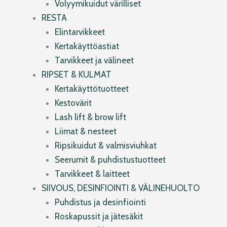
Volyymikuidut värilliset
RESTA
Elintarvikkeet
Kertakäyttöastiat
Tarvikkeet ja välineet
RIPSET & KULMAT
Kertakäyttötuotteet
Kestovärit
Lash lift & brow lift
Liimat & nesteet
Ripsikuidut & valmisviuhkat
Seerumit & puhdistustuotteet
Tarvikkeet & laitteet
SIIVOUS, DESINFIOINTI & VÄLINEHUOLTO
Puhdistus ja desinfiointi
Roskapussit ja jätesäkit