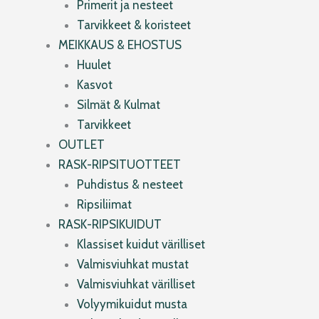
Primerit ja nesteet
Tarvikkeet & koristeet
MEIKKAUS & EHOSTUS
Huulet
Kasvot
Silmät & Kulmat
Tarvikkeet
OUTLET
RASK-RIPSITUOTTEET
Puhdistus & nesteet
Ripsiliimat
RASK-RIPSIKUIDUT
Klassiset kuidut värilliset
Valmisviuhkat mustat
Valmisviuhkat värilliset
Volyymikuidut musta