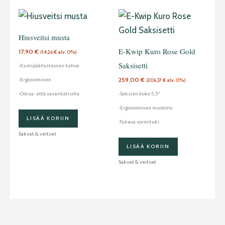
Hiusveitsi musta
E-Kwip Kuro Rose Gold
17,90
€
(
14,26
€
alv. 0%)
Saksisetti
-Kumipäällysteinen kahva
259,00
€
-Ergonominen
(
206,37
€
alv. 0%)
-Oikea- että vasenkätisille
-Saksien koko 5,5″
-Ergonominen muotoilu
LISÄÄ KORIIN
-Tukeva sormituki
Sakset & veitset
LISÄÄ KORIIN
Sakset & veitset