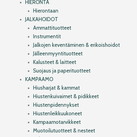
HIERONTA
Hierontaan
JALKAHOIDOT
Ammattituotteet
Instrumentit
Jalkojen keventäminen & erikoishoidot
Jälleenmyyntituotteet
Kalusteet & laitteet
Suojaus ja paperituotteet
KAMPAAMO
Hiusharjat & kammat
Hiustenkuivaimet & pidikkeet
Hiustenpidennykset
Hiustenleikkuukoneet
Kampaamotarvikkeet
Muotoilutuotteet & nesteet