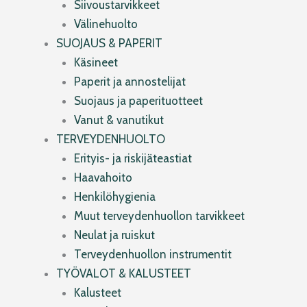
Siivoustarvikkeet
Välinehuolto
SUOJAUS & PAPERIT
Käsineet
Paperit ja annostelijat
Suojaus ja paperituotteet
Vanut & vanutikut
TERVEYDENHUOLTO
Erityis- ja riskijäteastiat
Haavahoito
Henkilöhygienia
Muut terveydenhuollon tarvikkeet
Neulat ja ruiskut
Terveydenhuollon instrumentit
TYÖVALOT & KALUSTEET
Kalusteet