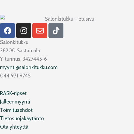
F
I
E
T
a
n
n
i
c
s
v
k
Salonkitukku
e
t
e
t
38200 Sastamala
b
a
l
o
Y-tunnus: 3427445-6
o
g
o
k
myynti@salonkitukku.com
o
r
p
044 971 9745
k
a
e
m
RASK-ripset
Jälleenmyynti
Toimitusehdot
Tietosuojakäytäntö
Ota yhteyttä