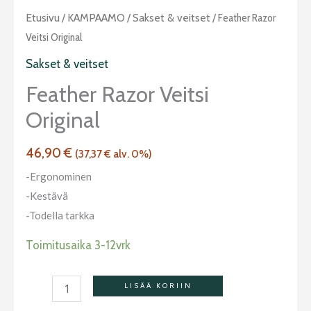
Feather
Etusivu
/
KAMPAAMO
/
Sakset & veitset
/ Feather Razor
Razor
Veitsi Original
veitsi
Sakset & veitset
original
Feather Razor Veitsi
määrä
Original
46,90
€
(
37,37
€
alv. 0%)
-Ergonominen
-Kestävä
-Todella tarkka
Toimitusaika 3-12vrk
LISÄÄ KORIIN