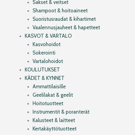
Sakset & veitset
Shampoot & hoitoaineet
Suoristusraudat & kihartimet
Vaalennusjauheet & hapetteet
KASVOT & VARTALO
Kasvohoidot
Sokerointi
Vartalohoidot
KOULUTUKSET
KÄDET & KYNNET
Ammattilaisille
Geelilakat & geelit
Hoitotuotteet
Instrumentit & poranterät
Kalusteet & laitteet
Kertakäyttötuotteet