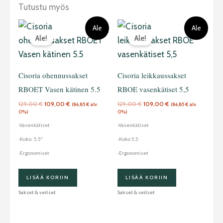
Tutustu myös
Alkuperäinen
Nykyinen
Alkuperäinen
Nykyinen
Ale
Ale
hinta
hinta
hinta
hinta
Ale!
Ale!
oli:
on:
oli:
on:
129,00 €.
109,00 €.
129,00 €.
109,00 €.
Cisoria ohennussakset
Cisoria leikkaussakset
RBOET Vasen kätinen 5.5
RBOE vasenkätiset 5,5
129,00
€
109,00
€
129,00
€
109,00
€
(
86,85
€
alv.
(
86,85
€
alv.
0%)
0%)
-Vasenkätiset
-Vasenkätiset
-Koko: 5.5″
-Koko 5,5
-Ergonomiset
-Ergonomiset
LISÄÄ KORIIN
LISÄÄ KORIIN
Sakset & veitset
Sakset & veitset