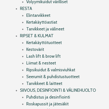
Volyymikuidut värilliset
RESTA
Elintarvikkeet
Kertakäyttöastiat
Tarvikkeet ja välineet
RIPSET & KULMAT
Kertakäyttötuotteet
Kestovärit
Lash lift & brow lift
Liimat & nesteet
Ripsikuidut & valmisviuhkat
Seerumit & puhdistustuotteet
Tarvikkeet & laitteet
SIIVOUS, DESINFIOINTI & VÄLINEHUOLTO
Puhdistus ja desinfiointi
Roskapussit ja jätesäkit