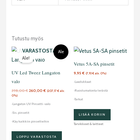
Tutustu myös
LOPPU
Alkuperäinen
Nykyinen
VARASTOSTA
Ale
hinta
hinta
Ale!
oli:
on:
398,00 €.
260,00 €.
Vetus 5A-SA pinsetit
UV Led Tweez Langaton
9,95
€
(
7,93
€
alv. 0%)
valo
-Laadukkaat
398,00
€
260,00
€
-Ruostumatonta terästä
(
207,17
€
alv.
0%)
-Tarkat
-Langaton UV Pinsetti -valo
-Sis. pinsetit
LISÄÄ KORIIN
-Käy kaikkiin pinsetteihin
Tarvikkeet & laitteet
LOPPU VARASTOSTA