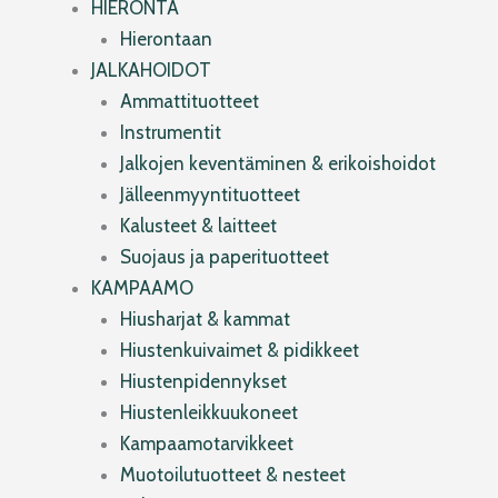
HIERONTA
Hierontaan
JALKAHOIDOT
Ammattituotteet
Instrumentit
Jalkojen keventäminen & erikoishoidot
Jälleenmyyntituotteet
Kalusteet & laitteet
Suojaus ja paperituotteet
KAMPAAMO
Hiusharjat & kammat
Hiustenkuivaimet & pidikkeet
Hiustenpidennykset
Hiustenleikkuukoneet
Kampaamotarvikkeet
Muotoilutuotteet & nesteet