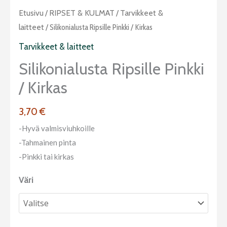
Silikonialusta
Etusivu
/
RIPSET & KULMAT
/
Tarvikkeet &
ripsille
laitteet
/ Silikonialusta Ripsille Pinkki / Kirkas
pinkki
Tarvikkeet & laitteet
/
Silikonialusta Ripsille Pinkki
kirkas
/ Kirkas
määrä
3,70
€
-Hyvä valmisviuhkoille
-Tahmainen pinta
-Pinkki tai kirkas
Väri