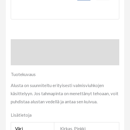
Tuotekuvaus
Lisätietoja
Tuotekuvaus
Alusta on suunniteltu erityisesti valmisviuhkojen
käsittelyyn. Jos tahmapinta on menettänyt tehoaan, voit
puhdistaa alustan vedellä ja antaa sen kuivua.
Lisätietoja
Väri
Kirkas, Pinkki