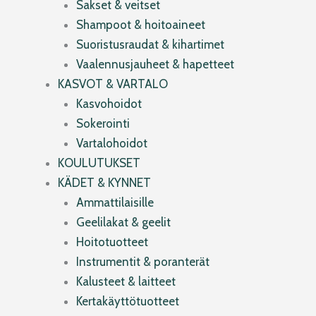
Sakset & veitset
Shampoot & hoitoaineet
Suoristusraudat & kihartimet
Vaalennusjauheet & hapetteet
KASVOT & VARTALO
Kasvohoidot
Sokerointi
Vartalohoidot
KOULUTUKSET
KÄDET & KYNNET
Ammattilaisille
Geelilakat & geelit
Hoitotuotteet
Instrumentit & poranterät
Kalusteet & laitteet
Kertakäyttötuotteet