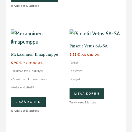
Tarvikkeet & laitteet
Pinsetit Vetus 6A-SA
Mekaaninen Ilmapumppu
9,95
€
(
7,93
€
alv. 0%)
5,90
€
-Tarkat
(
4,70
€
alv. 0%)
-Tarkkaan työskentelyyn
-Kestävät
-Ripsiliiman kuivaamiseen
-Kevyet
-Helppo käsitellä
LISÄÄ KORIIN
LISÄÄ KORIIN
Tarvikkeet & laitteet
Tarvikkeet & laitteet