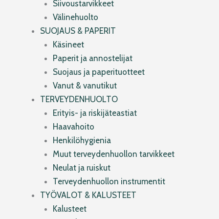
Siivoustarvikkeet
Välinehuolto
SUOJAUS & PAPERIT
Käsineet
Paperit ja annostelijat
Suojaus ja paperituotteet
Vanut & vanutikut
TERVEYDENHUOLTO
Erityis- ja riskijäteastiat
Haavahoito
Henkilöhygienia
Muut terveydenhuollon tarvikkeet
Neulat ja ruiskut
Terveydenhuollon instrumentit
TYÖVALOT & KALUSTEET
Kalusteet