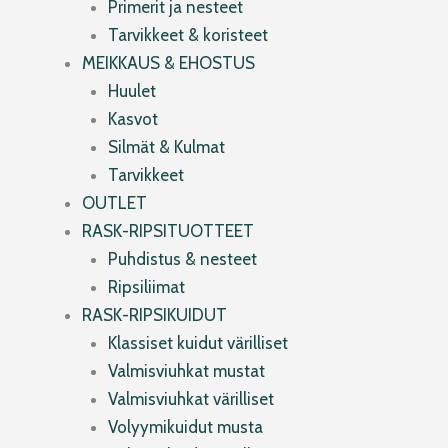
Primerit ja nesteet
Tarvikkeet & koristeet
MEIKKAUS & EHOSTUS
Huulet
Kasvot
Silmät & Kulmat
Tarvikkeet
OUTLET
RASK-RIPSITUOTTEET
Puhdistus & nesteet
Ripsiliimat
RASK-RIPSIKUIDUT
Klassiset kuidut värilliset
Valmisviuhkat mustat
Valmisviuhkat värilliset
Volyymikuidut musta