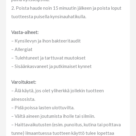
2. Poista haude noin 15 minuutin jälkeen ja poista loput
tuotteesta puisella kynsinauhatikulla.
Vasta-aiheet:
– Kynsilevyn ja ihon bakteeritaudit
– Allergiat
– Tulehtuneet ja tarttuvat muutokset
– Sisäänkasvaneet ja putkimaiset kynnet
Varoitukset:
– Älä käytä, jos olet yliherkkä jollekin tuotteen
ainesosista.
– Pidä poissa lasten ulottuvilta.
– Vältä aineen joutumista iholle tai silmiin.
– Haittavaikutusten (esim. punoitus, kutina tai polttava
tunne) ilmaantuessa tuotteen käyttö tulee lopettaa