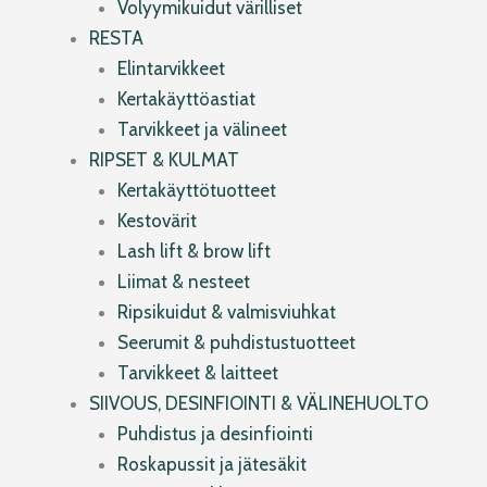
Volyymikuidut värilliset
RESTA
Elintarvikkeet
Kertakäyttöastiat
Tarvikkeet ja välineet
RIPSET & KULMAT
Kertakäyttötuotteet
Kestovärit
Lash lift & brow lift
Liimat & nesteet
Ripsikuidut & valmisviuhkat
Seerumit & puhdistustuotteet
Tarvikkeet & laitteet
SIIVOUS, DESINFIOINTI & VÄLINEHUOLTO
Puhdistus ja desinfiointi
Roskapussit ja jätesäkit