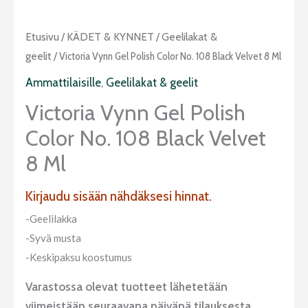
Etusivu
/
KÄDET & KYNNET
/
Geelilakat &
geelit
/ Victoria Vynn Gel Polish Color No. 108 Black Velvet 8 Ml
Ammattilaisille
,
Geelilakat & geelit
Victoria Vynn Gel Polish
Color No. 108 Black Velvet
8 Ml
Kirjaudu sisään nähdäksesi hinnat.
-Geelilakka
-Syvä musta
-Keskipaksu koostumus
Varastossa olevat tuotteet lähetetään
viimeistään seuraavana päivänä tilauksesta