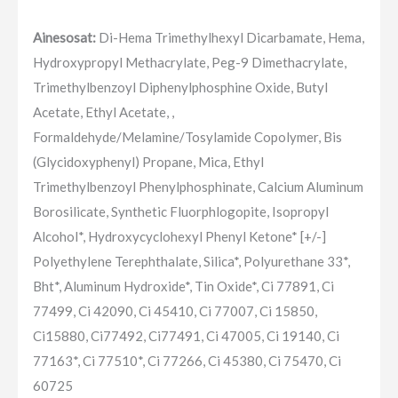
Ainesosat:
Di-Hema Trimethylhexyl Dicarbamate, Hema,
Hydroxypropyl Methacrylate, Peg-9 Dimethacrylate,
Trimethylbenzoyl Diphenylphosphine Oxide, Butyl
Acetate, Ethyl Acetate, ,
Formaldehyde/Melamine/Tosylamide Copolymer, Bis
(Glycidoxyphenyl) Propane, Mica, Ethyl
Trimethylbenzoyl Phenylphosphinate, Calcium Aluminum
Borosilicate, Synthetic Fluorphlogopite, Isopropyl
Alcohol*, Hydroxycyclohexyl Phenyl Ketone* [+/-]
Polyethylene Terephthalate, Silica*, Polyurethane 33*,
Bht*, Aluminum Hydroxide*, Tin Oxide*, Ci 77891, Ci
77499, Ci 42090, Ci 45410, Ci 77007, Ci 15850,
Ci15880, Ci77492, Ci77491, Ci 47005, Ci 19140, Ci
77163*, Ci 77510*, Ci 77266, Ci 45380, Ci 75470, Ci
60725