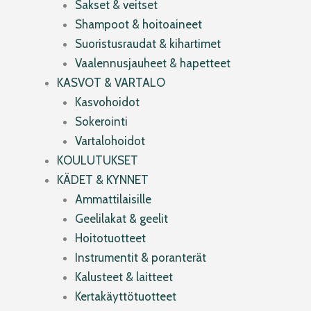
Sakset & veitset
Shampoot & hoitoaineet
Suoristusraudat & kihartimet
Vaalennusjauheet & hapetteet
KASVOT & VARTALO
Kasvohoidot
Sokerointi
Vartalohoidot
KOULUTUKSET
KÄDET & KYNNET
Ammattilaisille
Geelilakat & geelit
Hoitotuotteet
Instrumentit & poranterät
Kalusteet & laitteet
Kertakäyttötuotteet