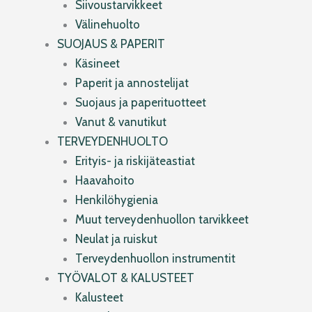
Siivoustarvikkeet
Välinehuolto
SUOJAUS & PAPERIT
Käsineet
Paperit ja annostelijat
Suojaus ja paperituotteet
Vanut & vanutikut
TERVEYDENHUOLTO
Erityis- ja riskijäteastiat
Haavahoito
Henkilöhygienia
Muut terveydenhuollon tarvikkeet
Neulat ja ruiskut
Terveydenhuollon instrumentit
TYÖVALOT & KALUSTEET
Kalusteet