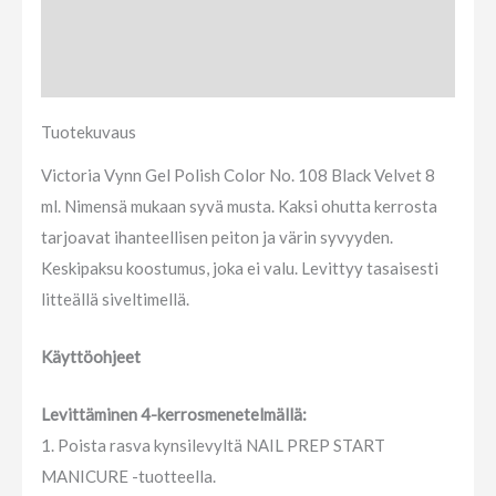
Tuotekuvaus
Arviot (0)
Tuotekuvaus
Victoria Vynn Gel Polish Color No. 108 Black Velvet 8
ml. Nimensä mukaan syvä musta. Kaksi ohutta kerrosta
tarjoavat ihanteellisen peiton ja värin syvyyden.
Keskipaksu koostumus, joka ei valu. Levittyy tasaisesti
litteällä siveltimellä.
Käyttöohjeet
Levittäminen 4-kerrosmenetelmällä:
1. Poista rasva kynsilevyltä NAIL PREP START
MANICURE -tuotteella.