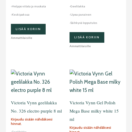
-Helppo viilata ja muokata
-Geelilakka
-Keskipaksua
-Upea punainen
-Säihkyvä lopputulos
LISÄÄ KORIIN
LISÄÄ KORIIN
Ammattilaisille
Ammattilaisille
Victoria Vynn geelilakka
Victoria Vynn Gel Polish
No. 326 electro purple 8 ml
Mega Base milky white 15
ml
Kirjaudu sisään nähdäksesi
hinnat.
Kirjaudu sisään nähdäksesi
hinnat.
-Geelilakka