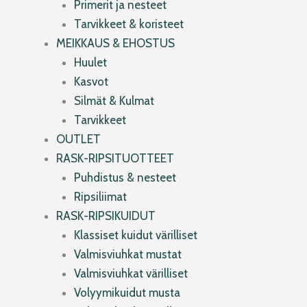
Primerit ja nesteet
Tarvikkeet & koristeet
MEIKKAUS & EHOSTUS
Huulet
Kasvot
Silmät & Kulmat
Tarvikkeet
OUTLET
RASK-RIPSITUOTTEET
Puhdistus & nesteet
Ripsiliimat
RASK-RIPSIKUIDUT
Klassiset kuidut värilliset
Valmisviuhkat mustat
Valmisviuhkat värilliset
Volyymikuidut musta