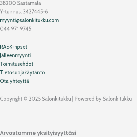
e
t
e
t
38200 Sastamala
b
a
l
o
Y-tunnus: 3427445-6
o
g
o
k
myynti@salonkitukku.com
o
r
p
044 971 9745
k
a
e
m
RASK-ripset
Jälleenmyynti
Toimitusehdot
Tietosuojakäytäntö
Ota yhteyttä
Copyright © 2025 Salonkitukku | Powered by Salonkitukku
Arvostamme yksityisyyttäsi