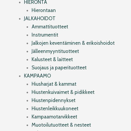
HIERONTA
Hierontaan
JALKAHOIDOT
Ammattituotteet
Instrumentit
Jalkojen keventäminen & erikoishoidot
Jälleenmyyntituotteet
Kalusteet & laitteet
Suojaus ja paperituotteet
KAMPAAMO
Hiusharjat & kammat
Hiustenkuivaimet & pidikkeet
Hiustenpidennykset
Hiustenleikkuukoneet
Kampaamotarvikkeet
Muotoilutuotteet & nesteet