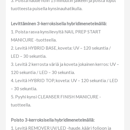
3. Poista haude noin 15 minuutin jälkeen ja poista loput
tuotteesta puisella kynsinauhatikulla.
Levittäminen 3-kerroksisella hybridimenetelmällä:
1. Poista rasva kynsilevyltä NAIL PREP START
MANICURE -tuotteella.
2. Levitä HYBRID BASE, koveta: UV – 120 sekuntia /
LED – 30 sekuntia.
3. Levitä 2 kerrosta väriä ja koveta jokainen kerros: UV –
120 sekuntia / LED – 30 sekuntia.
4. Levitä HYBRID TOP, koveta: UV – 120 sekuntia / LED
– 30 sekuntia.
5. Pyyhi kynsi CLEANSER FINISH MANICURE -
tuotteella.
Poisto 3-kerroksisella hybridimenetelmällä:
1. Levitä REMOVER UV/LED -haude, kääri folioon ja