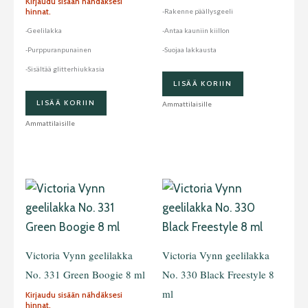
Kirjaudu sisään nähdäksesi
hinnat.
-Rakenne päällysgeeli
-Geelilakka
-Antaa kauniin kiillon
-Purppuranpunainen
-Suojaa lakkausta
-Sisältää glitterhiukkasia
LISÄÄ KORIIN
LISÄÄ KORIIN
Ammattilaisille
Ammattilaisille
Victoria Vynn geelilakka
Victoria Vynn geelilakka
No. 331 Green Boogie 8 ml
No. 330 Black Freestyle 8
ml
Kirjaudu sisään nähdäksesi
hinnat.