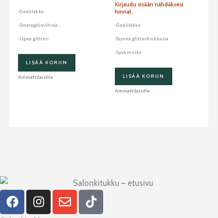
Kirjaudu sisään nähdäksesi
hinnat.
-Geelilakka
-Smaragdinvihreä
-Geelilakka
-Upea glitteri
-Täynnä glitterhiukkasia
-Syvä musta
LISÄÄ KORIIN
LISÄÄ KORIIN
Ammattilaisille
Ammattilaisille
F
I
E
T
a
n
n
i