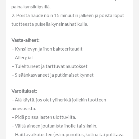
paina kynsiklipsillä.
2. Poista haude noin 15 minuutin jälkeen ja poista loput
tuotteesta puisella kynsinauhatikulla.
Vasta-aiheet:
– Kynsilevyn ja ihon bakteeritaudit
– Allergiat
– Tulehtuneet ja tarttuvat muutokset
– Sisäänkasvaneet ja putkimaiset kynnet
Varoitukset:
– Älä käytä, jos olet yliherkkä jollekin tuotteen
ainesosista.
– Pidä poissa lasten ulottuvilta.
– Vältä aineen joutumista iholle tai silmiin.
– Haittavaikutusten (esim. punoitus, kutina tai polttava