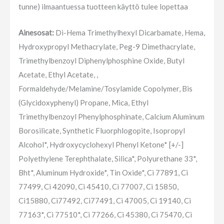
tunne) ilmaantuessa tuotteen käyttö tulee lopettaa
Ainesosat:
Di-Hema Trimethylhexyl Dicarbamate, Hema,
Hydroxypropyl Methacrylate, Peg-9 Dimethacrylate,
Trimethylbenzoyl Diphenylphosphine Oxide, Butyl
Acetate, Ethyl Acetate, ,
Formaldehyde/Melamine/Tosylamide Copolymer, Bis
(Glycidoxyphenyl) Propane, Mica, Ethyl
Trimethylbenzoyl Phenylphosphinate, Calcium Aluminum
Borosilicate, Synthetic Fluorphlogopite, Isopropyl
Alcohol*, Hydroxycyclohexyl Phenyl Ketone* [+/-]
Polyethylene Terephthalate, Silica*, Polyurethane 33*,
Bht*, Aluminum Hydroxide*, Tin Oxide*, Ci 77891, Ci
77499, Ci 42090, Ci 45410, Ci 77007, Ci 15850,
Ci15880, Ci77492, Ci77491, Ci 47005, Ci 19140, Ci
77163*, Ci 77510*, Ci 77266, Ci 45380, Ci 75470, Ci