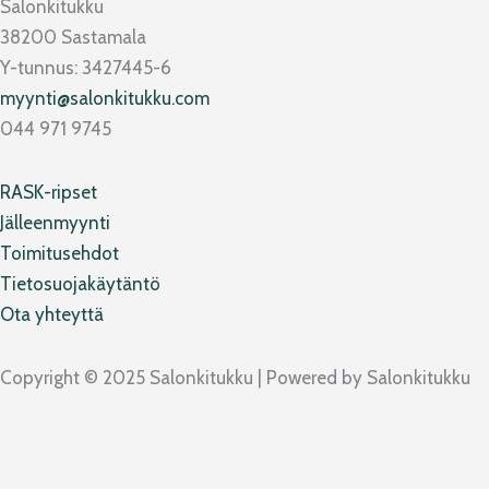
c
s
v
k
Salonkitukku
e
t
e
t
38200 Sastamala
b
a
l
o
Y-tunnus: 3427445-6
o
g
o
k
myynti@salonkitukku.com
o
r
p
044 971 9745
k
a
e
m
RASK-ripset
Jälleenmyynti
Toimitusehdot
Tietosuojakäytäntö
Ota yhteyttä
Copyright © 2025 Salonkitukku | Powered by Salonkitukku