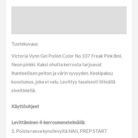
Tuotekuvaus
Arviot (0)
Tuotekuvaus
Victoria Vynn Gel Polish Color No 337 Freak Pink 8ml.
Neon pinkki. Kaksi ohutta kerrosta tarjoavat
ihanteellisen peiton ja värin syvyyden. Keskipaksu
koostumus, joka ei valu. Levittyy tasaisesti litteällä
siveltimellä.
Käyttöohjeet
Levittäminen 4-kerrosmenetelmällä:
1. Poista rasva kynsilevyltä NAIL PREP START