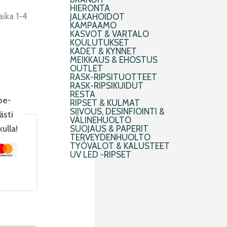
HIERONTA
aika 1-4
JALKAHOIDOT
KAMPAAMO
KASVOT & VARTALO
KOULUTUKSET
KÄDET & KYNNET
MEIKKAUS & EHOSTUS
OUTLET
RASK-RIPSITUOTTEET
RASK-RIPSIKUIDUT
RESTA
pe-
RIPSET & KULMAT
SIIVOUS, DESINFIOINTI &
ästi
VÄLINEHUOLTO
kulla!
SUOJAUS & PAPERIT
TERVEYDENHUOLTO
TYÖVALOT & KALUSTEET
UV LED -RIPSET