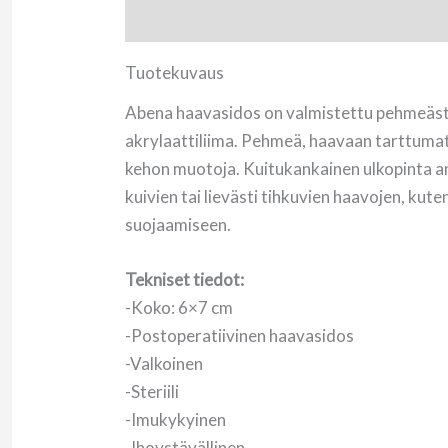
Tuotekuvaus
Arviot (0)
Tuotekuvaus
Abena haavasidos on valmistettu pehmeästä 
akrylaattiliima. Pehmeä, haavaan tarttuma
kehon muotoja. Kuitukankainen ulkopinta an
kuivien tai lievästi tihkuvien haavojen, ku
suojaamiseen.
Tekniset tiedot:
-Koko: 6×7 cm
-Postoperatiivinen haavasidos
-Valkoinen
-Steriili
-Imukykyinen
-Ihoystävällinen