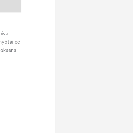
piva
myötäilee
idoksena