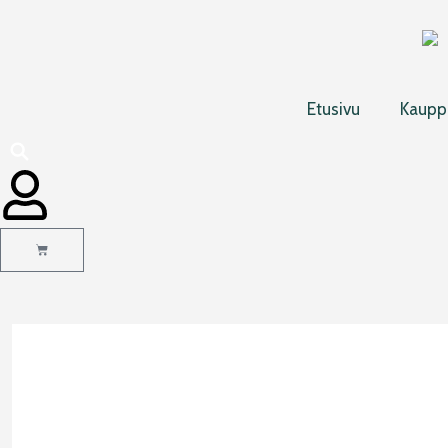
Siirry
sisältöön
Etusivu
Kaupp
Cart