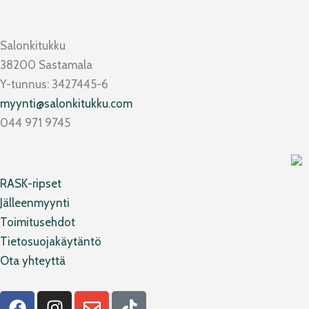
Salonkitukku
38200 Sastamala
Y-tunnus: 3427445-6
myynti@salonkitukku.com
044 971 9745
RASK-ripset
Jälleenmyynti
Toimitusehdot
Tietosuojakäytäntö
Ota yhteyttä
F
I
E
T