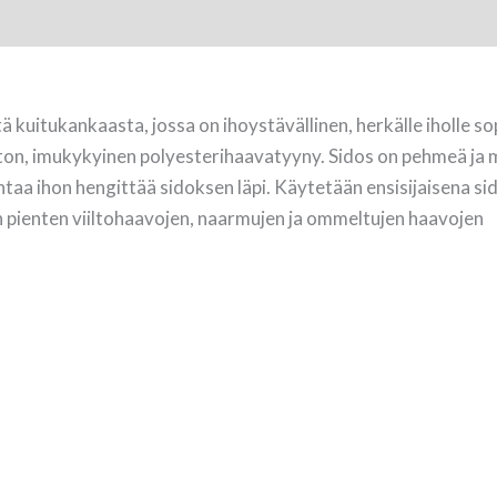
kuitukankaasta, jossa on ihoystävällinen, herkälle iholle so
ton, imukykyinen polyesterihaavatyyny. Sidos on pehmeä ja 
taa ihon hengittää sidoksen läpi. Käytetään ensisijaisena s
ten pienten viiltohaavojen, naarmujen ja ommeltujen haavojen