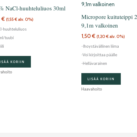
% NaCl-huuhteluliuos 30ml
Micropore kuituteippi 
5
€
(
1,55
€
alv. 0%)
9,1m valkoinen
l-huuhteluliuos
1,50
€
(
1,20
€
alv. 0%)
ml/tuubi
ili
-Ihoystävällinen liima
-Voi kirjoittaa päälle
ISÄÄ KORIIN
-Hellävarainen
ahoito
LISÄÄ KORIIN
Haavahoito