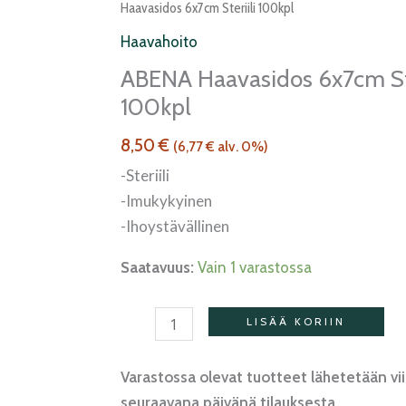
haavasidos
Haavasidos 6x7cm Steriili 100kpl
6x7cm
Haavahoito
steriili
ABENA Haavasidos 6x7cm Ste
100kpl
100kpl
määrä
8,50
€
(
6,77
€
alv. 0%)
-Steriili
-Imukykyinen
-Ihoystävällinen
Saatavuus:
Vain 1 varastossa
LISÄÄ KORIIN
Varastossa olevat tuotteet lähetetään vi
seuraavana päivänä tilauksesta