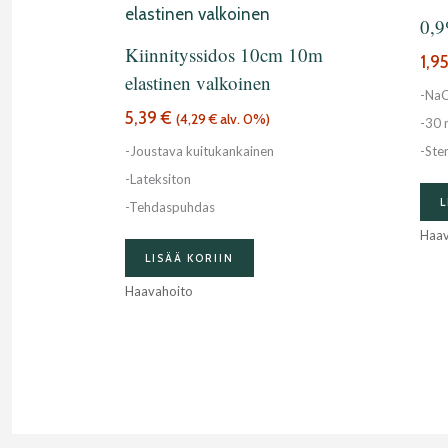
0,9
Kiinnityssidos 10cm 10m
1,9
elastinen valkoinen
-NaC
5,39
€
(
4,29
€
alv. 0%)
-30 
-Joustava kuitukankainen
-Steri
-Lateksiton
L
-Tehdaspuhdas
Haav
LISÄÄ KORIIN
Haavahoito