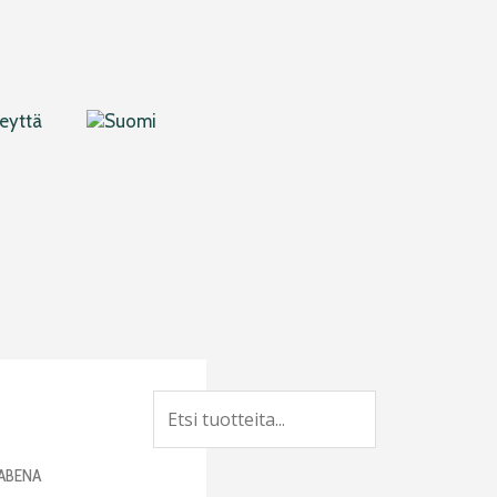
eyttä
Search
 ABENA