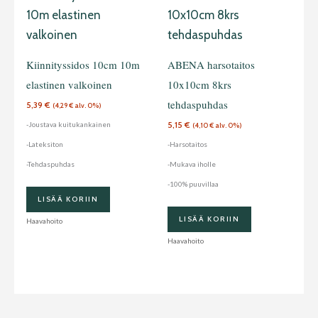
Kiinnityssidos 10cm 10m
ABENA harsotaitos
elastinen valkoinen
10x10cm 8krs
tehdaspuhdas
5,39
€
(
4,29
€
alv. 0%)
5,15
€
-Joustava kuitukankainen
(
4,10
€
alv. 0%)
-Lateksiton
-Harsotaitos
-Tehdaspuhdas
-Mukava iholle
-100% puuvillaa
LISÄÄ KORIIN
LISÄÄ KORIIN
Haavahoito
Haavahoito