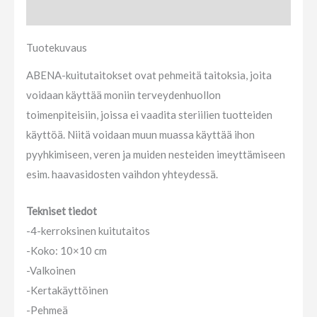
Arviot (0)
Tuotekuvaus
ABENA-kuitutaitokset ovat pehmeitä taitoksia, joita
voidaan käyttää moniin terveydenhuollon
toimenpiteisiin, joissa ei vaadita steriilien tuotteiden
käyttöä. Niitä voidaan muun muassa käyttää ihon
pyyhkimiseen, veren ja muiden nesteiden imeyttämiseen
esim. haavasidosten vaihdon yhteydessä.
Tekniset tiedot
-4-kerroksinen kuitutaitos
-Koko: 10×10 cm
-Valkoinen
-Kertakäyttöinen
-Pehmeä