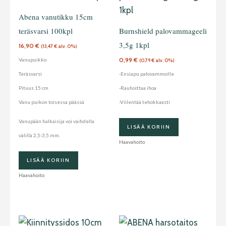
Abena vanutikku 15cm
teräsvarsi 100kpl
Burnshield palovammageeli
3,5g 1kpl
16,90
€
(
13,47
€
alv. 0%)
0,99
€
Vanupuikko
(
0,79
€
alv. 0%)
Teräsvarsi
-Ensiapu palovammoille
Pituus 15 cm
-Rauhoittaa ihoa
Vanu puikon toisessa päässä
-Viilentää tehokkaasti
Vanupään halkaisija voi vaihdella
LISÄÄ KORIIN
välillä 2,5-3,5 mm.
Haavahoito
LISÄÄ KORIIN
Haavahoito