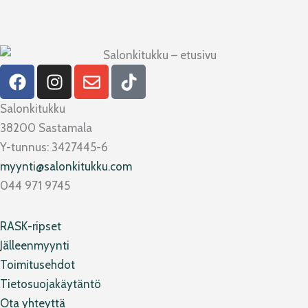
F
I
E
T
a
n
n
i
c
s
v
k
Salonkitukku
e
t
e
t
38200 Sastamala
b
a
l
o
Y-tunnus: 3427445-6
o
g
o
k
myynti@salonkitukku.com
o
r
p
044 971 9745
k
a
e
m
RASK-ripset
Jälleenmyynti
Toimitusehdot
Tietosuojakäytäntö
Ota yhteyttä