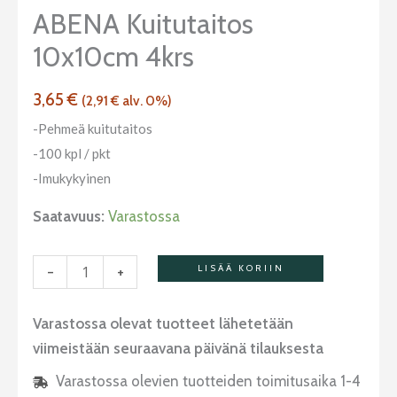
4krs
ABENA Kuitutaitos
määrä
10x10cm 4krs
3,65
€
(
2,91
€
alv. 0%)
-Pehmeä kuitutaitos
-100 kpl / pkt
-Imukykyinen
Saatavuus:
Varastossa
-
+
LISÄÄ KORIIN
Varastossa olevat tuotteet lähetetään
viimeistään seuraavana päivänä tilauksesta
Varastossa olevien tuotteiden toimitusaika 1-4