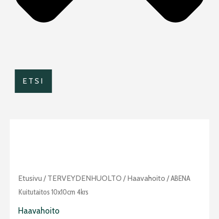
ETSI
ABENA
Etusivu
/
TERVEYDENHUOLTO
/
Haavahoito
/ ABENA
kuitutaitos
Kuitutaitos 10x10cm 4krs
10x10cm
Haavahoito