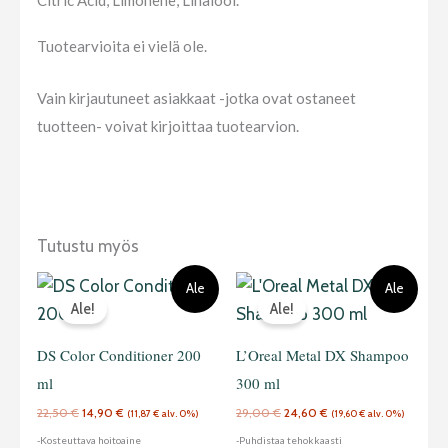
Tuotearvioita ei vielä ole.
Vain kirjautuneet asiakkaat -jotka ovat ostaneet
tuotteen- voivat kirjoittaa tuotearvion.
Tutustu myös
Alkuperäinen
Nykyinen
Alkuperäinen
Nykyinen
Ale
Ale
hinta
hinta
hinta
hinta
Ale!
Ale!
oli:
on:
oli:
on:
22,50 €.
14,90 €.
29,00 €.
24,60 €.
DS Color Conditioner 200
L’Oreal Metal DX Shampoo
ml
300 ml
22,50
€
14,90
€
29,00
€
24,60
€
(
11,87
€
alv. 0%)
(
19,60
€
alv. 0%)
-Kosteuttava hoitoaine
-Puhdistaa tehokkaasti