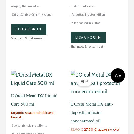
-Värjätyille hiuksille
metallihiukkaset
-Säilyttää hiusvärin kirkkaana
-Palauttaa hiusten kiillon
-Ylläpitää värin kiiltoa
LISÄÄ KORIIN
LISÄÄ KORIIN
Shampoot & hoitoaineet
Shampoot & hoitoaineet
Alkuperäinen
Nykyinen
Ale
hinta
hinta
Ale!
oli:
on:
32,90 €.
27,90 €.
L’Oreal Metal DX Liquid
Care 500 ml
L’Oreal Metal DX anti-
deposit protector
Kirjaudu sisään nähdäksesi
hinnat.
concentrated oil
-Suojaa hiuksia metalleilta
32,90
€
27,90
€
(
22,23
€
alv. 0%)
-Tekee suojaavan pinnan