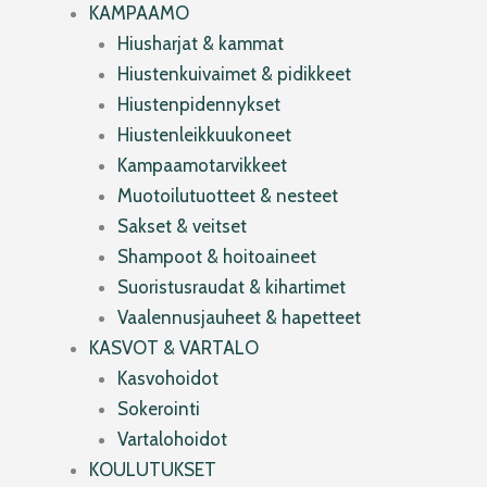
KAMPAAMO
Hiusharjat & kammat
Hiustenkuivaimet & pidikkeet
Hiustenpidennykset
Hiustenleikkuukoneet
Kampaamotarvikkeet
Muotoilutuotteet & nesteet
Sakset & veitset
Shampoot & hoitoaineet
Suoristusraudat & kihartimet
Vaalennusjauheet & hapetteet
KASVOT & VARTALO
Kasvohoidot
Sokerointi
Vartalohoidot
KOULUTUKSET