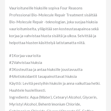
Vaurioituneille hiuksille sopiva Four Reasons
Professional Bio-Molecule Repair Treatment sisältää
Bio-Molecule Repair -teknologian, joka suojaa hiuksia
vaurioitumiselta, ylläpitää sen kosteustasapainoa sekä
korjaa ja vahvistaa hiusta sisältä ja ulkoa. Selvittää ja
helpottaa hiusten käsittelyä latistamatta niitä.
#1
Korjaa vaurioita
#2
Vahvistaa hiuksia
#3
Kosteuttaa ja antaa hiuksille joustavuutta
#4
Antioksidantit tasapainottavat hiuksia
Käyttö: Levitä pestyihin hiuksiin ja anna vaikuttaa hetki.
Huuhtele huolellisesti.
Ingredients: Aqua (Water), Cetearyl Alcohol, Glycerin,
Myristyl Alcohol, Behentrimonium Chloride,
Cetrimonium Chloride, Glyceryl Stearate SE, Coffea