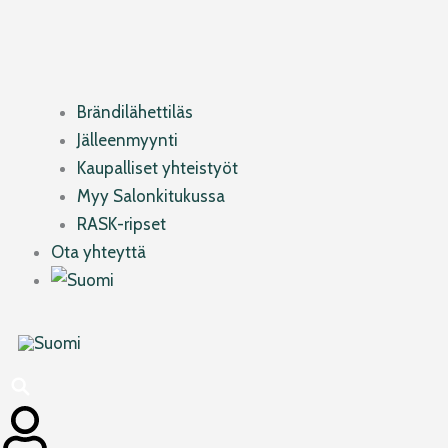
Brändilähettiläs
Jälleenmyynti
Kaupalliset yhteistyöt
Myy Salonkitukussa
RASK-ripset
Ota yhteyttä