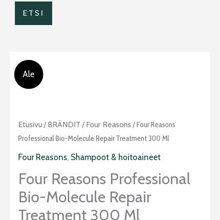
ETSI
Ale
Alkuperäinen
Nykyinen
Four
Etusivu
/
BRÄNDIT
/
Four Reasons
/ Four Reasons
hinta
hinta
Reasons
Professional Bio-Molecule Repair Treatment 300 Ml
oli:
on:
Professional
Four Reasons
,
Shampoot & hoitoaineet
26,90 €.
18,90 €.
Bio-
Four Reasons Professional
Molecule
Bio-Molecule Repair
Repair
Treatment
Treatment 300 Ml