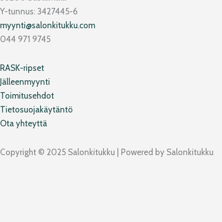
b
a
l
o
Y-tunnus: 3427445-6
o
g
o
k
myynti@salonkitukku.com
o
r
p
044 971 9745
k
a
e
m
RASK-ripset
Jälleenmyynti
Toimitusehdot
Tietosuojakäytäntö
Ota yhteyttä
Copyright © 2025 Salonkitukku | Powered by Salonkitukku