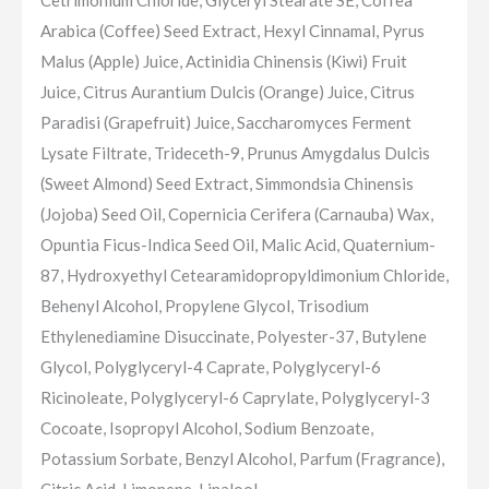
Arabica (Coffee) Seed Extract, Hexyl Cinnamal, Pyrus
Malus (Apple) Juice, Actinidia Chinensis (Kiwi) Fruit
Juice, Citrus Aurantium Dulcis (Orange) Juice, Citrus
Paradisi (Grapefruit) Juice, Saccharomyces Ferment
Lysate Filtrate, Trideceth-9, Prunus Amygdalus Dulcis
(Sweet Almond) Seed Extract, Simmondsia Chinensis
(Jojoba) Seed Oil, Copernicia Cerifera (Carnauba) Wax,
Opuntia Ficus-Indica Seed Oil, Malic Acid, Quaternium-
87, Hydroxyethyl Cetearamidopropyldimonium Chloride,
Behenyl Alcohol, Propylene Glycol, Trisodium
Ethylenediamine Disuccinate, Polyester-37, Butylene
Glycol, Polyglyceryl-4 Caprate, Polyglyceryl-6
Ricinoleate, Polyglyceryl-6 Caprylate, Polyglyceryl-3
Cocoate, Isopropyl Alcohol, Sodium Benzoate,
Potassium Sorbate, Benzyl Alcohol, Parfum (Fragrance),
Citric Acid, Limonene, Linalool.