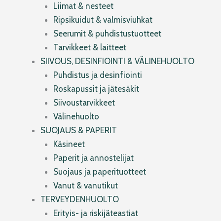
Liimat & nesteet
Ripsikuidut & valmisviuhkat
Seerumit & puhdistustuotteet
Tarvikkeet & laitteet
SIIVOUS, DESINFIOINTI & VÄLINEHUOLTO
Puhdistus ja desinfiointi
Roskapussit ja jätesäkit
Siivoustarvikkeet
Välinehuolto
SUOJAUS & PAPERIT
Käsineet
Paperit ja annostelijat
Suojaus ja paperituotteet
Vanut & vanutikut
TERVEYDENHUOLTO
Erityis- ja riskijäteastiat