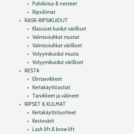
Puhdistus & nesteet
Ripsiliimat
RASK-RIPSIKUIDUT
Klassiset kuidut värilliset
Valmisviuhkat mustat
Valmisviuhkat värilliset
Volyymikuidut musta
Volyymikuidut värilliset
RESTA
Elintarvikkeet
Kertakäyttöastiat
Tarvikkeet ja välineet
RIPSET & KULMAT
Kertakäyttötuotteet
Kestovärit
Lash lift & brow lift