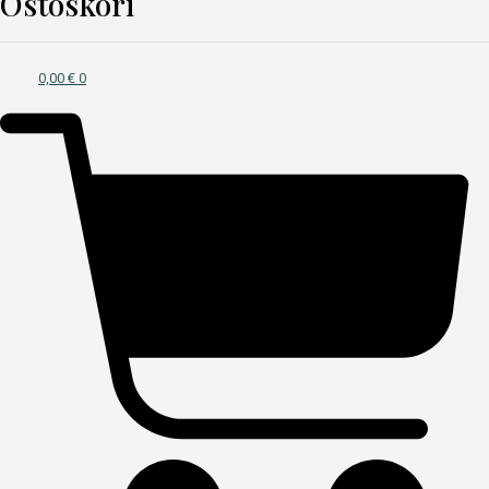
Ostoskori
0,00
€
0