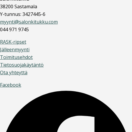
38200 Sastamala
Y-tunnus: 3427445-6
myynti@salonkitukku.com
044 971 9745
RASK-ripset
Jälleenmyynti
Toimitusehdot
Tietosuojakäytäntö
Ota yhteyttä
Facebook