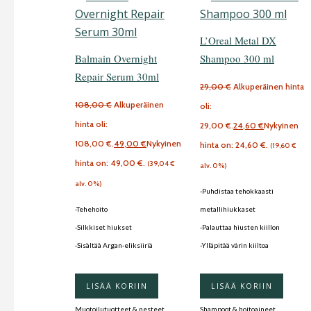
L’Oreal Metal DX
Balmain Overnight
Shampoo 300 ml
Repair Serum 30ml
29,00
€
Alkuperäinen hinta
108,00
€
Alkuperäinen
oli:
hinta oli:
29,00 €.
24,60
€
Nykyinen
108,00 €.
49,00
€
Nykyinen
hinta on: 24,60 €.
(
19,60
€
hinta on: 49,00 €.
(
39,04
€
alv. 0%)
alv. 0%)
-Puhdistaa tehokkaasti
-Tehehoito
metallihiukkaset
-Silkkiset hiukset
-Palauttaa hiusten kiillon
-Sisältää Argan-eliksiiriä
-Ylläpitää värin kiiltoa
LISÄÄ KORIIN
LISÄÄ KORIIN
Muotoilutuotteet & nesteet
Shampoot & hoitoaineet