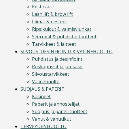
Kestovärit
Lash lift & brow lift
Liimat & nesteet
Ripsikuidut & valmisviuhkat
Seerumit & puhdistustuotteet
Tarvikkeet & laitteet
SIIVOUS, DESINFIOINTI & VÄLINEHUOLTO
Puhdistus ja desinfiointi
Roskapussit ja jätesäkit
Siivoustarvikkeet
Välinehuolto
SUOJAUS & PAPERIT
Käsineet
Paperit ja annostelijat
Suojaus ja paperituotteet
Vanut & vanutikut
TERVEYDENHUOLTO