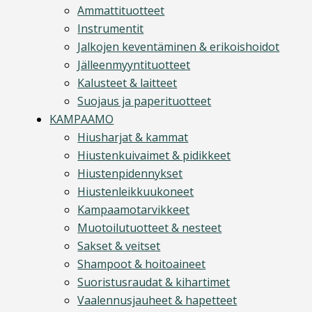
Ammattituotteet
Instrumentit
Jalkojen keventäminen & erikoishoidot
Jälleenmyyntituotteet
Kalusteet & laitteet
Suojaus ja paperituotteet
KAMPAAMO
Hiusharjat & kammat
Hiustenkuivaimet & pidikkeet
Hiustenpidennykset
Hiustenleikkuukoneet
Kampaamotarvikkeet
Muotoilutuotteet & nesteet
Sakset & veitset
Shampoot & hoitoaineet
Suoristusraudat & kihartimet
Vaalennusjauheet & hapetteet