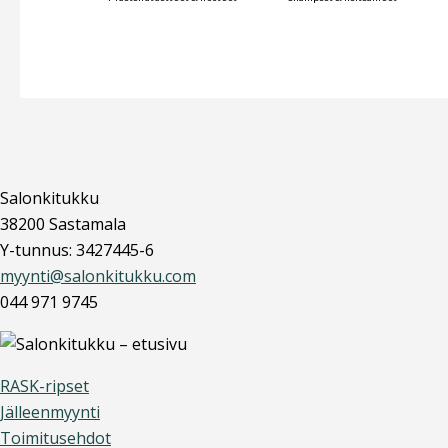
Salonkitukku
38200 Sastamala
Y-tunnus: 3427445-6
myynti@salonkitukku.com
044 971 9745
RASK-ripset
Jälleenmyynti
Toimitusehdot