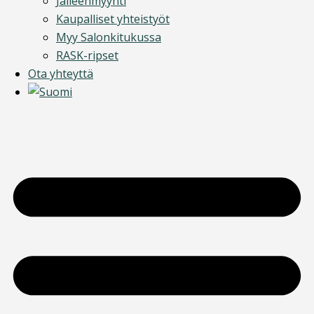
Jälleenmyynti
Kaupalliset yhteistyöt
Myy Salonkitukussa
RASK-ripset
Ota yhteyttä