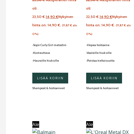
oli:
oli:
23,50 €.
14,90
€
Nykyinen
22,50 €.
14,90
€
Nykyinen
hinta on: 14,90 €.
hinta on: 14,90 €.
(
11,87
€
alv.
(
11,87
€
alv.
0%)
0%)
-Sopii Curly Girl metodiin
-Hopea hoitoaine
-Kosteuttava
-Vaaleille hiuksille
-Hauraille hiuksille
-Poistaa keltaisuutta
LISÄÄ KORIIN
LISÄÄ KORIIN
Shampoot & hoitoaineet
Shampoot & hoitoaineet
Ale
Ale