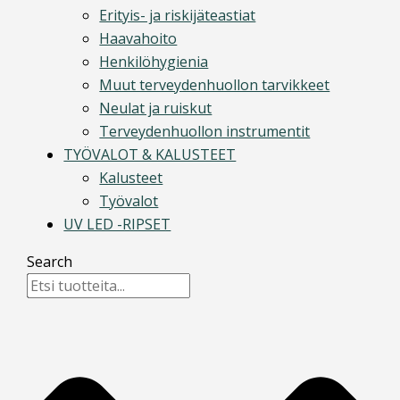
Erityis- ja riskijäteastiat
Haavahoito
Henkilöhygienia
Muut terveydenhuollon tarvikkeet
Neulat ja ruiskut
Terveydenhuollon instrumentit
TYÖVALOT & KALUSTEET
Kalusteet
Työvalot
UV LED -RIPSET
Search