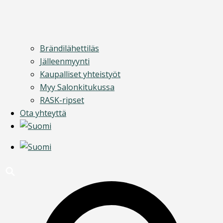
Brändilähettiläs
Jälleenmyynti
Kaupalliset yhteistyöt
Myy Salonkitukussa
RASK-ripset
Ota yhteyttä