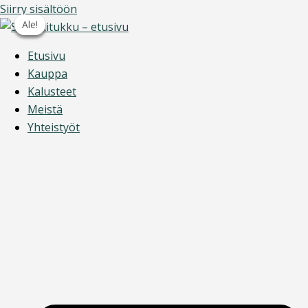
Siirry sisältöön
Ale!
Ale!
Ale!
Ale!
Etusivu
Kauppa
Kalusteet
Meistä
Yhteistyöt