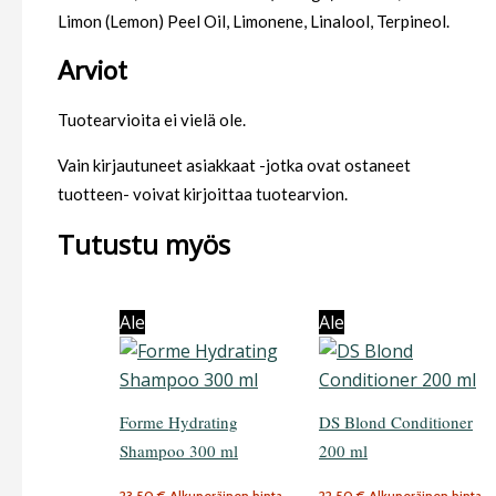
Limon (Lemon) Peel Oil, Limonene, Linalool, Terpineol.
Arviot
Tuotearvioita ei vielä ole.
Vain kirjautuneet asiakkaat -jotka ovat ostaneet
tuotteen- voivat kirjoittaa tuotearvion.
Tutustu myös
Ale
Ale
Forme Hydrating
DS Blond Conditioner
Shampoo 300 ml
200 ml
23,50
€
Alkuperäinen hinta
22,50
€
Alkuperäinen hinta