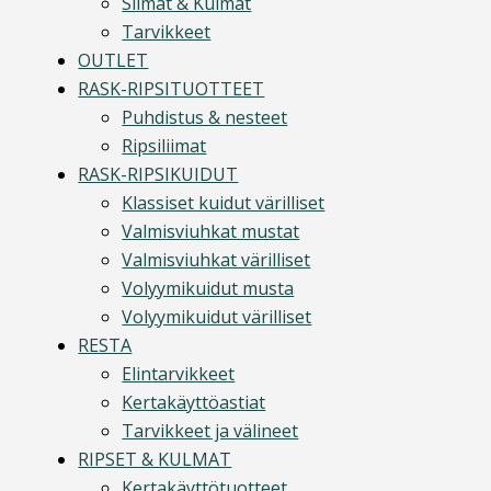
Silmät & Kulmat
Tarvikkeet
OUTLET
RASK-RIPSITUOTTEET
Puhdistus & nesteet
Ripsiliimat
RASK-RIPSIKUIDUT
Klassiset kuidut värilliset
Valmisviuhkat mustat
Valmisviuhkat värilliset
Volyymikuidut musta
Volyymikuidut värilliset
RESTA
Elintarvikkeet
Kertakäyttöastiat
Tarvikkeet ja välineet
RIPSET & KULMAT
Kertakäyttötuotteet