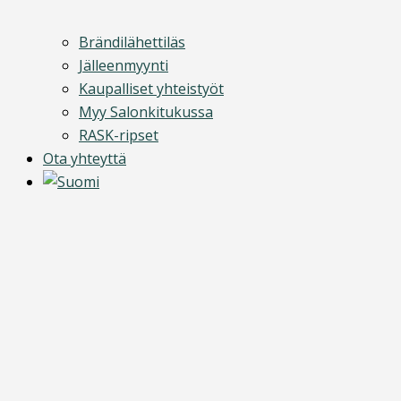
Brändilähettiläs
Jälleenmyynti
Kaupalliset yhteistyöt
Myy Salonkitukussa
RASK-ripset
Ota yhteyttä