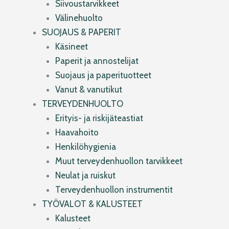
Siivoustarvikkeet
Välinehuolto
SUOJAUS & PAPERIT
Käsineet
Paperit ja annostelijat
Suojaus ja paperituotteet
Vanut & vanutikut
TERVEYDENHUOLTO
Erityis- ja riskijäteastiat
Haavahoito
Henkilöhygienia
Muut terveydenhuollon tarvikkeet
Neulat ja ruiskut
Terveydenhuollon instrumentit
TYÖVALOT & KALUSTEET
Kalusteet