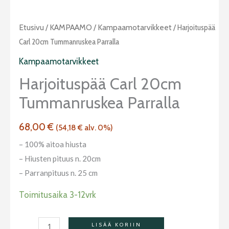
Harjoituspää
Etusivu
/
KAMPAAMO
/
Kampaamotarvikkeet
/ Harjoituspää
Carl
Carl 20cm Tummanruskea Parralla
20cm
Kampaamotarvikkeet
tummanruskea
Harjoituspää Carl 20cm
parralla
Tummanruskea Parralla
määrä
68,00
€
(
54,18
€
alv. 0%)
– 100% aitoa hiusta
– Hiusten pituus n. 20cm
– Parranpituus n. 25 cm
Toimitusaika 3-12vrk
LISÄÄ KORIIN