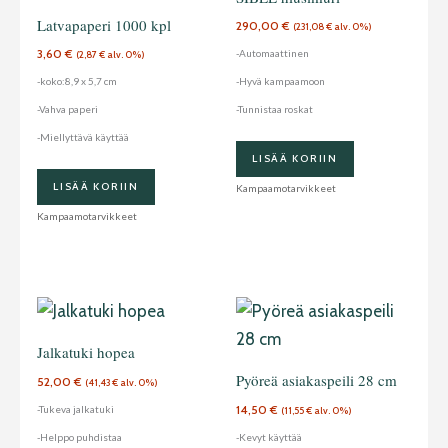
Latvapaperi 1000 kpl
290,00
€
(
231,08
€
alv. 0%)
3,60
€
-Automaattinen
(
2,87
€
alv. 0%)
-koko:8,9 x 5,7 cm
-Hyvä kampaamoon
-Vahva paperi
-Tunnistaa roskat
-Miellyttävä käyttää
LISÄÄ KORIIN
LISÄÄ KORIIN
Kampaamotarvikkeet
Kampaamotarvikkeet
Jalkatuki hopea
Pyöreä asiakaspeili 28 cm
52,00
€
(
41,43
€
alv. 0%)
14,50
€
-Tukeva jalkatuki
(
11,55
€
alv. 0%)
-Helppo puhdistaa
-Kevyt käyttää