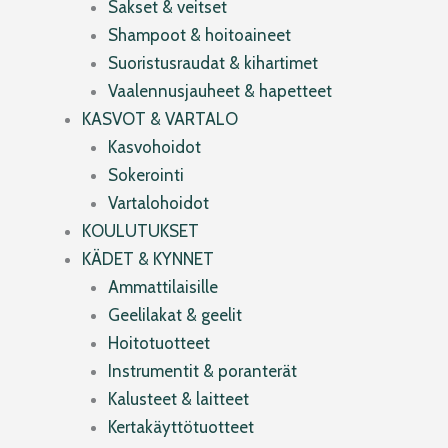
Sakset & veitset
Shampoot & hoitoaineet
Suoristusraudat & kihartimet
Vaalennusjauheet & hapetteet
KASVOT & VARTALO
Kasvohoidot
Sokerointi
Vartalohoidot
KOULUTUKSET
KÄDET & KYNNET
Ammattilaisille
Geelilakat & geelit
Hoitotuotteet
Instrumentit & poranterät
Kalusteet & laitteet
Kertakäyttötuotteet