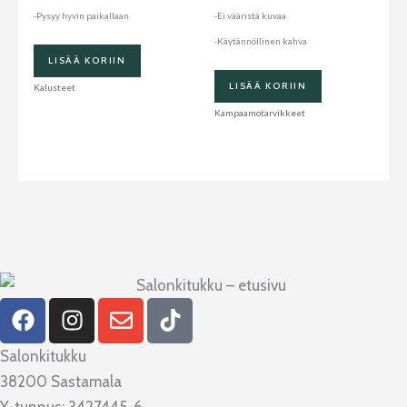
-Pysyy hyvin paikallaan
-Ei vääristä kuvaa
-Käytännöllinen kahva
LISÄÄ KORIIN
LISÄÄ KORIIN
Kalusteet
Kampaamotarvikkeet
F
I
E
T
a
n
n
i
c
s
v
k
Salonkitukku
e
t
e
t
38200 Sastamala
b
a
l
o
Y-tunnus: 3427445-6