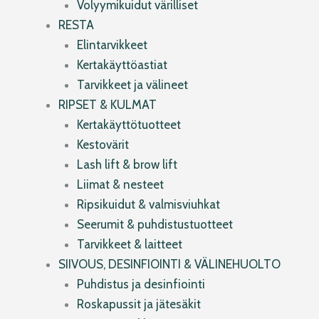
Volyymikuidut värilliset
RESTA
Elintarvikkeet
Kertakäyttöastiat
Tarvikkeet ja välineet
RIPSET & KULMAT
Kertakäyttötuotteet
Kestovärit
Lash lift & brow lift
Liimat & nesteet
Ripsikuidut & valmisviuhkat
Seerumit & puhdistustuotteet
Tarvikkeet & laitteet
SIIVOUS, DESINFIOINTI & VÄLINEHUOLTO
Puhdistus ja desinfiointi
Roskapussit ja jätesäkit