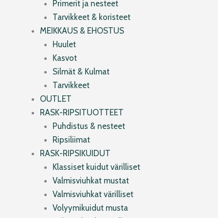
Primerit ja nesteet
Tarvikkeet & koristeet
MEIKKAUS & EHOSTUS
Huulet
Kasvot
Silmät & Kulmat
Tarvikkeet
OUTLET
RASK-RIPSITUOTTEET
Puhdistus & nesteet
Ripsiliimat
RASK-RIPSIKUIDUT
Klassiset kuidut värilliset
Valmisviuhkat mustat
Valmisviuhkat värilliset
Volyymikuidut musta