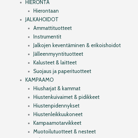
HIERONTA
Hierontaan
JALKAHOIDOT
Ammattituotteet
Instrumentit
Jalkojen keventäminen & erikoishoidot
Jälleenmyyntituotteet
Kalusteet & laitteet
Suojaus ja paperituotteet
KAMPAAMO
Hiusharjat & kammat
Hiustenkuivaimet & pidikkeet
Hiustenpidennykset
Hiustenleikkuukoneet
Kampaamotarvikkeet
Muotoilutuotteet & nesteet