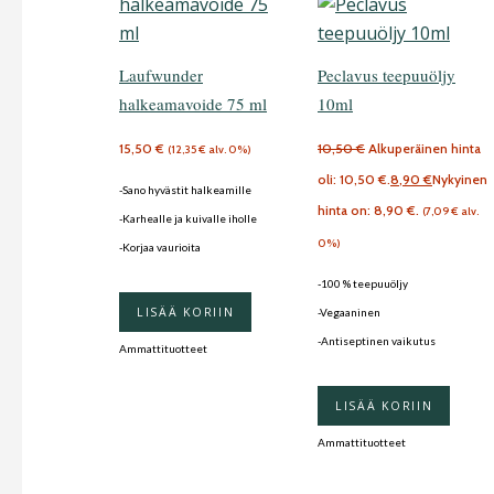
Laufwunder
Peclavus teepuuöljy
halkeamavoide 75 ml
10ml
15,50
€
10,50
€
Alkuperäinen hinta
(
12,35
€
alv. 0%)
oli: 10,50 €.
8,90
€
Nykyinen
-Sano hyvästit halkeamille
hinta on: 8,90 €.
(
7,09
€
alv.
-Karhealle ja kuivalle iholle
0%)
-Korjaa vaurioita
-100 % teepuuöljy
LISÄÄ KORIIN
-Vegaaninen
-Antiseptinen vaikutus
Ammattituotteet
LISÄÄ KORIIN
Ammattituotteet