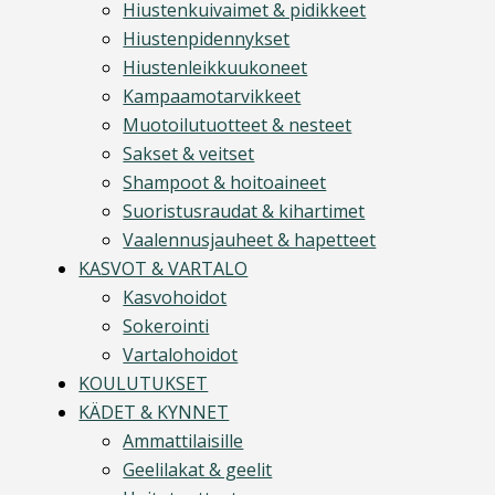
Hiustenkuivaimet & pidikkeet
Hiustenpidennykset
Hiustenleikkuukoneet
Kampaamotarvikkeet
Muotoilutuotteet & nesteet
Sakset & veitset
Shampoot & hoitoaineet
Suoristusraudat & kihartimet
Vaalennusjauheet & hapetteet
KASVOT & VARTALO
Kasvohoidot
Sokerointi
Vartalohoidot
KOULUTUKSET
KÄDET & KYNNET
Ammattilaisille
Geelilakat & geelit