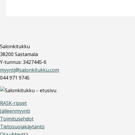
Salonkitukku
38200 Sastamala
Y-tunnus: 3427445-6
myynti@salonkitukku.com
044 971 9745
RASK-ripset
Jälleenmyynti
Toimitusehdot
Tietosuojakäytäntö
Ota yhteyttä