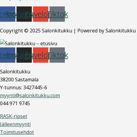
cebook
Instagram
Envelope
Tiktok
Copyright © 2025 Salonkitukku | Powered by Salonkitukku
cebook
Instagram
Envelope
Tiktok
Salonkitukku
38200 Sastamala
Y-tunnus: 3427445-6
myynti@salonkitukku.com
044 971 9745
RASK-ripset
Jälleenmyynti
Toimitusehdot