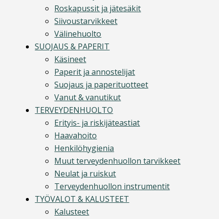
Roskapussit ja jätesäkit
Siivoustarvikkeet
Välinehuolto
SUOJAUS & PAPERIT
Käsineet
Paperit ja annostelijat
Suojaus ja paperituotteet
Vanut & vanutikut
TERVEYDENHUOLTO
Erityis- ja riskijäteastiat
Haavahoito
Henkilöhygienia
Muut terveydenhuollon tarvikkeet
Neulat ja ruiskut
Terveydenhuollon instrumentit
TYÖVALOT & KALUSTEET
Kalusteet