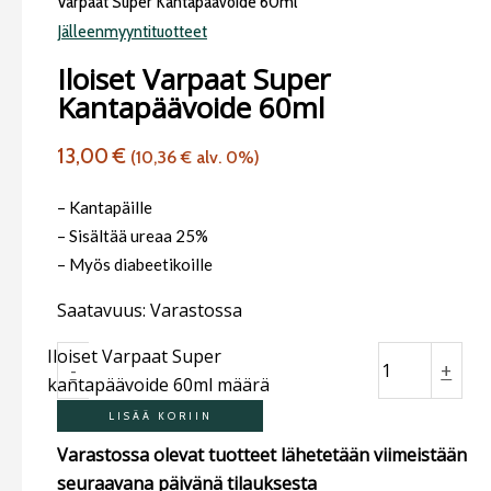
Varpaat Super Kantapäävoide 60ml
Jälleenmyyntituotteet
Iloiset Varpaat Super
Kantapäävoide 60ml
13,00
€
(
10,36
€
alv. 0%)
– Kantapäille
– Sisältää ureaa 25%
– Myös diabeetikoille
Saatavuus:
Varastossa
Iloiset Varpaat Super
-
+
kantapäävoide 60ml määrä
LISÄÄ KORIIN
Varastossa olevat tuotteet lähetetään viimeistään
seuraavana päivänä tilauksesta