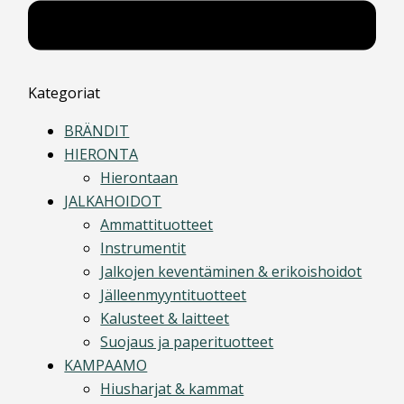
Kategoriat
BRÄNDIT
HIERONTA
Hierontaan
JALKAHOIDOT
Ammattituotteet
Instrumentit
Jalkojen keventäminen & erikoishoidot
Jälleenmyyntituotteet
Kalusteet & laitteet
Suojaus ja paperituotteet
KAMPAAMO
Hiusharjat & kammat