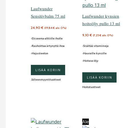
Laufwunder
Sensitivbalm 75 ml
Laufwunder kynsien
hoitoöljy pullo 13 ml
24,90
€
(
19,84
€
alv. 0%)
9,10
€
(
7,25
€
alv. 0%)
-Ekseema-alttiille iholle
-Rauhoittaa ärtynyttä ihoa
-Sisältää vitamiineja
-Hajusteeton
-Hauraille kynsille
-Hoitava öljy
LISÄÄ KORIIN
LISÄÄ KORIIN
Jälleenmyyntituotteet
Hoitotuotteet
Ale