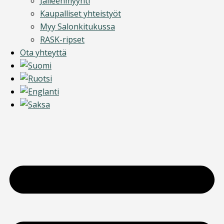
Jälleenmyynti
Kaupalliset yhteistyöt
Myy Salonkitukussa
RASK-ripset
Ota yhteyttä