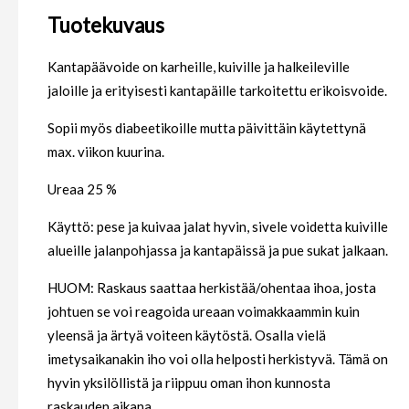
Tuotekuvaus
Kantapäävoide on karheille, kuiville ja halkeileville
jaloille ja erityisesti kantapäille tarkoitettu erikoisvoide.
Sopii myös diabeetikoille mutta päivittäin käytettynä
max. viikon kuurina.
Ureaa 25 %
Käyttö: pese ja kuivaa jalat hyvin, sivele voidetta kuiville
alueille jalanpohjassa ja kantapäissä ja pue sukat jalkaan.
HUOM: Raskaus saattaa herkistää/ohentaa ihoa, josta
johtuen se voi reagoida ureaan voimakkaammin kuin
yleensä ja ärtyä voiteen käytöstä. Osalla vielä
imetysaikanakin iho voi olla helposti herkistyvä. Tämä on
hyvin yksilöllistä ja riippuu oman ihon kunnosta
raskauden aikana.