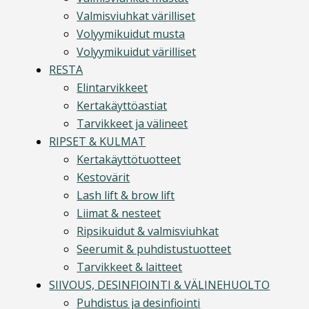
Valmisviuhkat värilliset
Volyymikuidut musta
Volyymikuidut värilliset
RESTA
Elintarvikkeet
Kertakäyttöastiat
Tarvikkeet ja välineet
RIPSET & KULMAT
Kertakäyttötuotteet
Kestovärit
Lash lift & brow lift
Liimat & nesteet
Ripsikuidut & valmisviuhkat
Seerumit & puhdistustuotteet
Tarvikkeet & laitteet
SIIVOUS, DESINFIOINTI & VÄLINEHUOLTO
Puhdistus ja desinfiointi