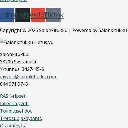
cebook
Instagram
Envelope
Tiktok
Copyright © 2025 Salonkitukku | Powered by Salonkitukku
Salonkitukku
38200 Sastamala
Y-tunnus: 3427445-6
myynti@salonkitukku.com
044 971 9745
RASK-ripset
Jälleenmyynti
Toimitusehdot
Tietosuojakäytäntö
Ota yhteyttä