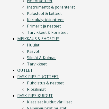
Hoitotuotteet
Instrumentit & poranterät
Kalusteet & laitteet
Kertakäyttötuotteet
Primerit ja nesteet
Tarvikkeet & koristeet
MEIKKAUS & EHOSTUS
Huulet
Kasvot
Silmät & Kulmat
Tarvikkeet
OUTLET
RASK-RIPSITUOTTEET
Puhdistus & nesteet
Ripsiliimat
RASK-RIPSIKUIDUT
Klassiset kuidut värilliset
Valmisviuhkat mustat