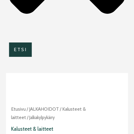
ETSI
Jalkakylpykärry
Etusivu
/
JALKAHOIDOT
/
Kalusteet &
määrä
laitteet
/ Jalkakylpykärry
Kalusteet & laitteet