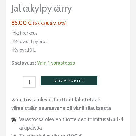
Jalkakylpykärry
85,00
€
(
67,73
€
alv. 0%)
-Yksi korkeus
-Muoviset pyörät
-Kylpy: 10 L
Saatavuus:
Vain 1 varastossa
LISÄÄ KORIIN
Varastossa olevat tuotteet lähetetään
viimeistään seuraavana päivänä tilauksesta
Varastossa olevien tuotteiden toimitusaika 1-4
arkipäivää