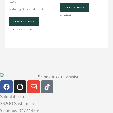
– 65w
LISÄÄ KORIIN
– Manikyyriin ja jalkahoitoihin
Kalusteet
LISÄÄ KORIIN
Kalusteet & laitteet
F
I
E
T
a
n
n
i
c
s
v
k
Salonkitukku
e
t
e
t
38200 Sastamala
b
a
l
o
Y-tunnus: 3427445-6