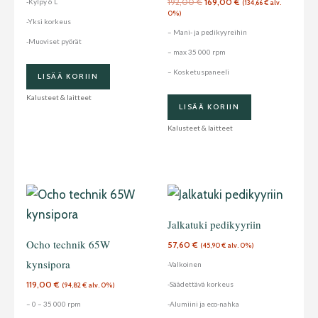
192,00
€
169,00
€
-Kylpy 6 L
(
134,66
€
alv.
0%)
-Yksi korkeus
– Mani- ja pedikyyreihin
-Muoviset pyörät
– max 35 000 rpm
– Kosketuspaneeli
LISÄÄ KORIIN
Kalusteet & laitteet
LISÄÄ KORIIN
Kalusteet & laitteet
Jalkatuki pedikyyriin
Ocho technik 65W
57,60
€
(
45,90
€
alv. 0%)
kynsipora
-Valkoinen
119,00
€
-Säädettävä korkeus
(
94,82
€
alv. 0%)
– 0 – 35 000 rpm
-Alumiini ja eco-nahka