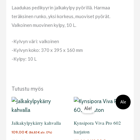
Laadukas pedikyyrin jalkakylpy pyörillä. Harmaa
teräksinen runko, yksi korkeus, muoviset pyörät.
Valkoinen muovinen kylpy, 10 L.
-Kylvyn väri: valkoinen
-Kylvyn koko: 370 x 395 x 160 mm
-Kylpy: 10 L
Tutustu myös
Alkuperäinen
Nykyinen
Ale
hinta
hinta
Ale!
oli:
on:
192,00 €.
169,00 €.
Jalkakylpykärry kahvalla
Kynsipora Viva Pro 602
harjaton
109,00
€
(
86,85
€
alv. 0%)