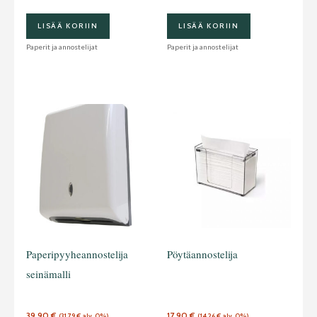
LISÄÄ KORIIN
LISÄÄ KORIIN
Paperit ja annostelijat
Paperit ja annostelijat
Paperipyyheannostelija
Pöytäannostelija
seinämalli
39,90
€
17,90
€
(
31,79
€
alv. 0%)
(
14,26
€
alv. 0%)