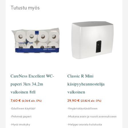
Tutustu myös
CareNess Excellent WC-
Classic R Mini
paperi 3krs 34,2m
käsipyyheannostelija
valkoinen 8rll
valkoinen
7,60
€
29,90
€
(
6,06
€
alv. 0%)
(
23,82
€
alv. 0%)
-Edullinen käyttää!
-Ympäristöystävällinen
-Pehmeä paperi
-Mukana avain ja ruuvit asennukseen
-Hyvä imukyky
-Helppo seurata kulutusta