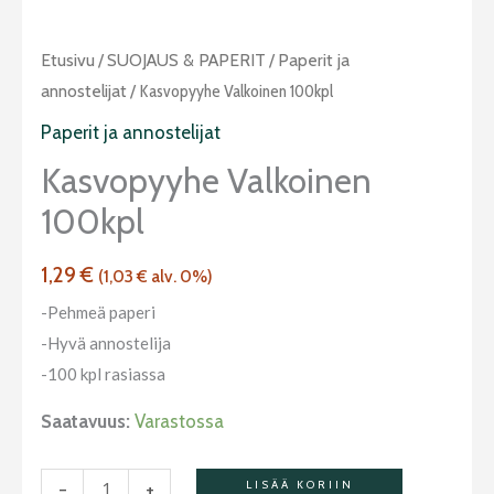
Kasvopyyhe
Etusivu
/
SUOJAUS & PAPERIT
/
Paperit ja
valkoinen
annostelijat
/ Kasvopyyhe Valkoinen 100kpl
100kpl
Paperit ja annostelijat
määrä
Kasvopyyhe Valkoinen
100kpl
1,29
€
(
1,03
€
alv. 0%)
-Pehmeä paperi
-Hyvä annostelija
-100 kpl rasiassa
Saatavuus:
Varastossa
-
+
LISÄÄ KORIIN