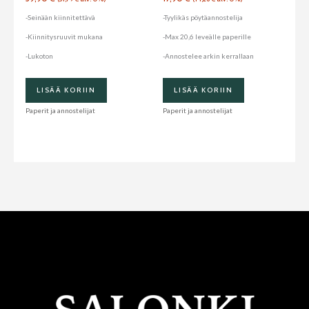
-Seinään kiinnitettävä
-Tyylikäs pöytäannostelija
-Kiinnitysruuvit mukana
-Max 20,6 leveälle paperille
-Lukoton
-Annostelee arkin kerrallaan
LISÄÄ KORIIN
LISÄÄ KORIIN
Paperit ja annostelijat
Paperit ja annostelijat