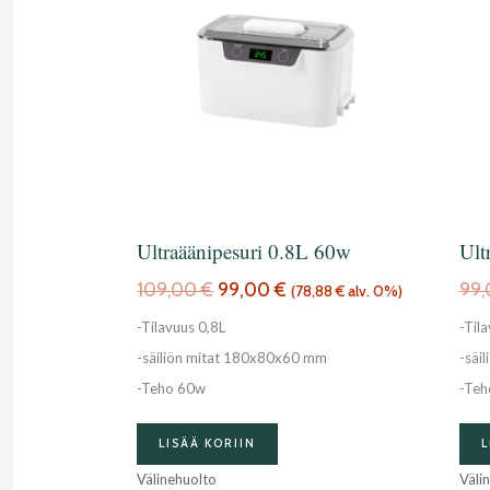
109,00 €.
99,00 €.
Ultraäänipesuri 0.8L 60w
Ult
109,00
€
99,00
€
99
(
78,88
€
alv. 0%)
-Tilavuus 0,8L
-Til
-säiliön mitat 180x80x60 mm
-säi
-Teho 60w
-Teh
LISÄÄ KORIIN
L
Välinehuolto
Väli