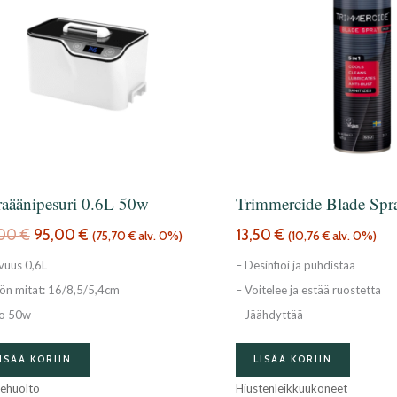
99,00 €.
95,00 €.
raäänipesuri 0.6L 50w
Trimmercide Blade Spr
,00
€
95,00
€
13,50
€
(
75,70
€
alv. 0%)
(
10,76
€
alv. 0%)
avuus 0,6L
– Desinfioi ja puhdistaa
liön mitat: 16/8,5/5,4cm
– Voitelee ja estää ruostetta
o 50w
– Jäähdyttää
ISÄÄ KORIIN
LISÄÄ KORIIN
nehuolto
Hiustenleikkuukoneet