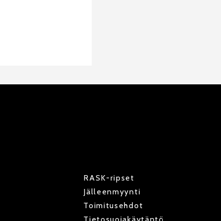
RASK-ripset
Jälleenmyynti
Toimitusehdot
Tietosuojakäytäntö