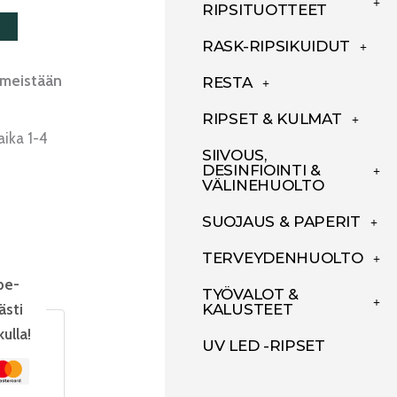
RIPSITUOTTEET
RASK-RIPSIKUIDUT
imeistään
RESTA
RIPSET & KULMAT
aika 1-4
SIIVOUS,
DESINFIOINTI &
VÄLINEHUOLTO
SUOJAUS & PAPERIT
TERVEYDENHUOLTO
pe-
TYÖVALOT &
KALUSTEET
ästi
kulla!
UV LED -RIPSET