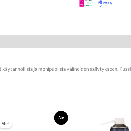
 käytännöllisiä ja monipuolisia välineiden säilytykseen. Puss
Alkuperäinen
Nykyinen
Ale
hinta
hinta
Ale!
oli:
on: