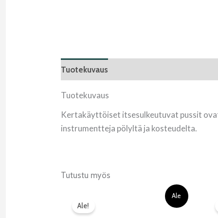
Tuotekuvaus
Arviot (0)
Tuotekuvaus
Kertakäyttöiset itsesulkeutuvat pussit ovat
instrumentteja pölyltä ja kosteudelta.
Tutustu myös
Alkuperäinen
Nykyinen
Ale
hinta
hinta
Ale!
oli:
on: