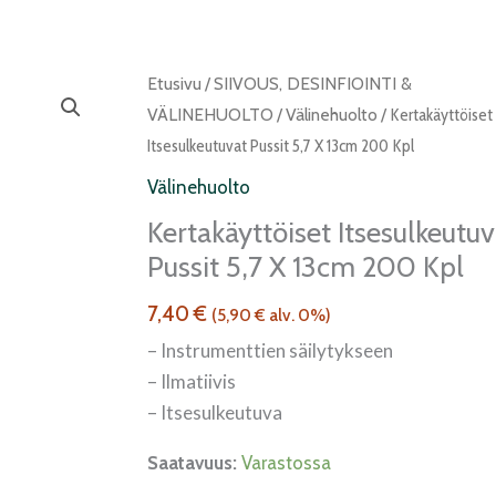
Kertakäyttöiset
Etusivu
/
SIIVOUS, DESINFIOINTI &
itsesulkeutuvat
VÄLINEHUOLTO
/
Välinehuolto
/ Kertakäyttöiset
pussit
Itsesulkeutuvat Pussit 5,7 X 13cm 200 Kpl
5,7
Välinehuolto
x
Kertakäyttöiset Itsesulkeutuv
13cm
Pussit 5,7 X 13cm 200 Kpl
200
kpl
7,40
€
(
5,90
€
alv. 0%)
määrä
– Instrumenttien säilytykseen
– Ilmatiivis
– Itsesulkeutuva
Saatavuus:
Varastossa