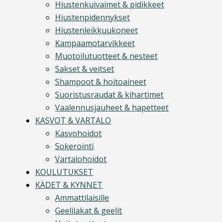
Hiustenkuivaimet & pidikkeet
Hiustenpidennykset
Hiustenleikkuukoneet
Kampaamotarvikkeet
Muotoilutuotteet & nesteet
Sakset & veitset
Shampoot & hoitoaineet
Suoristusraudat & kihartimet
Vaalennusjauheet & hapetteet
KASVOT & VARTALO
Kasvohoidot
Sokerointi
Vartalohoidot
KOULUTUKSET
KÄDET & KYNNET
Ammattilaisille
Geelilakat & geelit