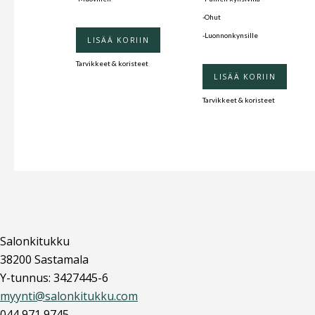
-Ohut
-Luonnonkynsille
LISÄÄ KORIIN
Tarvikkeet & koristeet
LISÄÄ KORIIN
Tarvikkeet & koristeet
Salonkitukku
38200 Sastamala
Y-tunnus: 3427445-6
myynti@salonkitukku.com
044 971 9745