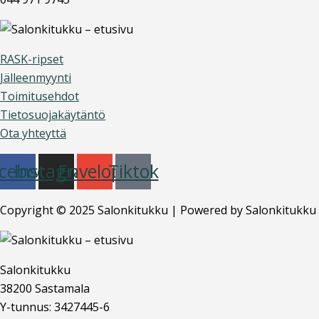
RASK-ripset
Jälleenmyynti
Toimitusehdot
Tietosuojakäytäntö
Ota yhteyttä
cebook
Instagram
Envelope
Tiktok
Copyright © 2025 Salonkitukku | Powered by Salonkitukku
Salonkitukku
38200 Sastamala
Y-tunnus: 3427445-6