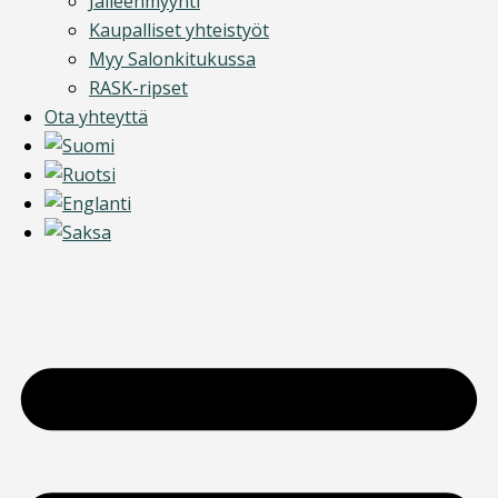
Jälleenmyynti
Kaupalliset yhteistyöt
Myy Salonkitukussa
RASK-ripset
Ota yhteyttä