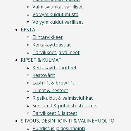
Valmisviuhkat värilliset
Volyymikuidut musta
Volyymikuidut värilliset
RESTA
Elintarvikkeet
Kertakäyttöastiat
Tarvikkeet ja välineet
RIPSET & KULMAT
Kertakäyttötuotteet
Kestovärit
Lash lift & brow lift
Liimat & nesteet
Ripsikuidut & valmisviuhkat
Seerumit & puhdistustuotteet
Tarvikkeet & laitteet
SIIVOUS, DESINFIOINTI & VÄLINEHUOLTO
Puhdistus ja desinfiointi