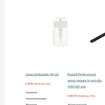
Annostelijapullo 60 ml
Femell Professional
suora puinen kynsiviila
2,35
€
(
1,87
€
alv. 0%)
100/180 grit
-Asetonille
0,80
€
(
0,64
€
alv. 0%)
-Annostelupumppu
-Muovinen
-Puinen kynsiviila