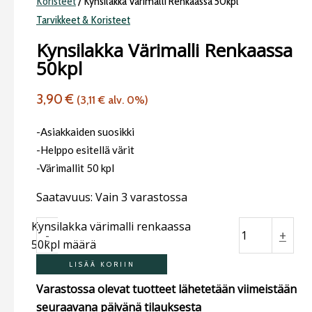
Koristeet
/ Kynsilakka Värimalli Renkaassa 50kpl
Tarvikkeet & Koristeet
Kynsilakka Värimalli Renkaassa
50kpl
3,90
€
(
3,11
€
alv. 0%)
-Asiakkaiden suosikki
-Helppo esitellä värit
-Värimallit 50 kpl
Saatavuus:
Vain 3 varastossa
Kynsilakka värimalli renkaassa
-
+
50kpl määrä
LISÄÄ KORIIN
Varastossa olevat tuotteet lähetetään viimeistään
seuraavana päivänä tilauksesta