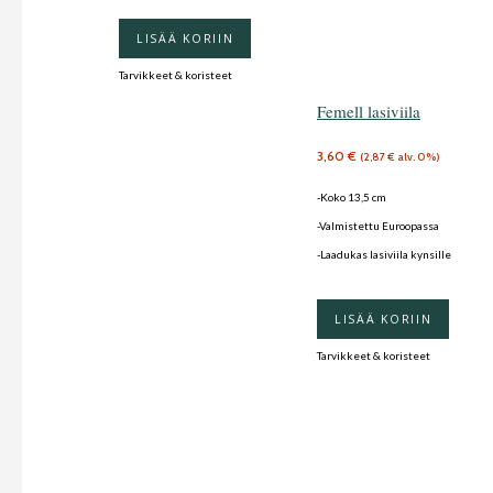
LISÄÄ KORIIN
Tarvikkeet & koristeet
Femell lasiviila
3,60
€
(
2,87
€
alv. 0%)
-Koko 13,5 cm
-Valmistettu Euroopassa
-Laadukas lasiviila kynsille
LISÄÄ KORIIN
Tarvikkeet & koristeet