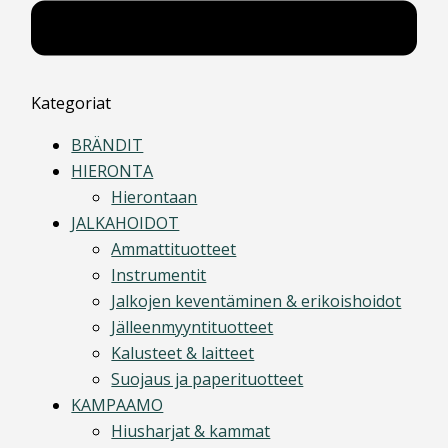
Kategoriat
BRÄNDIT
HIERONTA
Hierontaan
JALKAHOIDOT
Ammattituotteet
Instrumentit
Jalkojen keventäminen & erikoishoidot
Jälleenmyyntituotteet
Kalusteet & laitteet
Suojaus ja paperituotteet
KAMPAAMO
Hiusharjat & kammat