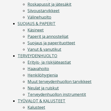
Roskapussit ja jätesäkit
Siivoustarvikkeet
Välinehuolto
SUOJAUS & PAPERIT
Käsineet
Paperit ja annostelijat
Suojaus ja paperituotteet
Vanut & vanutikut
TERVEYDENHUOLTO
Erityis- ja riskijäteastiat
Haavahoito
Henkilöhygienia
Muut terveydenhuollon tarvikkeet
Neulat ja ruiskut
Terveydenhuollon instrumentit
TYÖVALOT & KALUSTEET
Kalusteet