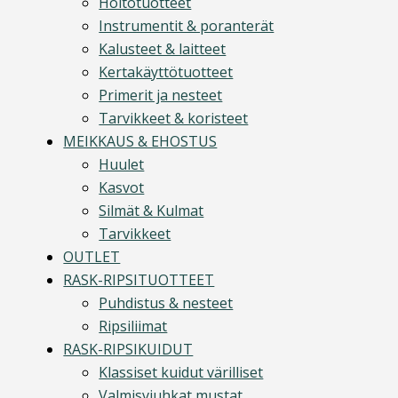
Hoitotuotteet
Instrumentit & poranterät
Kalusteet & laitteet
Kertakäyttötuotteet
Primerit ja nesteet
Tarvikkeet & koristeet
MEIKKAUS & EHOSTUS
Huulet
Kasvot
Silmät & Kulmat
Tarvikkeet
OUTLET
RASK-RIPSITUOTTEET
Puhdistus & nesteet
Ripsiliimat
RASK-RIPSIKUIDUT
Klassiset kuidut värilliset
Valmisviuhkat mustat