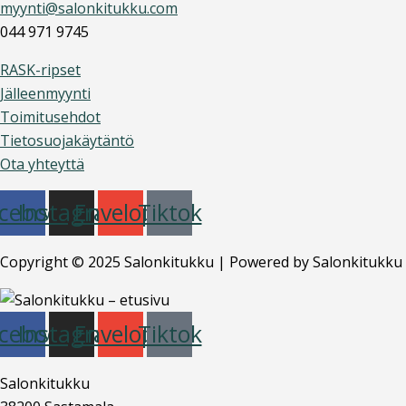
myynti@salonkitukku.com
044 971 9745
RASK-ripset
Jälleenmyynti
Toimitusehdot
Tietosuojakäytäntö
Ota yhteyttä
cebook
Instagram
Envelope
Tiktok
Copyright © 2025 Salonkitukku | Powered by Salonkitukku
cebook
Instagram
Envelope
Tiktok
Salonkitukku