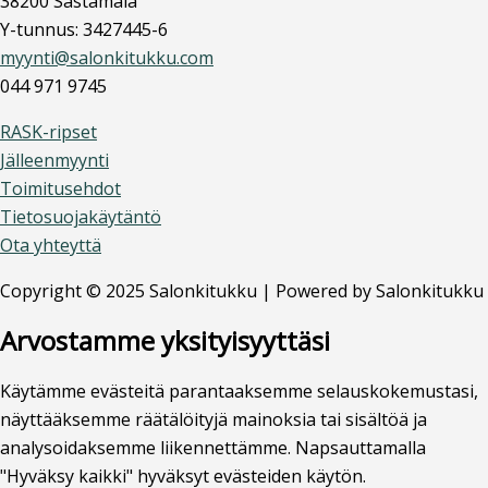
38200 Sastamala
Y-tunnus: 3427445-6
myynti@salonkitukku.com
044 971 9745
RASK-ripset
Jälleenmyynti
Toimitusehdot
Tietosuojakäytäntö
Ota yhteyttä
Copyright © 2025 Salonkitukku | Powered by Salonkitukku
Arvostamme yksityisyyttäsi
Käytämme evästeitä parantaaksemme selauskokemustasi,
näyttääksemme räätälöityjä mainoksia tai sisältöä ja
analysoidaksemme liikennettämme. Napsauttamalla
"Hyväksy kaikki" hyväksyt evästeiden käytön.