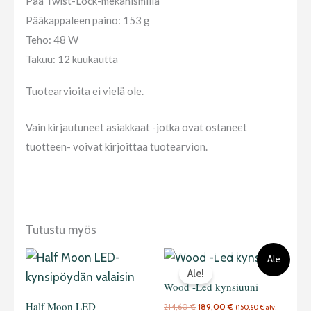
Pää Twist-Lock-mekanismilla
Pääkappaleen paino: 153 g
Teho: 48 W
Takuu: 12 kuukautta
Tuotearvioita ei vielä ole.
Vain kirjautuneet asiakkaat -jotka ovat ostaneet
tuotteen- voivat kirjoittaa tuotearvion.
LOPPU
Tutustu myös
VARASTOSTA
Alkuperäinen
Nykyinen
Ale
hinta
hinta
Ale!
oli:
on:
214,60 €.
189,00 €.
Wood -Led kynsiuuni
Half Moon LED-
214,60
€
189,00
€
(
150,60
€
alv.