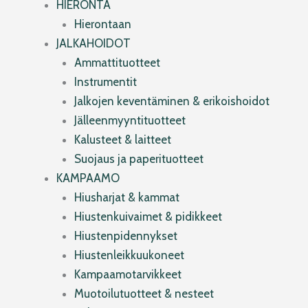
HIERONTA
Hierontaan
JALKAHOIDOT
Ammattituotteet
Instrumentit
Jalkojen keventäminen & erikoishoidot
Jälleenmyyntituotteet
Kalusteet & laitteet
Suojaus ja paperituotteet
KAMPAAMO
Hiusharjat & kammat
Hiustenkuivaimet & pidikkeet
Hiustenpidennykset
Hiustenleikkuukoneet
Kampaamotarvikkeet
Muotoilutuotteet & nesteet