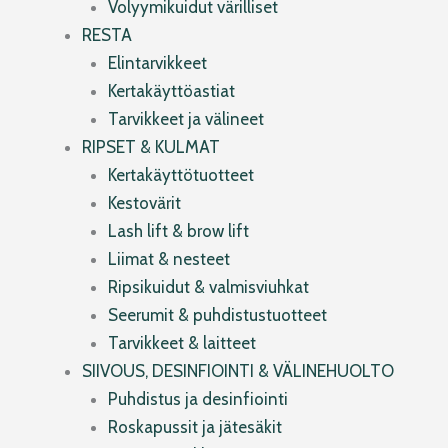
Volyymikuidut värilliset
RESTA
Elintarvikkeet
Kertakäyttöastiat
Tarvikkeet ja välineet
RIPSET & KULMAT
Kertakäyttötuotteet
Kestovärit
Lash lift & brow lift
Liimat & nesteet
Ripsikuidut & valmisviuhkat
Seerumit & puhdistustuotteet
Tarvikkeet & laitteet
SIIVOUS, DESINFIOINTI & VÄLINEHUOLTO
Puhdistus ja desinfiointi
Roskapussit ja jätesäkit