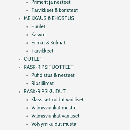
Primerit ja nesteet
Tarvikkeet & koristeet
MEIKKAUS & EHOSTUS
Huulet
Kasvot
Silmät & Kulmat
Tarvikkeet
OUTLET
RASK-RIPSITUOTTEET
Puhdistus & nesteet
Ripsiliimat
RASK-RIPSIKUIDUT
Klassiset kuidut värilliset
Valmisviuhkat mustat
Valmisviuhkat värilliset
Volyymikuidut musta