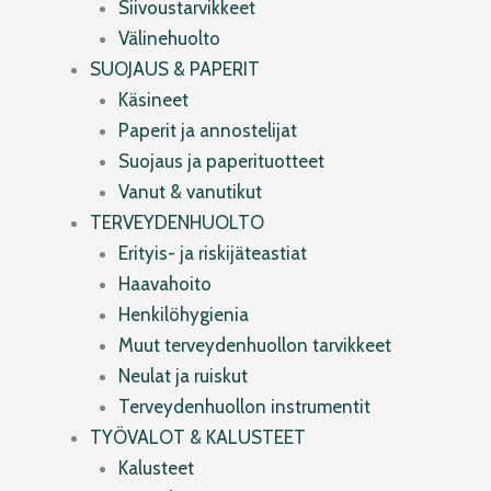
Siivoustarvikkeet
Välinehuolto
SUOJAUS & PAPERIT
Käsineet
Paperit ja annostelijat
Suojaus ja paperituotteet
Vanut & vanutikut
TERVEYDENHUOLTO
Erityis- ja riskijäteastiat
Haavahoito
Henkilöhygienia
Muut terveydenhuollon tarvikkeet
Neulat ja ruiskut
Terveydenhuollon instrumentit
TYÖVALOT & KALUSTEET
Kalusteet