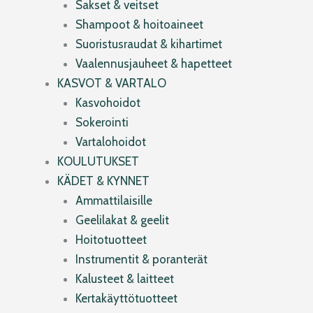
Sakset & veitset
Shampoot & hoitoaineet
Suoristusraudat & kihartimet
Vaalennusjauheet & hapetteet
KASVOT & VARTALO
Kasvohoidot
Sokerointi
Vartalohoidot
KOULUTUKSET
KÄDET & KYNNET
Ammattilaisille
Geelilakat & geelit
Hoitotuotteet
Instrumentit & poranterät
Kalusteet & laitteet
Kertakäyttötuotteet