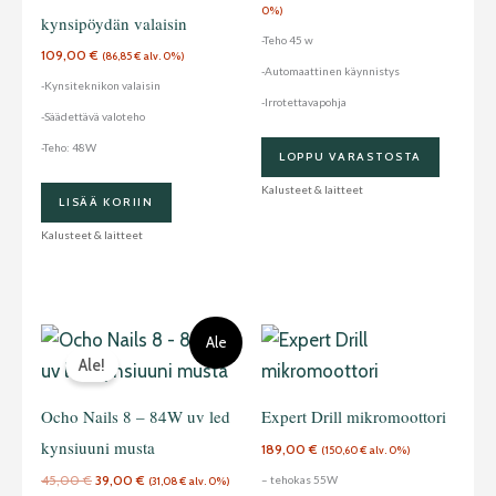
0%)
kynsipöydän valaisin
-Teho 45 w
109,00
€
(
86,85
€
alv. 0%)
-Automaattinen käynnistys
-Kynsiteknikon valaisin
-Irrotettavapohja
-Säädettävä valoteho
-Teho: 48W
LOPPU VARASTOSTA
Kalusteet & laitteet
LISÄÄ KORIIN
Kalusteet & laitteet
Alkuperäinen
Nykyinen
Ale
hinta
hinta
Ale!
oli:
on:
45,00 €.
39,00 €.
Ocho Nails 8 – 84W uv led
Expert Drill mikromoottori
kynsiuuni musta
189,00
€
(
150,60
€
alv. 0%)
45,00
€
39,00
€
– tehokas 55W
(
31,08
€
alv. 0%)