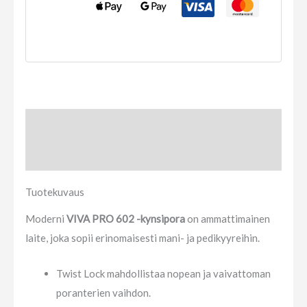
Tuotekuvaus
Arviot (0)
Tuotekuvaus
Moderni
VIVA PRO 602 -kynsipora
on ammattimainen
laite, joka sopii erinomaisesti mani- ja pedikyyreihin.
Twist Lock mahdollistaa nopean ja vaivattoman
poranterien vaihdon.