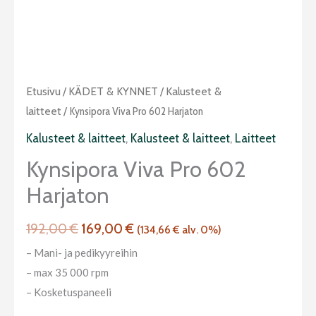
Alkuperäinen
Nykyinen
Kynsipora
Etusivu
/
KÄDET & KYNNET
/
Kalusteet &
hinta
hinta
Viva
laitteet
/ Kynsipora Viva Pro 602 Harjaton
oli:
on:
Pro
Kalusteet & laitteet
,
Kalusteet & laitteet
,
Laitteet
192,00 €.
169,00 €.
602
Kynsipora Viva Pro 602
harjaton
Harjaton
määrä
192,00
€
169,00
€
(
134,66
€
alv. 0%)
– Mani- ja pedikyyreihin
– max 35 000 rpm
– Kosketuspaneeli