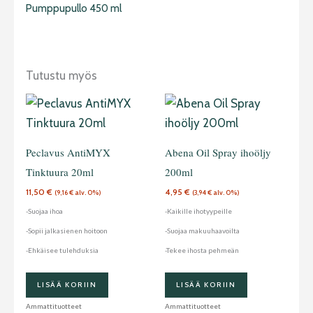
Pumppupullo 450 ml
Tutustu myös
Peclavus AntiMYX
Abena Oil Spray ihoöljy
Tinktuura 20ml
200ml
11,50
€
4,95
€
(
9,16
€
alv. 0%)
(
3,94
€
alv. 0%)
-Suojaa ihoa
-Kaikille ihotyypeille
-Sopii jalkasienen hoitoon
-Suojaa makuuhaavoilta
-Ehkäisee tulehduksia
-Tekee ihosta pehmeän
LISÄÄ KORIIN
LISÄÄ KORIIN
Ammattituotteet
Ammattituotteet