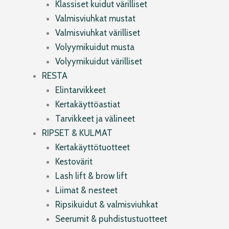
Klassiset kuidut värilliset
Valmisviuhkat mustat
Valmisviuhkat värilliset
Volyymikuidut musta
Volyymikuidut värilliset
RESTA
Elintarvikkeet
Kertakäyttöastiat
Tarvikkeet ja välineet
RIPSET & KULMAT
Kertakäyttötuotteet
Kestovärit
Lash lift & brow lift
Liimat & nesteet
Ripsikuidut & valmisviuhkat
Seerumit & puhdistustuotteet