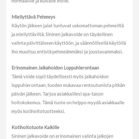
normaalille ja kuivalle iholle.
Miellyttävä Pehmeys
Käytön jälkeen jalat tuntuvat uskomattoman pehmeiltä
ja miellyttäviltä. Sininen jalkavoide on täydellinen
valinta päivittäiseen käyttöön, ja säännöllisellä käytöllä
iho muuttuu entistä pehmeämmäksi ja joustavammaksi.
Erinomainen Jalkahoidon Loppuhierontaan
Tämä voide sopii täydellisesti myös jalkahoidon
loppuhierontaan, tuoden mukavaa rentoutumista pitkän
päivän jälkeen. Tarjoa asiakkaillesi spa-tason
hoitokokemus. Tämä tuote on helppo myydä asiakkaalle
myös kotihoitotuotteeksi.
Kotihoitotuote Kaikille
Sininen jalkavoide on erinomainen valinta jalkojen