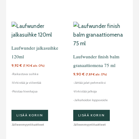
Laufwunder jalkasuihke
120ml
Laufwunder finish balm
granaattiomena 75 ml
9,92
€
(
7,90
€
alv. 0%)
9,90
€
-Raikastava suihke
(
7,89
€
alv. 0%)
-Virkistää ja viilentää
-Jättää jalat pehmeiksi
-Poistaa hienhajua
-Virkistää jalkoja
-Jalkahoidon loppuvoide
LISÄÄ KORIIN
LISÄÄ KORIIN
Jälleenmyyntituotteet
Jälleenmyyntituotteet