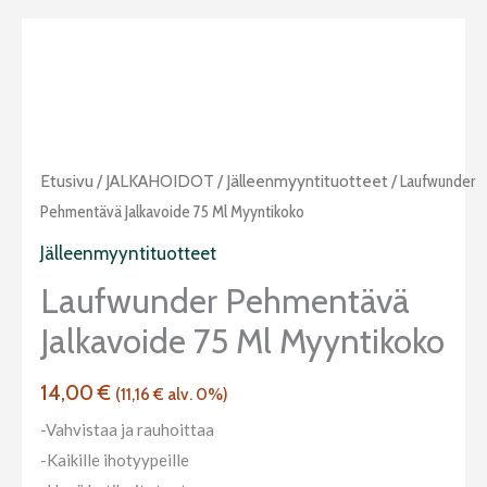
Laufwunder
Etusivu
/
JALKAHOIDOT
/
Jälleenmyyntituotteet
/ Laufwunder
pehmentävä
Pehmentävä Jalkavoide 75 Ml Myyntikoko
jalkavoide
Jälleenmyyntituotteet
75
Laufwunder Pehmentävä
ml
Jalkavoide 75 Ml Myyntikoko
myyntikoko
määrä
14,00
€
(
11,16
€
alv. 0%)
-Vahvistaa ja rauhoittaa
-Kaikille ihotyypeille