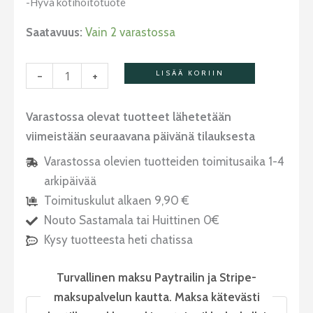
-Hyvä kotihoitotuote
Saatavuus:
Vain 2 varastossa
-
+
LISÄÄ KORIIN
Varastossa olevat tuotteet lähetetään
viimeistään seuraavana päivänä tilauksesta
Varastossa olevien tuotteiden toimitusaika 1-4
arkipäivää
Toimituskulut alkaen 9,90 €
Nouto Sastamala tai Huittinen 0€
Kysy tuotteesta heti chatissa
Turvallinen maksu Paytrailin ja Stripe-
maksupalvelun kautta. Maksa kätevästi