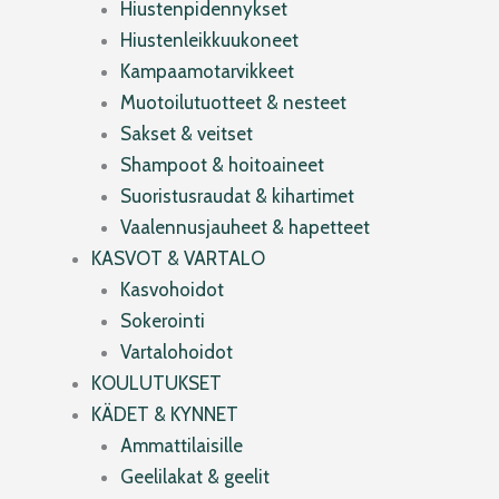
Hiustenpidennykset
Hiustenleikkuukoneet
Kampaamotarvikkeet
Muotoilutuotteet & nesteet
Sakset & veitset
Shampoot & hoitoaineet
Suoristusraudat & kihartimet
Vaalennusjauheet & hapetteet
KASVOT & VARTALO
Kasvohoidot
Sokerointi
Vartalohoidot
KOULUTUKSET
KÄDET & KYNNET
Ammattilaisille
Geelilakat & geelit