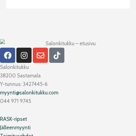
F
I
E
T
a
n
n
i
c
s
v
k
Salonkitukku
e
t
e
t
38200 Sastamala
b
a
l
o
Y-tunnus: 3427445-6
o
g
o
k
myynti@salonkitukku.com
o
r
p
044 971 9745
k
a
e
m
RASK-ripset
Jälleenmyynti
Toimitusehdot