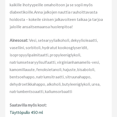
kaikille ihotyypeille omahoitoon ja se sopii myös
diabeetikoille.Anna jalkojen nauttia rauhoittavasta
hoidosta – kokeile sinisen jalkavoiteen taikaa ja tarjoa
jaloille ansaitsemaansa huolenpitoa!
Ainesosat:
Vesi, setearyylialkoholi, dekyylioleaatti,
vaseliini, sorbitoli, hydratut kookosglyseridit,
isopropyylipalmitaatti, propyleeniglykoli,
natriumsetearyylisulfaatti, virginianhamamelis-vesi,
kamomillauute, fenoksietanoli, hajuste, bisabololi,
bentsoehappo, natriumsitraatti, sitruunahappo,
dehydroetikkahappo, alkoholi, butyleeniglykoli, urea,
natriumbentsoaatti, kaliumsorbaatti
Saatavilla myös koot:
Täyttöpullo 450 ml