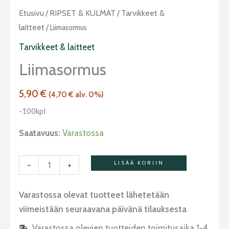
Liimasormus
Etusivu
/
RIPSET & KULMAT
/
Tarvikkeet &
määrä
laitteet
/ Liimasormus
Tarvikkeet & laitteet
Liimasormus
5,90
€
(
4,70
€
alv. 0%)
-100kpl
Saatavuus:
Varastossa
-
+
LISÄÄ KORIIN
Varastossa olevat tuotteet lähetetään
viimeistään seuraavana päivänä tilauksesta
Varastossa olevien tuotteiden toimitusaika 1-4