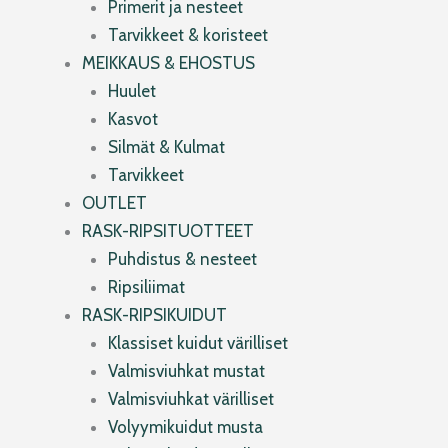
Primerit ja nesteet
Tarvikkeet & koristeet
MEIKKAUS & EHOSTUS
Huulet
Kasvot
Silmät & Kulmat
Tarvikkeet
OUTLET
RASK-RIPSITUOTTEET
Puhdistus & nesteet
Ripsiliimat
RASK-RIPSIKUIDUT
Klassiset kuidut värilliset
Valmisviuhkat mustat
Valmisviuhkat värilliset
Volyymikuidut musta