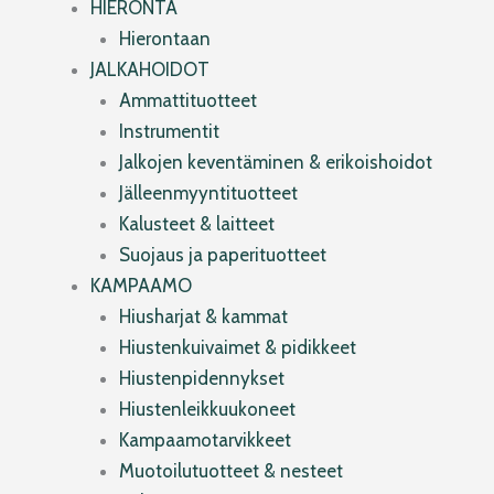
HIERONTA
Hierontaan
JALKAHOIDOT
Ammattituotteet
Instrumentit
Jalkojen keventäminen & erikoishoidot
Jälleenmyyntituotteet
Kalusteet & laitteet
Suojaus ja paperituotteet
KAMPAAMO
Hiusharjat & kammat
Hiustenkuivaimet & pidikkeet
Hiustenpidennykset
Hiustenleikkuukoneet
Kampaamotarvikkeet
Muotoilutuotteet & nesteet