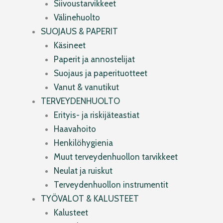
Siivoustarvikkeet
Välinehuolto
SUOJAUS & PAPERIT
Käsineet
Paperit ja annostelijat
Suojaus ja paperituotteet
Vanut & vanutikut
TERVEYDENHUOLTO
Erityis- ja riskijäteastiat
Haavahoito
Henkilöhygienia
Muut terveydenhuollon tarvikkeet
Neulat ja ruiskut
Terveydenhuollon instrumentit
TYÖVALOT & KALUSTEET
Kalusteet