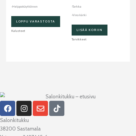
-Helppokäyttöinen
-Tarkka
-Vino kärki
LOPPU VARASTOSTA
LISÄÄ KORIIN
Kalusteet
Tarvikkeet
F
I
E
T
a
n
n
i
c
s
v
k
Salonkitukku
e
t
e
t
38200 Sastamala
b
a
l
o