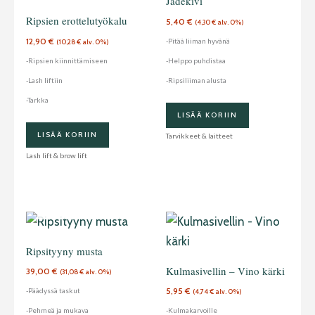
Jadekivi
Ripsien erottelutyökalu
5,40
€
(
4,30
€
alv. 0%)
12,90
€
-Pitää liiman hyvänä
(
10,28
€
alv. 0%)
-Ripsien kiinnittämiseen
-Helppo puhdistaa
-Lash liftiin
-Ripsiliiman alusta
-Tarkka
LISÄÄ KORIIN
LISÄÄ KORIIN
Tarvikkeet & laitteet
Lash lift & brow lift
LOPPU
VARASTOSTA
Ripsityyny musta
Kulmasivellin – Vino kärki
39,00
€
(
31,08
€
alv. 0%)
5,95
€
-Päädyssä taskut
(
4,74
€
alv. 0%)
-Pehmeä ja mukava
-Kulmakarvoille