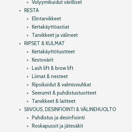
Volyymikuidut värilliset
RESTA
Elintarvikkeet
Kertakäyttöastiat
Tarvikkeet ja välineet
RIPSET & KULMAT
Kertakäyttötuotteet
Kestovärit
Lash lift & brow lift
Liimat & nesteet
Ripsikuidut & valmisviuhkat
Seerumit & puhdistustuotteet
Tarvikkeet & laitteet
SIIVOUS, DESINFIOINTI & VÄLINEHUOLTO
Puhdistus ja desinfiointi
Roskapussit ja jätesäkit