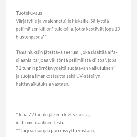
Tuotekuvaus
Värjätyille ja vaalennetuille hiuksille. Säilyttää
peilimäisen kiillon* tuloksilla, jotka kestävät jopa 10
hiustenpesua**
Tämä hiuksiin jätettävä seerumi, joka sisältää alfa-
silaania, tarjoaa välitöntä peilimäistä kiiltoa*, jopa
72 tunnin pörröisyydeltä suojaavan vaikutuksen**
ja suojaa ilmankosteutta sekä UV-säteilyn
haittavaikutuksia vastaan.
*Jopa 72 tunnin jälkeen levityksestä,
instrumentaalinen testi.
**Tarjoaa suojaa pörröisyyttä vastaan,