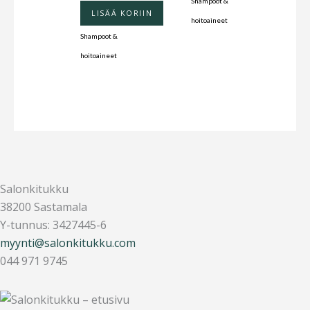
Shampoot &
LISÄÄ KORIIN
hoitoaineet
Shampoot &
hoitoaineet
Salonkitukku
38200 Sastamala
Y-tunnus: 3427445-6
myynti@salonkitukku.com
044 971 9745