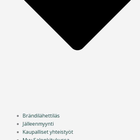
Brändilähettiläs
Jälleenmyynti
Kaupalliset yhteistyöt
Myy Salonkitukussa