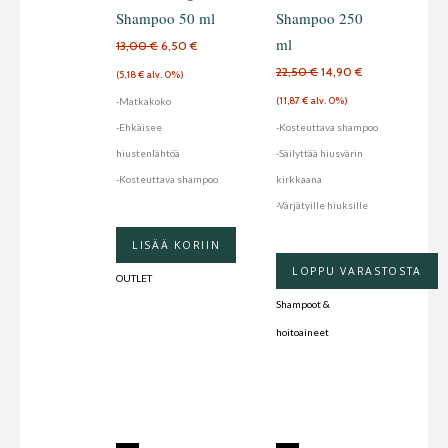
Shampoo 50 ml
Shampoo 250
ml
13,00
€
6,50
€
22,50
€
14,90
€
(
5,18
€
alv. 0%)
-Matkakoko
(
11,87
€
alv. 0%)
-Ehkäisee
-Kosteuttava shampoo
hiustenlähtöä
-Säilyttää hiusvärin
-Kosteuttava shampoo
kirkkaana
-Värjätyille hiuksille
LISÄÄ KORIIN
LOPPU VARASTOSTA
OUTLET
Shampoot &
hoitoaineet