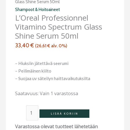
Vitamino
Glass Shine Serum 50ml
Spectrum
Shampoot & Hoitoaineet
L’Oreal Professionnel
Glass
Shine
Vitamino Spectrum Glass
Serum
Shine Serum 50ml
50ml
33,40
€
(
26,61
€
alv. 0%)
määrä
– Hiuksiin jätettävä seerumi
– Peilimäinen kiilto
– Suojaa uv säteilyn haittavaikutuksilta
Saatavuus:
Vain 1 varastossa
LISÄÄ KORIIN
Varastossa olevat tuotteet lähetetään