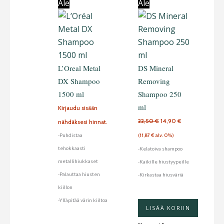
Ale
Ale
L’Oreal Metal
DS Mineral
DX Shampoo
Removing
1500 ml
Shampoo 250
ml
Kirjaudu sisään
22,50
€
14,90
€
nähdäksesi hinnat.
-Puhdistaa
(
11,87
€
alv. 0%)
tehokkaasti
-Kelatoiva shampoo
metallihiukkaset
-Kaikille hiustyypeille
-Palauttaa hiusten
-Kirkastaa hiusväriä
kiillon
-Ylläpitää värin kiiltoa
LISÄÄ KORIIN