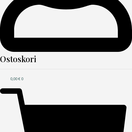
Ostoskori
0,00
€
0