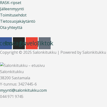
RASK-ripset
Jälleenmyynti
Toimitusehdot
Tietosuojakäytäntö
Ota yhteyttä
cebook
Instagram
Envelope
Tiktok
Copyright © 2025 Salonkitukku | Powered by Salonkitukku
Salonkitukku
38200 Sastamala
Y-tunnus: 3427445-6
myynti@salonkitukku.com
044 971 9745