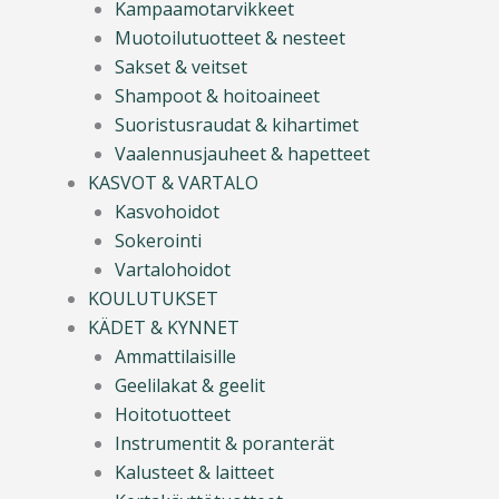
Kampaamotarvikkeet
Muotoilutuotteet & nesteet
Sakset & veitset
Shampoot & hoitoaineet
Suoristusraudat & kihartimet
Vaalennusjauheet & hapetteet
KASVOT & VARTALO
Kasvohoidot
Sokerointi
Vartalohoidot
KOULUTUKSET
KÄDET & KYNNET
Ammattilaisille
Geelilakat & geelit
Hoitotuotteet
Instrumentit & poranterät
Kalusteet & laitteet