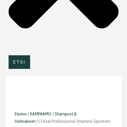
ETSI
L'Oreal
Etusivu
/
KAMPAAMO
/
Shampoot &
Professionnel
Hoitoaineet
/ L’Oreal Professionnel Vitamino Spectrum