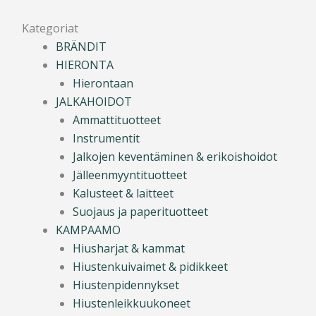
Kategoriat
BRÄNDIT
HIERONTA
Hierontaan
JALKAHOIDOT
Ammattituotteet
Instrumentit
Jalkojen keventäminen & erikoishoidot
Jälleenmyyntituotteet
Kalusteet & laitteet
Suojaus ja paperituotteet
KAMPAAMO
Hiusharjat & kammat
Hiustenkuivaimet & pidikkeet
Hiustenpidennykset
Hiustenleikkuukoneet