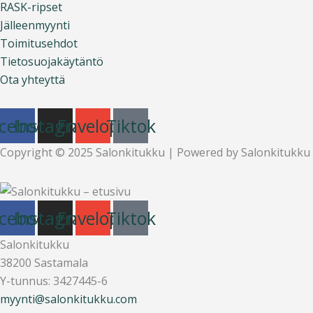
RASK-ripset
Jälleenmyynti
Toimitusehdot
Tietosuojakäytäntö
Ota yhteyttä
cebook
Instagram
Envelope
Tiktok
Copyright © 2025 Salonkitukku | Powered by Salonkitukku
cebook
Instagram
Envelope
Tiktok
Salonkitukku
38200 Sastamala
Y-tunnus: 3427445-6
myynti@salonkitukku.com