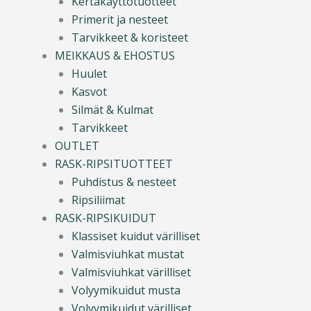
Kertakäyttötuotteet
Primerit ja nesteet
Tarvikkeet & koristeet
MEIKKAUS & EHOSTUS
Huulet
Kasvot
Silmät & Kulmat
Tarvikkeet
OUTLET
RASK-RIPSITUOTTEET
Puhdistus & nesteet
Ripsiliimat
RASK-RIPSIKUIDUT
Klassiset kuidut värilliset
Valmisviuhkat mustat
Valmisviuhkat värilliset
Volyymikuidut musta
Volyymikuidut värilliset