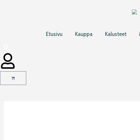
Siirry
sisältöön
Etusivu
Kauppa
Kalusteet
Cart