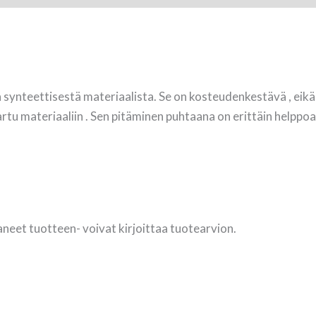
ä synteettisestä materiaalista.
Se on kosteudenkestävä
,
eikä
artu materiaaliin
. Sen pitäminen puhtaana on erittäin helppoa
aneet tuotteen- voivat kirjoittaa tuotearvion.