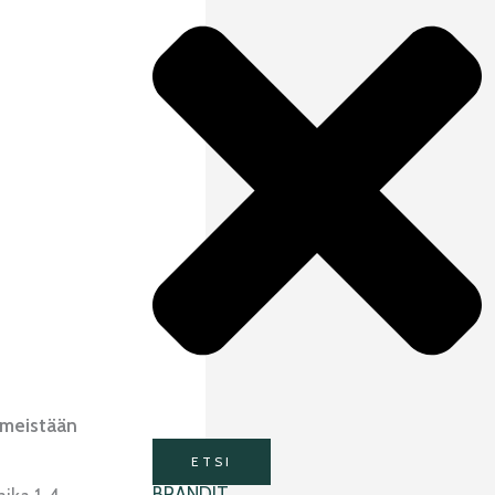
imeistään
ETSI
BRÄNDIT