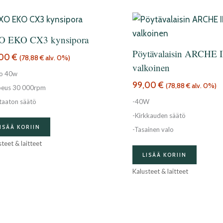
O EKO CX3 kynsipora
Pöytävalaisin ARCHE I
,00
€
(
78,88
€
alv. 0%)
valkoinen
o 40w
99,00
€
(
78,88
€
alv. 0%)
peus 30 000rpm
taaton säätö
-40W
-Kirkkauden säätö
ISÄÄ KORIIN
-Tasainen valo
teet & laitteet
LISÄÄ KORIIN
Kalusteet & laitteet