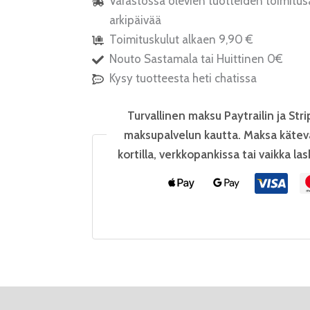
Varastossa olevien tuotteiden toimitus
arkipäivää
Toimituskulut alkaen 9,90 €
Nouto Sastamala tai Huittinen 0€
Kysy tuotteesta heti chatissa
Turvallinen maksu Paytrailin ja Stri
maksupalvelun kautta. Maksa kätev
kortilla, verkkopankissa tai vaikka las