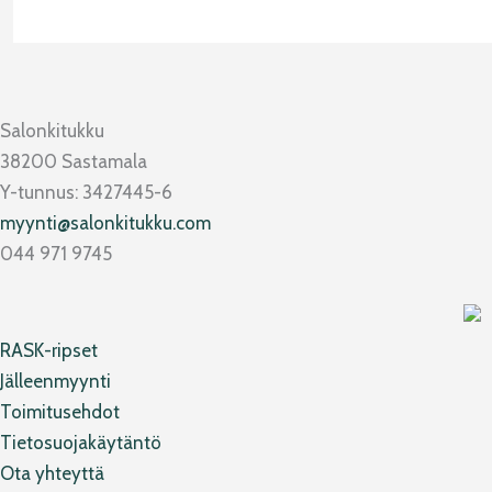
Salonkitukku
38200 Sastamala
Y-tunnus: 3427445-6
myynti@salonkitukku.com
044 971 9745
RASK-ripset
Jälleenmyynti
Toimitusehdot
Tietosuojakäytäntö
Ota yhteyttä