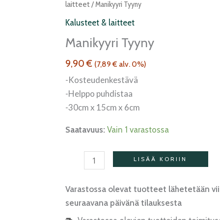
tyyny
laitteet
/ Manikyyri Tyyny
määrä
Kalusteet & laitteet
Manikyyri Tyyny
9,90
€
(
7,89
€
alv. 0%)
-Kosteudenkestävä
-Helppo puhdistaa
-30cm x 15cm x 6cm
Saatavuus:
Vain 1 varastossa
LISÄÄ KORIIN
Varastossa olevat tuotteet lähetetään vi
seuraavana päivänä tilauksesta