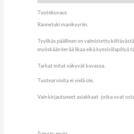
Tuotekuvaus
Rannetuki manikyyriin.
Tyylikäs
päällinen on valmistettu
kiiltäväst
myöskään kerää likaa eikä
kynsiviilapölyä t
Tarkat mitat näkyvät kuvassa.
Tuotearvioita ei vielä ole.
Vain kirjautuneet asiakkaat -jotka ovat ost
Tutustu myös