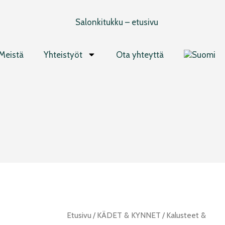
Meistä
Yhteistyöt
Ota yhteyttä
Manikyyri
Etusivu
/
KÄDET & KYNNET
/
Kalusteet &