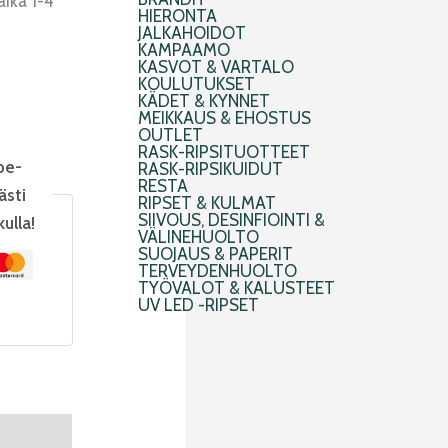
aika 1-4
HIERONTA
JALKAHOIDOT
KAMPAAMO
KASVOT & VARTALO
KOULUTUKSET
KÄDET & KYNNET
MEIKKAUS & EHOSTUS
OUTLET
RASK-RIPSITUOTTEET
pe-
RASK-RIPSIKUIDUT
RESTA
ästi
RIPSET & KULMAT
SIIVOUS, DESINFIOINTI &
kulla!
VÄLINEHUOLTO
SUOJAUS & PAPERIT
TERVEYDENHUOLTO
TYÖVALOT & KALUSTEET
UV LED -RIPSET