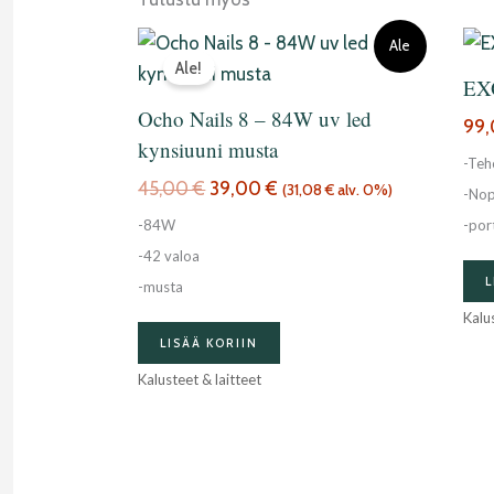
Alkuperäinen
Nykyinen
Ale
hinta
hinta
Ale!
EX
oli:
on:
45,00 €.
39,00 €.
Ocho Nails 8 – 84W uv led
99
kynsiuuni musta
-Teh
45,00
€
39,00
€
(
31,08
€
alv. 0%)
-No
-84W
-por
-42 valoa
L
-musta
Kalus
LISÄÄ KORIIN
Kalusteet & laitteet