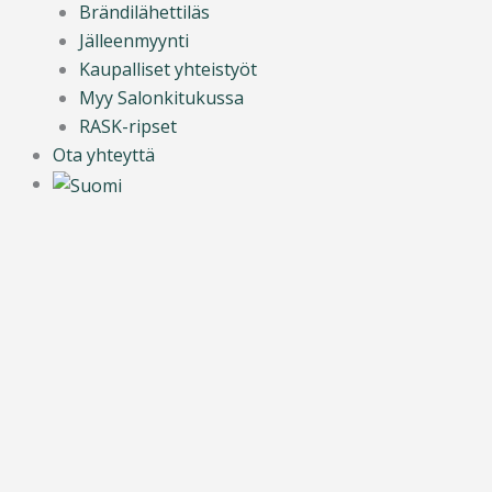
Brändilähettiläs
Jälleenmyynti
Kaupalliset yhteistyöt
Myy Salonkitukussa
RASK-ripset
Ota yhteyttä