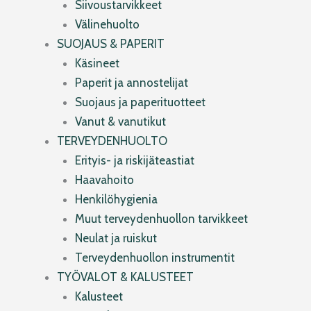
Siivoustarvikkeet
Välinehuolto
SUOJAUS & PAPERIT
Käsineet
Paperit ja annostelijat
Suojaus ja paperituotteet
Vanut & vanutikut
TERVEYDENHUOLTO
Erityis- ja riskijäteastiat
Haavahoito
Henkilöhygienia
Muut terveydenhuollon tarvikkeet
Neulat ja ruiskut
Terveydenhuollon instrumentit
TYÖVALOT & KALUSTEET
Kalusteet