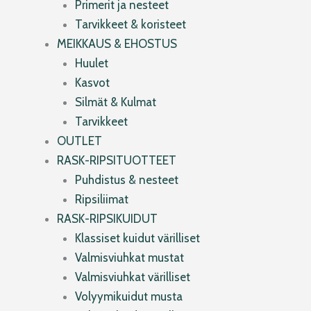
Primerit ja nesteet
Tarvikkeet & koristeet
MEIKKAUS & EHOSTUS
Huulet
Kasvot
Silmät & Kulmat
Tarvikkeet
OUTLET
RASK-RIPSITUOTTEET
Puhdistus & nesteet
Ripsiliimat
RASK-RIPSIKUIDUT
Klassiset kuidut värilliset
Valmisviuhkat mustat
Valmisviuhkat värilliset
Volyymikuidut musta