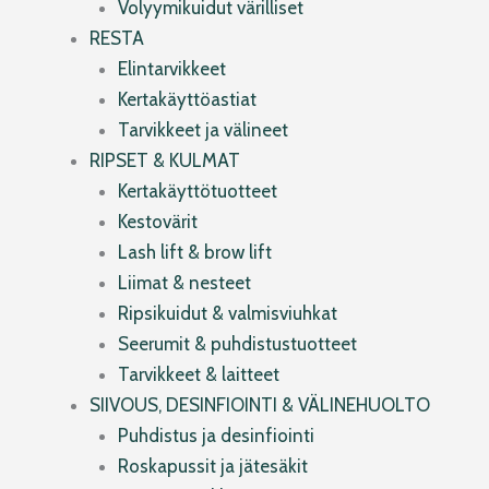
Volyymikuidut värilliset
RESTA
Elintarvikkeet
Kertakäyttöastiat
Tarvikkeet ja välineet
RIPSET & KULMAT
Kertakäyttötuotteet
Kestovärit
Lash lift & brow lift
Liimat & nesteet
Ripsikuidut & valmisviuhkat
Seerumit & puhdistustuotteet
Tarvikkeet & laitteet
SIIVOUS, DESINFIOINTI & VÄLINEHUOLTO
Puhdistus ja desinfiointi
Roskapussit ja jätesäkit