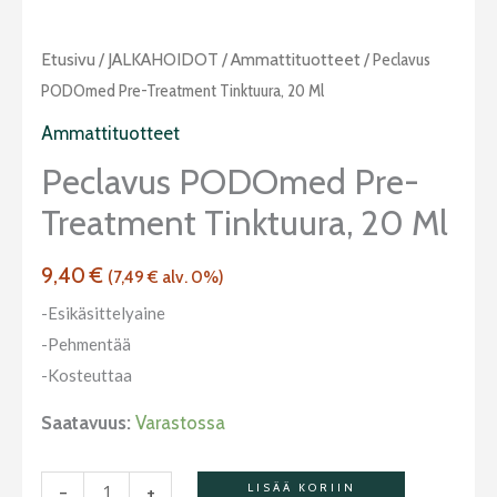
Peclavus
Etusivu
/
JALKAHOIDOT
/
Ammattituotteet
/ Peclavus
PODOmed
PODOmed Pre-Treatment Tinktuura, 20 Ml
pre-
Ammattituotteet
treatment
Peclavus PODOmed Pre-
tinktuura,
Treatment Tinktuura, 20 Ml
20
ml
9,40
€
määrä
(
7,49
€
alv. 0%)
-Esikäsittelyaine
-Pehmentää
-Kosteuttaa
Saatavuus:
Varastossa
-
+
LISÄÄ KORIIN