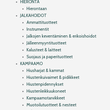
HIERONTA
Hierontaan
JALKAHOIDOT
Ammattituotteet
Instrumentit
Jalkojen keventäminen & erikoishoidot
Jälleenmyyntituotteet
Kalusteet & laitteet
Suojaus ja paperituotteet
KAMPAAMO
Hiusharjat & kammat
Hiustenkuivaimet & pidikkeet
Hiustenpidennykset
Hiustenleikkuukoneet
Kampaamotarvikkeet
Muotoilutuotteet & nesteet