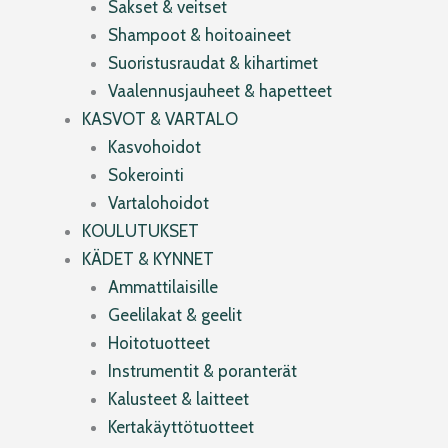
Sakset & veitset
Shampoot & hoitoaineet
Suoristusraudat & kihartimet
Vaalennusjauheet & hapetteet
KASVOT & VARTALO
Kasvohoidot
Sokerointi
Vartalohoidot
KOULUTUKSET
KÄDET & KYNNET
Ammattilaisille
Geelilakat & geelit
Hoitotuotteet
Instrumentit & poranterät
Kalusteet & laitteet
Kertakäyttötuotteet