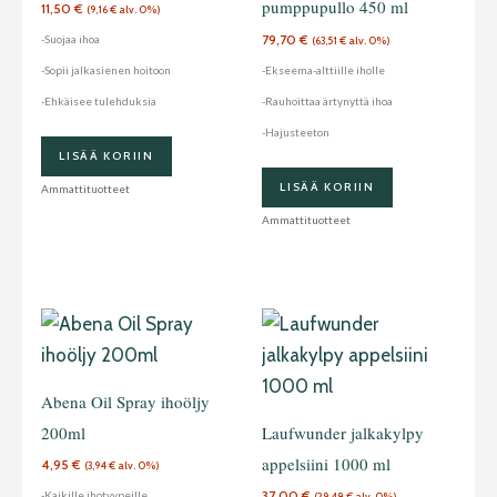
pumppupullo 450 ml
11,50
€
(
9,16
€
alv. 0%)
79,70
€
-Suojaa ihoa
(
63,51
€
alv. 0%)
-Sopii jalkasienen hoitoon
-Ekseema-alttiille iholle
-Ehkäisee tulehduksia
-Rauhoittaa ärtynyttä ihoa
-Hajusteeton
LISÄÄ KORIIN
LISÄÄ KORIIN
Ammattituotteet
Ammattituotteet
Abena Oil Spray ihoöljy
200ml
Laufwunder jalkakylpy
appelsiini 1000 ml
4,95
€
(
3,94
€
alv. 0%)
37,00
€
-Kaikille ihotyypeille
(
29,48
€
alv. 0%)