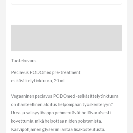
Tuotekuvaus
Arviot (0)
Tuotekuvaus
Peclavus PODOmed pre-treatment
esikäsittelytinktuura, 20 ml,
Vegaaninen peclavus PODOmed -esikäsittelytinktuura
on ihanteellinen aloitus helpompaan työskentelyyn.*
Urea ja salisyylihappo pehmentävät hellävaraisesti
kovettumia, mikä helpottaa niiden poistamista.
Kasvipohjainen glyseriini antaa lisäkosteutusta.