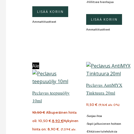
-Hillitsee hienhajua
LISÄÄ KORIIN
LISÄÄ KORIIN
Ammattituotteet
Ammattituotteet
Ale
Peclavus AntiMYX
Peclavus teepuuöljy
Tinktuura 20ml
10ml
11,50
€
(
9,16
€
alv. 0%)
10,50
€
Alkuperäinen hinta
-Suojaa ihoa
oli: 10,50 €.
8,90
€
Nykyinen
-Sopii jalkasienen hoitoon
hinta on: 8,90 €.
(
7,09
€
alv.
-Ehkäisee tulehduksia