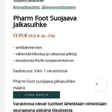
Suojaava Jalkasuihke
,
Ammattituotteet
Jälleenmyyntituotteet
Pharm Foot Suojaava
Jalkasuihke
13,95
€
(
11,12
€
alv. 0%)
– antibakteerinen
– vähentää hikoilua ja raikastaa jalkoja
– muodostaa iholle suojaavan kalvon
Saatavuus:
Vain 1 varastossa
Pharm Foot suojaava jalkasuihke
määrä
LISÄÄ KORIIN
Varastossa olevat tuotteet lähetetään viimeistään
seuraavana päivänä tilauksesta