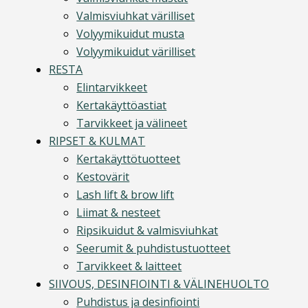
Valmisviuhkat värilliset
Volyymikuidut musta
Volyymikuidut värilliset
RESTA
Elintarvikkeet
Kertakäyttöastiat
Tarvikkeet ja välineet
RIPSET & KULMAT
Kertakäyttötuotteet
Kestovärit
Lash lift & brow lift
Liimat & nesteet
Ripsikuidut & valmisviuhkat
Seerumit & puhdistustuotteet
Tarvikkeet & laitteet
SIIVOUS, DESINFIOINTI & VÄLINEHUOLTO
Puhdistus ja desinfiointi