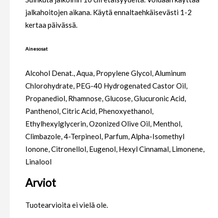
jalkahoitojen aikana. Käytä ennaltaehkäisevästi 1-2
kertaa päivässä.
Ainesosat
Alcohol Denat., Aqua, Propylene Glycol, Aluminum
Chlorohydrate, PEG-40 Hydrogenated Castor Oil,
Propanediol, Rhamnose, Glucose, Glucuronic Acid,
Panthenol, Citric Acid, Phenoxyethanol,
Ethylhexylglycerin, Ozonized Olive Oil, Menthol,
Climbazole, 4-Terpineol, Parfum, Alpha-Isomethyl
Ionone, Citronellol, Eugenol, Hexyl Cinnamal, Limonene,
Linalool
Arviot
Tuotearvioita ei vielä ole.