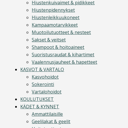
Hiustenkuivaimet & pidikkeet
Hiustenpidennykset
Hiustenleikkuukoneet
Kampaamotarvikkeet
Muotoilutuotteet & nesteet
Sakset & veitset
Shampoot & hoitoaineet
Suoristusraudat & kihartimet
Vaalennusjauheet & hapetteet
KASVOT & VARTALO
Kasvohoidot
Sokerointi
Vartalohoidot
KOULUTUKSET
KÄDET & KYNNET
Ammattilaisille
Geelilakat & geelit