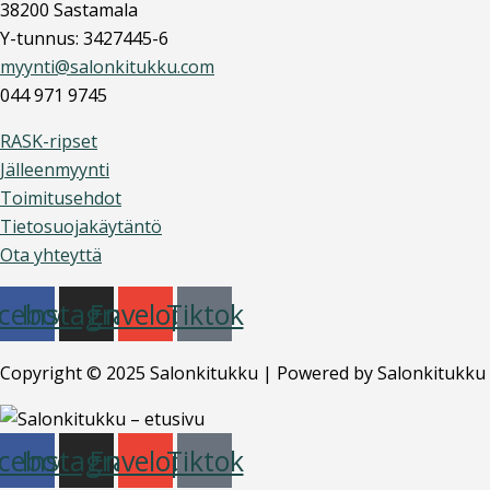
38200 Sastamala
Y-tunnus: 3427445-6
myynti@salonkitukku.com
044 971 9745
RASK-ripset
Jälleenmyynti
Toimitusehdot
Tietosuojakäytäntö
Ota yhteyttä
cebook
Instagram
Envelope
Tiktok
Copyright © 2025 Salonkitukku | Powered by Salonkitukku
cebook
Instagram
Envelope
Tiktok