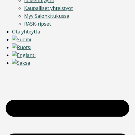
Jälleenmyynti
Kaupalliset yhteistyöt
Myy Salonkitukussa
RASK-ripset
Ota yhteyttä