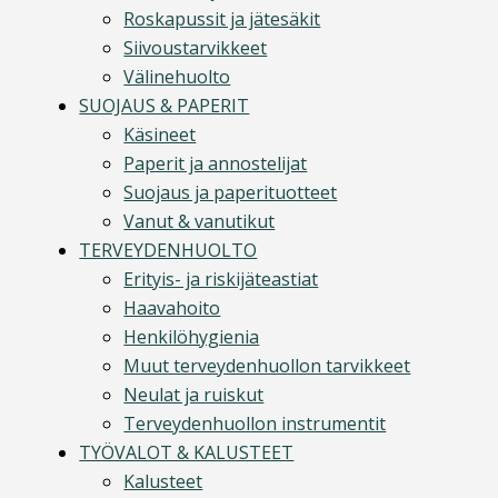
Roskapussit ja jätesäkit
Siivoustarvikkeet
Välinehuolto
SUOJAUS & PAPERIT
Käsineet
Paperit ja annostelijat
Suojaus ja paperituotteet
Vanut & vanutikut
TERVEYDENHUOLTO
Erityis- ja riskijäteastiat
Haavahoito
Henkilöhygienia
Muut terveydenhuollon tarvikkeet
Neulat ja ruiskut
Terveydenhuollon instrumentit
TYÖVALOT & KALUSTEET
Kalusteet