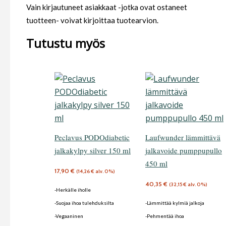
Vain kirjautuneet asiakkaat -jotka ovat ostaneet
tuotteen- voivat kirjoittaa tuotearvion.
Tutustu myös
Peclavus PODOdiabetic
Laufwunder lämmittävä
jalkakylpy silver 150 ml
jalkavoide pumppupullo
450 ml
17,90
€
(
14,26
€
alv. 0%)
40,35
€
(
32,15
€
alv. 0%)
-Herkälle iholle
-Suojaa ihoa tulehduksilta
-Lämmittää kylmiä jalkoja
-Vegaaninen
-Pehmentää ihoa