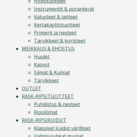
Hoitotuotteet
Instrumentit & poranterät
Kalusteet & laitteet
Kertakäyttötuotteet
Primerit ja nesteet
Tarvikkeet & koristeet
MEIKKAUS & EHOSTUS
Huulet
Kasvot
Silmät & Kulmat
Tarvikkeet
OUTLET
RASK-RIPSITUOTTEET
Puhdistus & nesteet
Ripsiliimat
RASK-RIPSIKUIDUT
Klassiset kuidut värilliset
Valmisviuhkat mustat