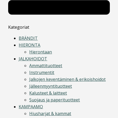
Kategoriat
BRÄNDIT
HIERONTA
Hierontaan
JALKAHOIDOT
Ammattituotteet
Instrumentit
Jalkojen keventäminen & erikoishoidot
Jälleenmyyntituotteet
Kalusteet & laitteet
Suojaus ja paperituotteet
KAMPAAMO
Hiusharjat & kammat