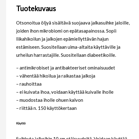
Tuotekuvaus
Otsonoitua öljyä sisältävä suojaava jalkasuihke jaloille,
joiden ihon mikrobiomi on epätasapainossa. Sopii
liikahikoilun ja jalkojen epämiellyttävän hajun
estämiseen. Suositellaan uima-altaita käyttäville ja
urheilun harrastajille. Suositellaan diabeetikoille.
– antimikrobiset ja antibakteeriset ominaisuudet
– vähentää hikoilua ja raikastaa jalkoja
– rauhoittaa
– ei kuivata ihoa, voidaan käyttää kuivalle iholle
– muodostaa iholle ohuen kalvon
– riittää n. 150 käyttökertaan
Käyttö
Suihkuta jalkoihin 10 cm etäisyydeltä. Voidaan käyttää