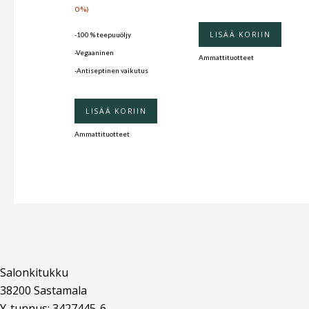
0%)
LISÄÄ KORIIN
-100 % teepuuöljy
-Vegaaninen
Ammattituotteet
-Antiseptinen vaikutus
LISÄÄ KORIIN
Ammattituotteet
Salonkitukku
38200 Sastamala
Y-tunnus: 3427445-6