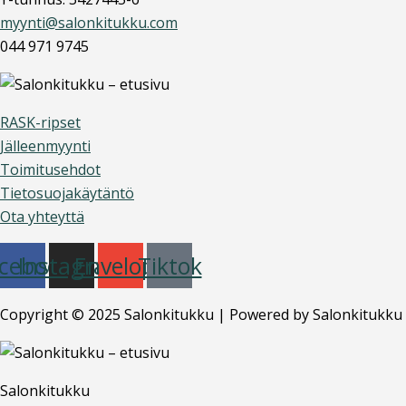
myynti@salonkitukku.com
044 971 9745
RASK-ripset
Jälleenmyynti
Toimitusehdot
Tietosuojakäytäntö
Ota yhteyttä
cebook
Instagram
Envelope
Tiktok
Copyright © 2025 Salonkitukku | Powered by Salonkitukku
Salonkitukku