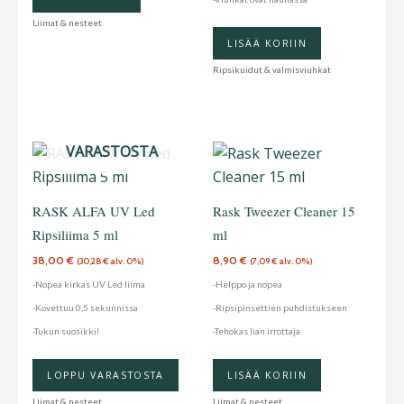
sivulla.
Liimat & nesteet
LISÄÄ KORIIN
Ripsikuidut & valmisviuhkat
LOPPU
VARASTOSTA
RASK ALFA UV Led
Rask Tweezer Cleaner 15
Ripsiliima 5 ml
ml
38,00
€
8,90
€
(
30,28
€
alv. 0%)
(
7,09
€
alv. 0%)
-Nopea kirkas UV Led liima
-Helppo ja nopea
-Kovettuu 0,5 sekunnissa
-Ripsipinsettien puhdistukseen
-Tukun suosikki!
-Tehokas lian irrottaja
LOPPU VARASTOSTA
LISÄÄ KORIIN
Liimat & nesteet
Liimat & nesteet