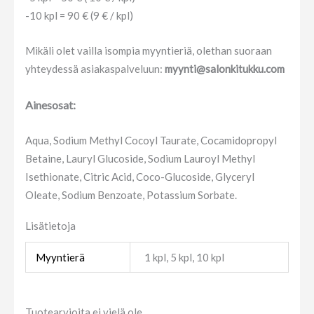
-10 kpl = 90 € (9 € / kpl)
Mikäli olet vailla isompia myyntieriä, olethan suoraan
yhteydessä asiakaspalveluun:
myynti@salonkitukku.com
Ainesosat:
Aqua, Sodium Methyl Cocoyl Taurate, Cocamidopropyl
Betaine, Lauryl Glucoside, Sodium Lauroyl Methyl
Isethionate, Citric Acid, Coco-Glucoside, Glyceryl
Oleate, Sodium Benzoate, Potassium Sorbate.
Lisätietoja
Myyntierä
1 kpl, 5 kpl, 10 kpl
Tuotearvioita ei vielä ole.