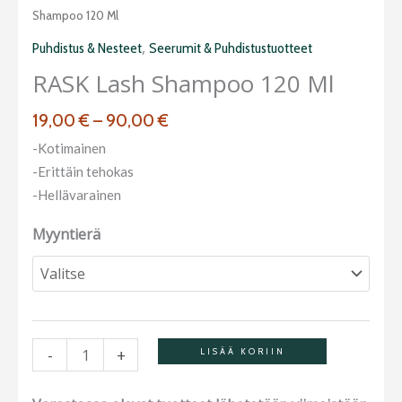
19,00 €
Lash
Shampoo 120 Ml
-
shampoo
,
Puhdistus & Nesteet
Seerumit & Puhdistustuotteet
90,00 €
120
RASK Lash Shampoo 120 Ml
ml
määrä
19,00
€
–
90,00
€
-Kotimainen
-Erittäin tehokas
-Hellävarainen
Myyntierä
-
+
LISÄÄ KORIIN