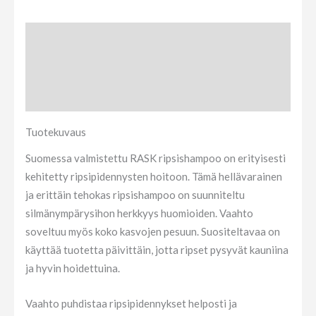
Tuotekuvaus
Lisätietoja
Arviot (0)
Tuotekuvaus
Suomessa valmistettu RASK ripsishampoo on erityisesti
kehitetty ripsipidennysten hoitoon. Tämä hellävarainen
ja erittäin tehokas ripsishampoo on suunniteltu
silmänympärysihon herkkyys huomioiden. Vaahto
soveltuu myös koko kasvojen pesuun. Suositeltavaa on
käyttää tuotetta päivittäin, jotta ripset pysyvät kauniina
ja hyvin hoidettuina.
Vaahto puhdistaa ripsipidennykset helposti ja