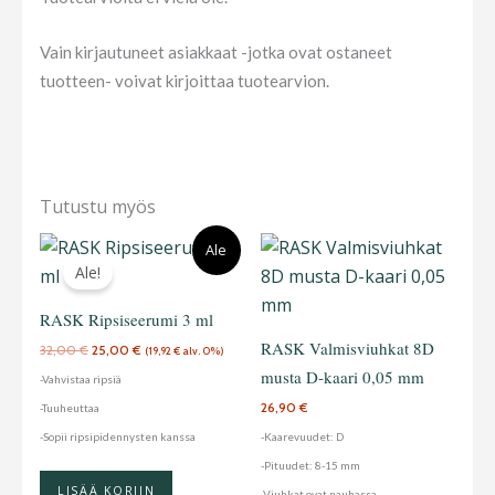
Vain kirjautuneet asiakkaat -jotka ovat ostaneet
tuotteen- voivat kirjoittaa tuotearvion.
Tutustu myös
Alkuperäinen
Nykyinen
Tällä
Ale
hinta
hinta
Ale!
tuotteella
oli:
on:
32,00 €.
25,00 €.
on
RASK Ripsiseerumi 3 ml
useampi
RASK Valmisviuhkat 8D
32,00
€
25,00
€
(
19,92
€
alv. 0%)
muunnelma
musta D-kaari 0,05 mm
-Vahvistaa ripsiä
Voit
26,90
€
-Tuuheuttaa
tehdä
-Sopii ripsipidennysten kanssa
-Kaarevuudet: D
valinnat
-Pituudet: 8-15 mm
tuotteen
LISÄÄ KORIIN
-Viuhkat ovat nauhassa