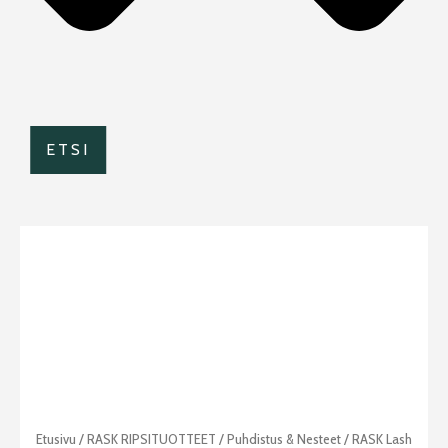
ETSI
Hintaluokka:
RASK
Etusivu
/
RASK RIPSITUOTTEET
/
Puhdistus & Nesteet
/ RASK Lash