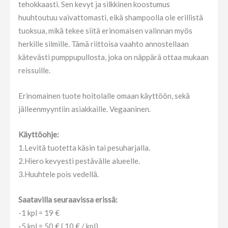
tehokkaasti. Sen kevyt ja silkkinen koostumus
huuhtoutuu vaivattomasti, eikä shampoolla ole erillistä
tuoksua, mikä tekee siitä erinomaisen valinnan myös
herkille silmille. Tämä riittoisa vaahto annostellaan
kätevästi pumppupullosta, joka on näppärä ottaa mukaan
reissuille.
Erinomainen tuote hoitolalle omaan käyttöön, sekä
jälleenmyyntiin asiakkaille. Vegaaninen.
Käyttöohje:
1.Levitä tuotetta käsin tai pesuharjalla.
2.Hiero kevyesti pestävälle alueelle.
3.Huuhtele pois vedellä.
Saatavilla seuraavissa erissä:
-1 kpl = 19 €
-5 kpl = 50 € ( 10 € / kpl)