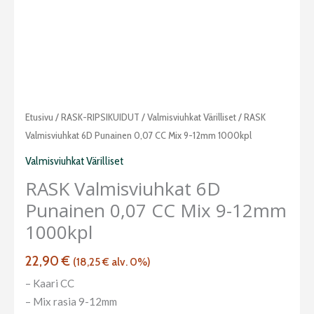
RASK
Etusivu
/
RASK-RIPSIKUIDUT
/
Valmisviuhkat Värilliset
/ RASK
Valmisviuhkat
Valmisviuhkat 6D Punainen 0,07 CC Mix 9-12mm 1000kpl
6D
Valmisviuhkat Värilliset
punainen
RASK Valmisviuhkat 6D
0,07
Punainen 0,07 CC Mix 9-12mm
CC
Mix
1000kpl
9-
22,90
€
12mm
(
18,25
€
alv. 0%)
1000kpl
– Kaari CC
määrä
– Mix rasia 9-12mm