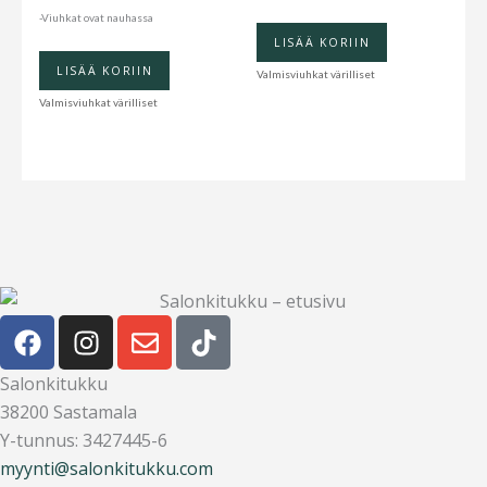
-Viuhkat ovat nauhassa
LISÄÄ KORIIN
LISÄÄ KORIIN
Valmisviuhkat värilliset
Valmisviuhkat värilliset
F
I
E
T
a
n
n
i
c
s
v
k
Salonkitukku
e
t
e
t
38200 Sastamala
b
a
l
o
Y-tunnus: 3427445-6
o
g
o
k
myynti@salonkitukku.com