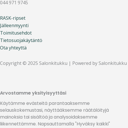
o
r
p
044 971 9745
k
a
e
m
RASK-ripset
Jälleenmyynti
Toimitusehdot
Tietosuojakäytäntö
Ota yhteyttä
Copyright © 2025 Salonkitukku | Powered by Salonkitukku
Arvostamme yksityisyyttäsi
Käytämme evästeitä parantaaksemme
selauskokemustasi, näyttääksemme räätälöityjä
mainoksia tai sisältöä ja analysoidaksemme
liikennettämme. Napsauttamalla "Hyväksy kaikki"