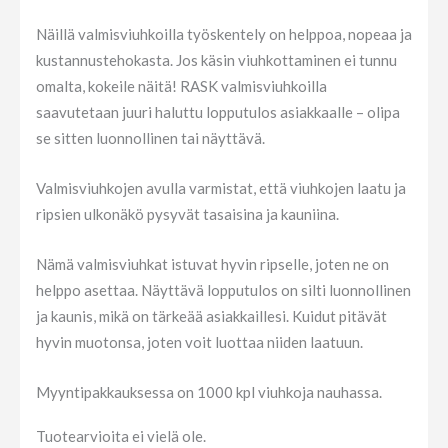
Näillä valmisviuhkoilla työskentely on helppoa, nopeaa ja
kustannustehokasta. Jos käsin viuhkottaminen ei tunnu
omalta, kokeile näitä! RASK valmisviuhkoilla
saavutetaan juuri haluttu lopputulos asiakkaalle – olipa
se sitten luonnollinen tai näyttävä.
Valmisviuhkojen avulla varmistat, että viuhkojen laatu ja
ripsien ulkonäkö pysyvät tasaisina ja kauniina.
Nämä valmisviuhkat istuvat hyvin ripselle, joten ne on
helppo asettaa. Näyttävä lopputulos on silti luonnollinen
ja kaunis, mikä on tärkeää asiakkaillesi. Kuidut pitävät
hyvin muotonsa, joten voit luottaa niiden laatuun.
Myyntipakkauksessa on 1000 kpl viuhkoja nauhassa.
Tuotearvioita ei vielä ole.