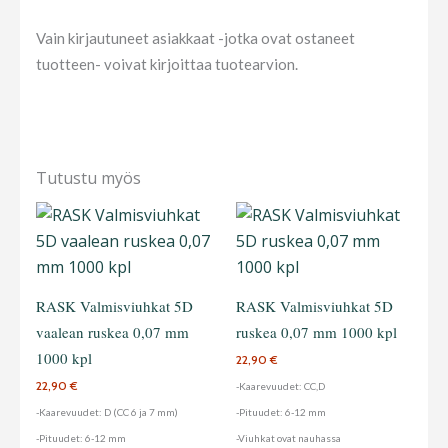
Vain kirjautuneet asiakkaat -jotka ovat ostaneet
tuotteen- voivat kirjoittaa tuotearvion.
Tutustu myös
Tällä
Tällä
tuotteella
tuotteella
on
on
useampi
useampi
RASK Valmisviuhkat 5D
RASK Valmisviuhkat 5D
muunnelma.
muunnelma
vaalean ruskea 0,07 mm
ruskea 0,07 mm 1000 kpl
Voit
Voit
1000 kpl
22,90
€
tehdä
tehdä
22,90
€
-Kaarevuudet: CC,D
valinnat
valinnat
-Kaarevuudet: D (CC 6 ja 7 mm)
-Pituudet: 6-12 mm
tuotteen
tuotteen
-Pituudet: 6-12 mm
-Viuhkat ovat nauhassa
sivulla.
sivulla.