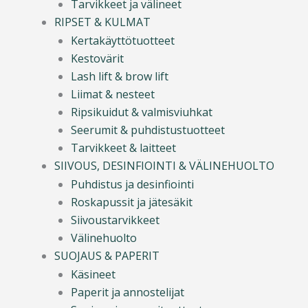
Tarvikkeet ja välineet
RIPSET & KULMAT
Kertakäyttötuotteet
Kestovärit
Lash lift & brow lift
Liimat & nesteet
Ripsikuidut & valmisviuhkat
Seerumit & puhdistustuotteet
Tarvikkeet & laitteet
SIIVOUS, DESINFIOINTI & VÄLINEHUOLTO
Puhdistus ja desinfiointi
Roskapussit ja jätesäkit
Siivoustarvikkeet
Välinehuolto
SUOJAUS & PAPERIT
Käsineet
Paperit ja annostelijat