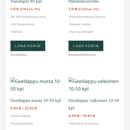
Vanulaput 80 kpl
Puhdistussivellin
1,15
€
2,51
€
(
0,92
€
alv. 0%)
(
2,00
€
alv. 0%)
-80-100 kpl pakkauksessa
-Ripsipidennyksien pesuun
-100 % puuvillasta
-Pehmeä sivellin
-Pehmeä
-Hyvä myyntituote
LISÄÄ KORIIN
LISÄÄ KORIIN
Kasvohoidot
Kertakäyttötuotteet
Hintaluokka:
Hintaluokka:
Tällä
Tällä
5,90 €
4,90 €
tuotteella
tuotteella
-
-
22,50 €
19,90 €
on
on
Geelilappu musta 10-50 kpl
Geelilappu valkoinen 10-50
useampi
useampi
kpl
5,90
€
–
22,50
€
muunnelma.
muunnelma
4,90
€
–
19,90
€
-Hyvä muotoilu
Voit
Voit
-Pysyy paikallaan
-Pehmeä ja mukautuva
tehdä
tehdä