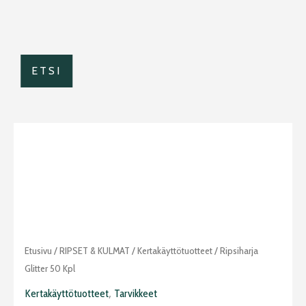
ETSI
Ripsiharja
Etusivu
/
RIPSET & KULMAT
/
Kertakäyttötuotteet
/ Ripsiharja
glitter
Glitter 50 Kpl
50
,
Kertakäyttötuotteet
Tarvikkeet
kpl