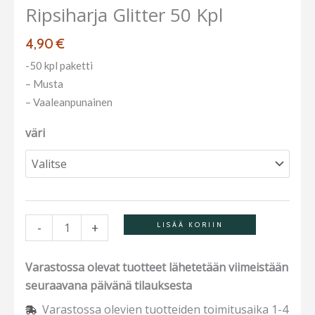
Ripsiharja Glitter 50 Kpl
määrä
4,90
€
-50 kpl paketti
– Musta
– Vaaleanpunainen
väri
-
+
LISÄÄ KORIIN
Varastossa olevat tuotteet lähetetään viimeistään
seuraavana päivänä tilauksesta
Varastossa olevien tuotteiden toimitusaika 1-4