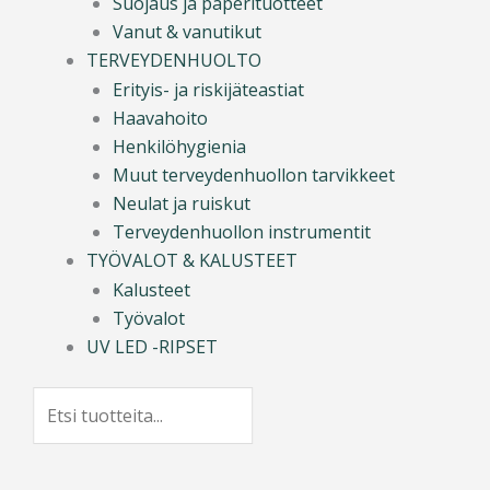
Suojaus ja paperituotteet
Vanut & vanutikut
TERVEYDENHUOLTO
Erityis- ja riskijäteastiat
Haavahoito
Henkilöhygienia
Muut terveydenhuollon tarvikkeet
Neulat ja ruiskut
Terveydenhuollon instrumentit
TYÖVALOT & KALUSTEET
Kalusteet
Työvalot
UV LED -RIPSET
Search