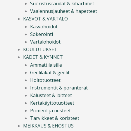
Suoristusraudat & kihartimet
Vaalennusjauheet & hapetteet
KASVOT & VARTALO
Kasvohoidot
Sokerointi
Vartalohoidot
KOULUTUKSET
KÄDET & KYNNET
Ammattilaisille
Geelilakat & geelit
Hoitotuotteet
Instrumentit & poranterät
Kalusteet & laitteet
Kertakäyttötuotteet
Primerit ja nesteet
Tarvikkeet & koristeet
MEIKKAUS & EHOSTUS