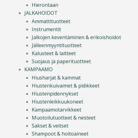
Hierontaan
JALKAHOIDOT
Ammattituotteet
Instrumentit
Jalkojen keventäminen & erikoishoidot
Jälleenmyyntituotteet
Kalusteet & laitteet
Suojaus ja paperituotteet
KAMPAAMO
Hiusharjat & kammat
Hiustenkuivaimet & pidikkeet
Hiustenpidennykset
Hiustenleikkuukoneet
Kampaamotarvikkeet
Muotoilutuotteet & nesteet
Sakset & veitset
Shampoot & hoitoaineet