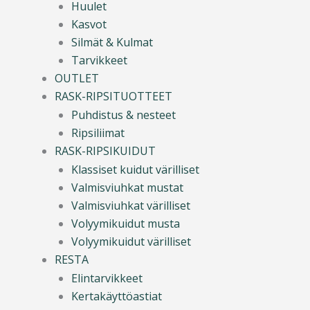
Huulet
Kasvot
Silmät & Kulmat
Tarvikkeet
OUTLET
RASK-RIPSITUOTTEET
Puhdistus & nesteet
Ripsiliimat
RASK-RIPSIKUIDUT
Klassiset kuidut värilliset
Valmisviuhkat mustat
Valmisviuhkat värilliset
Volyymikuidut musta
Volyymikuidut värilliset
RESTA
Elintarvikkeet
Kertakäyttöastiat