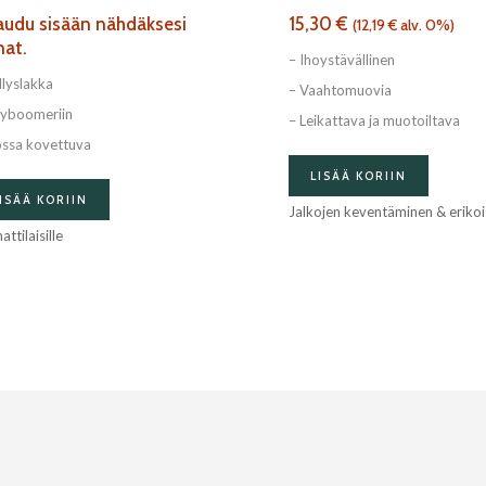
jaudu sisään nähdäksesi
15,30
€
(
12,19
€
alv. 0%)
nat.
– Ihoystävällinen
llyslakka
– Vaahtomuovia
yboomeriin
– Leikattava ja muotoiltava
ossa kovettuva
LISÄÄ KORIIN
ISÄÄ KORIIN
Jalkojen keventäminen & eriko
ttilaisille