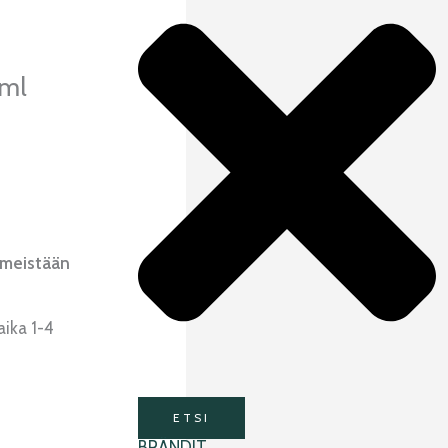
2ml
imeistään
aika 1-4
ETSI
BRÄNDIT