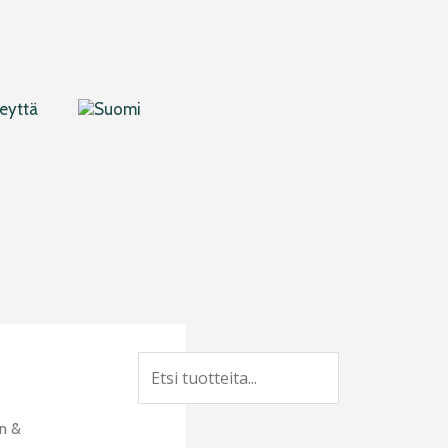
eyttä
Search
n &