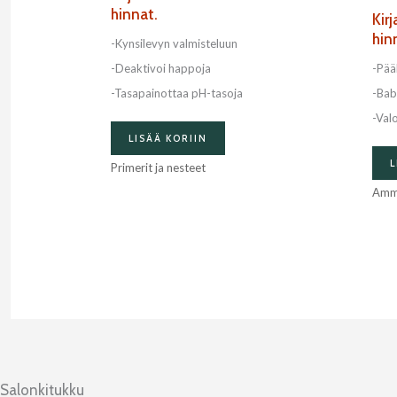
hinnat.
Kir
hin
-Kynsilevyn valmisteluun
-Deaktivoi happoja
-Pää
-Tasapainottaa pH-tasoja
-Bab
-Val
LISÄÄ KORIIN
L
Primerit ja nesteet
Amma
Salonkitukku