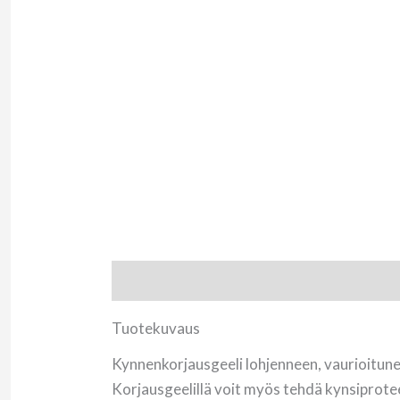
Tuotekuvaus
Arviot (0)
Tuotekuvaus
Kynnenkorjausgeeli lohjenneen, vaurioitun
Korjausgeelillä voit myös tehdä kynsiprote