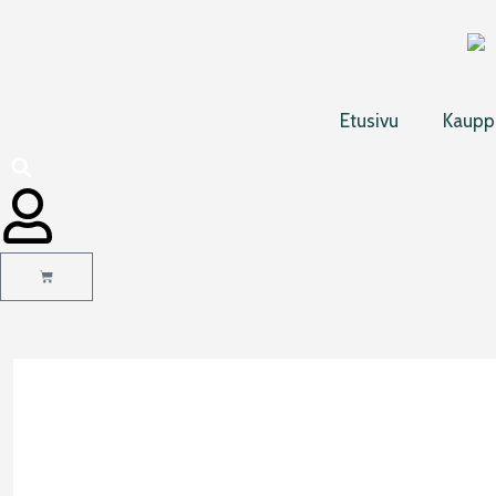
Siirry
sisältöön
Etusivu
Kaupp
Cart