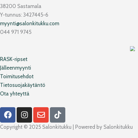
38200 Sastamala
Y-tunnus: 3427445-6
myynti@salonkitukku.com
044 971 9745
RASK-ripset
Jälleenmyynti
Toimitusehdot
Tietosuojakäytäntö
Ota yhteyttä
F
I
E
T
a
n
n
i
c
s
v
k
Copyright © 2025 Salonkitukku | Powered by Salonkitukku
e
t
e
t