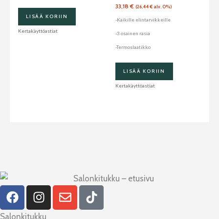
33,18
€
(
26,44
€
alv. 0%)
LISÄÄ KORIIN
-Kaikille elintarvikkeille
Kertakäyttöastiat
-3 osainen rasia
-Termoslaatikko
LISÄÄ KORIIN
Kertakäyttöastiat
F
I
E
T
a
n
n
i
c
s
v
k
Salonkitukku