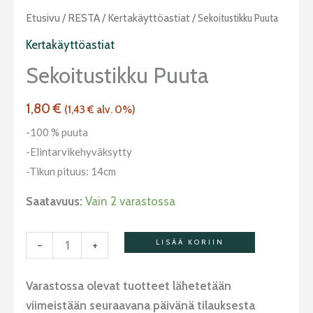
Sekoitustikku
Etusivu
/
RESTA
/
Kertakäyttöastiat
/ Sekoitustikku Puuta
puuta
Kertakäyttöastiat
määrä
Sekoitustikku Puuta
1,80
€
(
1,43
€
alv. 0%)
-100 % puuta
-Elintarvikehyväksytty
-Tikun pituus: 14cm
Saatavuus:
Vain 2 varastossa
-
+
LISÄÄ KORIIN
Varastossa olevat tuotteet lähetetään
viimeistään seuraavana päivänä tilauksesta