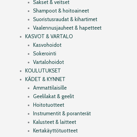
Sakset & veitset
Shampoot & hoitoaineet
Suoristusraudat & kihartimet
Vaalennusjauheet & hapetteet
KASVOT & VARTALO
Kasvohoidot
Sokerointi
Vartalohoidot
KOULUTUKSET
KÄDET & KYNNET
Ammattilaisille
Geelilakat & geelit
Hoitotuotteet
Instrumentit & poranterät
Kalusteet & laitteet
Kertakäyttötuotteet