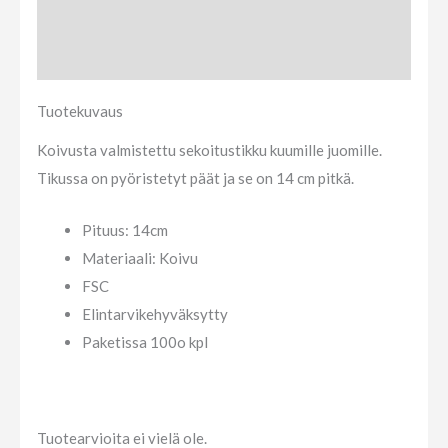
Tuotekuvaus
Arviot (0)
Tuotekuvaus
Koivusta valmistettu sekoitustikku kuumille juomille.
Tikussa on pyöristetyt päät ja se on 14 cm pitkä.
Pituus: 14cm
Materiaali: Koivu
FSC
Elintarvikehyväksytty
Paketissa 100o kpl
Tuotearvioita ei vielä ole.