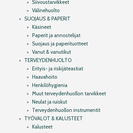
Siivoustarvikkeet
Välinehuolto
SUOJAUS & PAPERIT
Käsineet
Paperit ja annostelijat
Suojaus ja paperituotteet
Vanut & vanutikut
TERVEYDENHUOLTO
Erityis- ja riskijäteastiat
Haavahoito
Henkilöhygienia
Muut terveydenhuollon tarvikkeet
Neulat ja ruiskut
Terveydenhuollon instrumentit
TYÖVALOT & KALUSTEET
Kalusteet