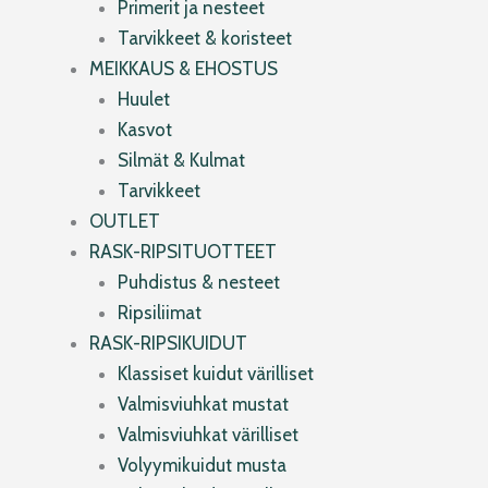
Primerit ja nesteet
Tarvikkeet & koristeet
MEIKKAUS & EHOSTUS
Huulet
Kasvot
Silmät & Kulmat
Tarvikkeet
OUTLET
RASK-RIPSITUOTTEET
Puhdistus & nesteet
Ripsiliimat
RASK-RIPSIKUIDUT
Klassiset kuidut värilliset
Valmisviuhkat mustat
Valmisviuhkat värilliset
Volyymikuidut musta