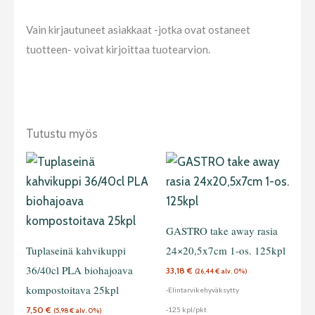
Vain kirjautuneet asiakkaat -jotka ovat ostaneet
tuotteen- voivat kirjoittaa tuotearvion.
Tutustu myös
GASTRO take away rasia
Tuplaseinä kahvikuppi
24×20,5x7cm 1-os. 125kpl
36/40cl PLA biohajoava
33,18
€
(
26,44
€
alv. 0%)
kompostoitava 25kpl
-Elintarvikehyväksytty
7,50
€
-125 kpl/pkt
(
5,98
€
alv. 0%)