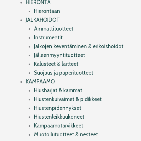
HIERONTA
Hierontaan
JALKAHOIDOT
Ammattituotteet
Instrumentit
Jalkojen keventäminen & erikoishoidot
Jälleenmyyntituotteet
Kalusteet & laitteet
Suojaus ja paperituotteet
KAMPAAMO
Hiusharjat & kammat
Hiustenkuivaimet & pidikkeet
Hiustenpidennykset
Hiustenleikkuukoneet
Kampaamotarvikkeet
Muotoilutuotteet & nesteet