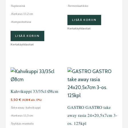
-Tuplaseinä
-Termoslaatikko
-Korkeus 11,2 cm
LISÄÄ KORIIN
-Kompostoituva
Kertakäyttöastiat
LISÄÄ KORIIN
Kertakäyttöastiat
Kahvikuppi 33/35cl Ø8cm
5,50
€
(
4,38
€
alv. 0%)
GASTRO GASTRO take
-Take away -kahvikuppi
away rasia 24×20,5x7cm 3-
-Korkeus 11,5 cm
os. 125kpl
-Tyylikäs muotoilu