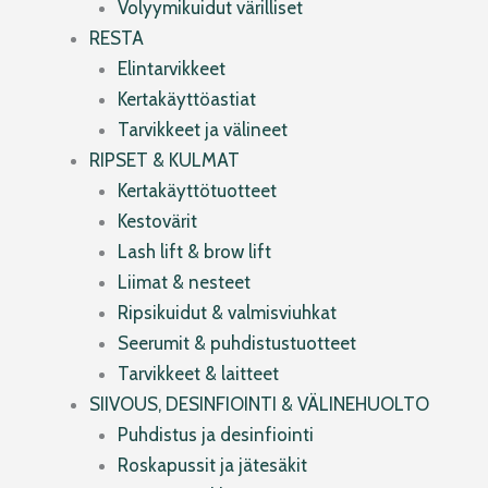
Volyymikuidut värilliset
RESTA
Elintarvikkeet
Kertakäyttöastiat
Tarvikkeet ja välineet
RIPSET & KULMAT
Kertakäyttötuotteet
Kestovärit
Lash lift & brow lift
Liimat & nesteet
Ripsikuidut & valmisviuhkat
Seerumit & puhdistustuotteet
Tarvikkeet & laitteet
SIIVOUS, DESINFIOINTI & VÄLINEHUOLTO
Puhdistus ja desinfiointi
Roskapussit ja jätesäkit