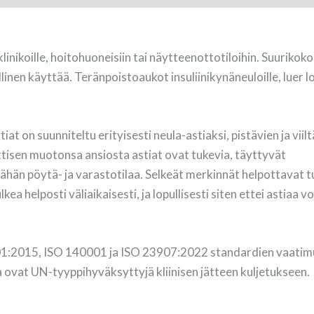
linikoille, hoitohuoneisiin tai näytteenottotiloihin. Suurikok
inen käyttää. Teränpoistoaukot insuliinikynäneuloille, luer lo
t on suunniteltu erityisesti neula-astiaksi, pistävien ja viil
nttisen muotonsa ansiosta astiat ovat tukevia, täyttyvät
ähän pöytä- ja varastotilaa. Selkeät merkinnät helpottavat 
ea helposti väliaikaisesti, ja lopullisesti siten ettei astiaa v
9001:2015, ISO 140001 ja ISO 23907:2022 standardien vaati
 ovat UN-tyyppihyväksyttyjä kliinisen jätteen kuljetukseen.