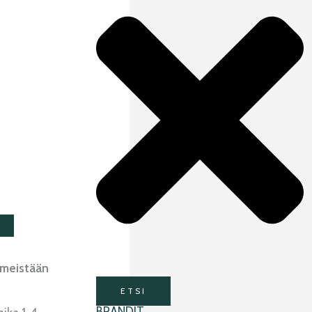
imeistään
ETSI
BRÄNDIT