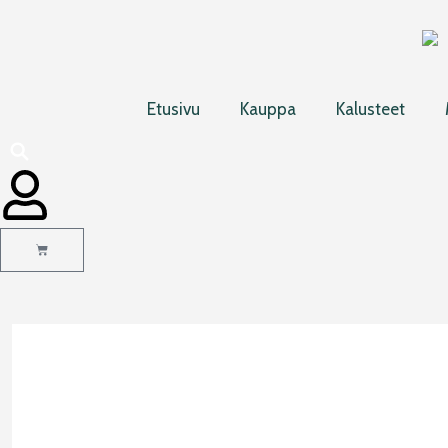
Siirry
sisältöön
Etusivu
Kauppa
Kalusteet
Cart