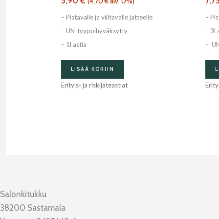
5,90
€
7,7
(
4,70
€
alv. 0%)
– Pistävälle ja viiltävälle jätteelle
– Pis
– UN-tyyppihyväksytty
– 3l 
– 1l astia
– UN
LISÄÄ KORIIN
L
Erityis- ja riskijäteastiat
Erity
Salonkitukku
38200 Sastamala