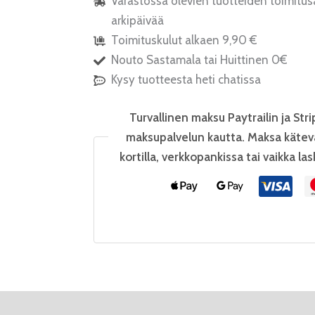
Varastossa olevien tuotteiden toimitus
arkipäivää
Toimituskulut alkaen 9,90 €
Nouto Sastamala tai Huittinen 0€
Kysy tuotteesta heti chatissa
Turvallinen maksu Paytrailin ja Stri
maksupalvelun kautta. Maksa kätev
kortilla, verkkopankissa tai vaikka las