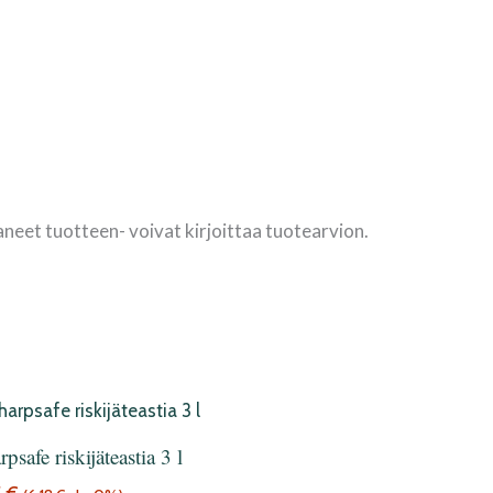
aneet tuotteen- voivat kirjoittaa tuotearvion.
psafe riskijäteastia 3 l