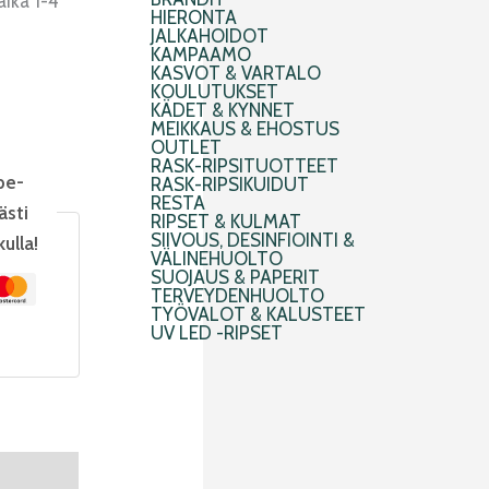
aika 1-4
HIERONTA
JALKAHOIDOT
KAMPAAMO
KASVOT & VARTALO
KOULUTUKSET
KÄDET & KYNNET
MEIKKAUS & EHOSTUS
OUTLET
RASK-RIPSITUOTTEET
pe-
RASK-RIPSIKUIDUT
RESTA
ästi
RIPSET & KULMAT
SIIVOUS, DESINFIOINTI &
kulla!
VÄLINEHUOLTO
SUOJAUS & PAPERIT
TERVEYDENHUOLTO
TYÖVALOT & KALUSTEET
UV LED -RIPSET