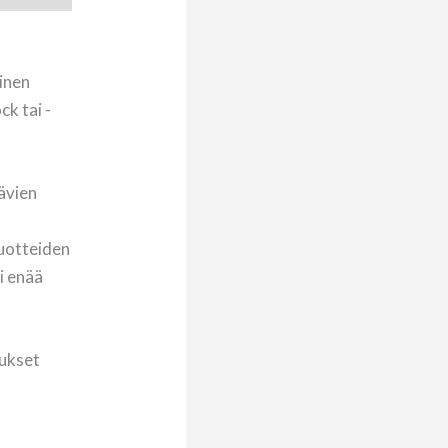
oinen
ck tai -
tävien
tuotteiden
oi enää
mukset