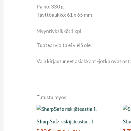
Paino: 330 g
Täyttöaukko: 61 x 65 mm
Myyntiyksikkö: 1 kpl
Tuotearvioita ei vielä ole.
Vain kirjautuneet asiakkaat -jotka ovat ost
Tutustu myös
SharpSafe riskijäteastia 1l
Shar