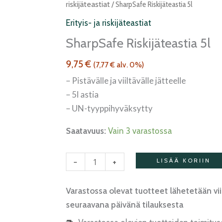
riskijäteastia
riskijäteastiat
/ SharpSafe Riskijäteastia 5l
5l
Erityis- ja riskijäteastiat
määrä
SharpSafe Riskijäteastia 5l
9,75
€
(
7,77
€
alv. 0%)
– Pistävälle ja viiltävälle jätteelle
– 5l astia
– UN-tyyppihyväksytty
Saatavuus:
Vain 3 varastossa
-
+
LISÄÄ KORIIN
Varastossa olevat tuotteet lähetetään vi
seuraavana päivänä tilauksesta