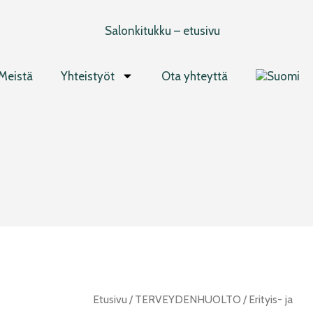
Meistä
Yhteistyöt
Ota yhteyttä
SharpSafe
Etusivu
/
TERVEYDENHUOLTO
/
Erityis- ja