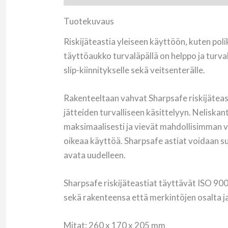
Tuotekuvaus
Riskijäteastia yleiseen käyttöön, kuten polik
täyttöaukko turvaläpällä on helppo ja turvall
slip-kiinnitykselle sekä veitsenterälle.
Rakenteeltaan vahvat Sharpsafe riskijäteastia
jätteiden turvalliseen käsittelyyn. Neliska
maksimaalisesti ja vievät mahdollisimman v
oikeaa käyttöä. Sharpsafe astiat voidaan sulk
avata uudelleen.
Sharpsafe riskijäteastiat täyttävät ISO 
sekä rakenteensa että merkintöjen osalta ja
Mitat: 260 x 170 x 205 mm