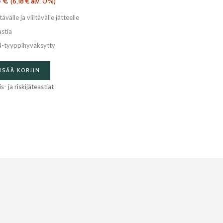
5
€
(
6,18
€
alv. 0%)
tävälle ja viiltävälle jätteelle
astia
-tyyppihyväksytty
ISÄÄ KORIIN
is- ja riskijäteastiat