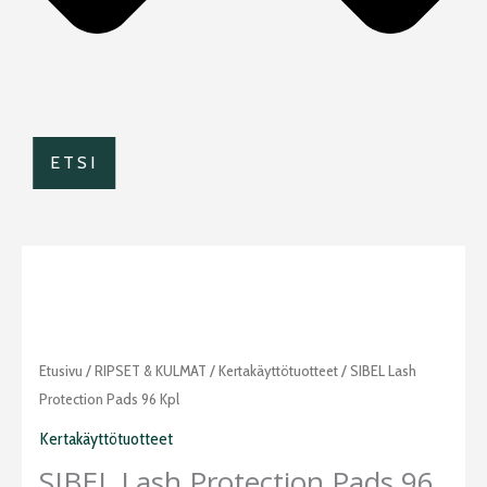
ETSI
SIBEL
Etusivu
/
RIPSET & KULMAT
/
Kertakäyttötuotteet
/ SIBEL Lash
Lash
Protection Pads 96 Kpl
Protection
Kertakäyttötuotteet
Pads
SIBEL Lash Protection Pads 96
96