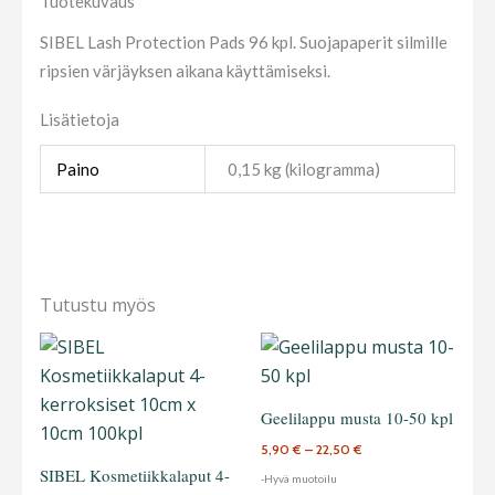
Tuotekuvaus
SIBEL Lash Protection Pads 96 kpl. Suojapaperit silmille
ripsien värjäyksen aikana käyttämiseksi.
Lisätietoja
Paino
0,15 kg (kilogramma)
Tutustu myös
Hintaluokka:
Tällä
5,90 €
tuotteella
-
22,50 €
on
Geelilappu musta 10-50 kpl
useampi
5,90
€
–
22,50
€
muunnelma
SIBEL Kosmetiikkalaput 4-
-Hyvä muotoilu
Voit