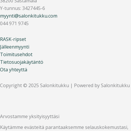
38200 Sastamala
b
a
l
o
Y-tunnus: 3427445-6
o
g
o
k
myynti@salonkitukku.com
o
r
p
044 971 9745
k
a
e
m
RASK-ripset
Jälleenmyynti
Toimitusehdot
Tietosuojakäytäntö
Ota yhteyttä
Copyright © 2025 Salonkitukku | Powered by Salonkitukku
Arvostamme yksityisyyttäsi
Käytämme evästeitä parantaaksemme selauskokemustasi,