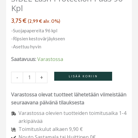
Kpl
kpl
määrä
3,75
€
(
2,99
€
alv. 0%)
-Suojapapereita 96 kpl
-Ripsien kestovärjäykseen
-Asettuu hyvin
Saatavuus:
Varastossa
-
+
LISÄÄ KORIIN
Varastossa olevat tuotteet lähetetään viimeistään
seuraavana päivänä tilauksesta
Varastossa olevien tuotteiden toimitusaika 1-4
arkipäivää
Toimituskulut alkaen 9,90 €
Nouto Sastamala tai Huittinen 0€