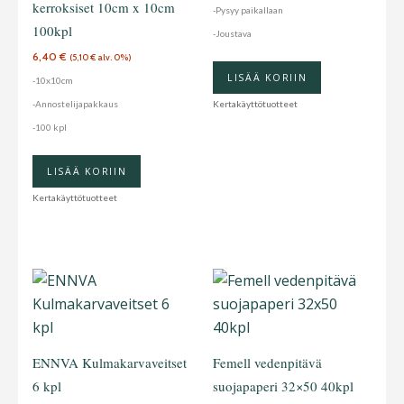
kerroksiset 10cm x 10cm
-Pysyy paikallaan
tehdä
100kpl
-Joustava
valinnat
6,40
€
(
5,10
€
alv. 0%)
tuotteen
LISÄÄ KORIIN
-10x10cm
sivulla.
-Annostelijapakkaus
Kertakäyttötuotteet
-100 kpl
LISÄÄ KORIIN
Kertakäyttötuotteet
ENNVA Kulmakarvaveitset
Femell vedenpitävä
6 kpl
suojapaperi 32×50 40kpl