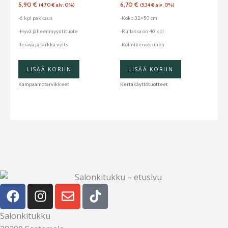
5,90
€
6,70
€
(
4,70
€
alv. 0%)
(
5,34
€
alv. 0%)
-6 kpl pakkaus
-Koko 32×50 cm
-Hyvä jälleenmyyntituote
-Rullassa on 40 kpl
-Terävä ja tarkka veitsi
-Kolmikerroksinen
LISÄÄ KORIIN
LISÄÄ KORIIN
Kampaamotarvikkeet
Kertakäyttötuotteet
F
I
E
T
a
n
n
i
c
s
v
k
Salonkitukku
e
t
e
t