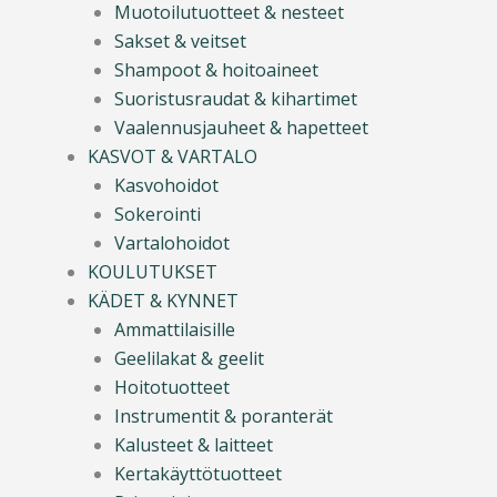
Muotoilutuotteet & nesteet
Sakset & veitset
Shampoot & hoitoaineet
Suoristusraudat & kihartimet
Vaalennusjauheet & hapetteet
KASVOT & VARTALO
Kasvohoidot
Sokerointi
Vartalohoidot
KOULUTUKSET
KÄDET & KYNNET
Ammattilaisille
Geelilakat & geelit
Hoitotuotteet
Instrumentit & poranterät
Kalusteet & laitteet
Kertakäyttötuotteet