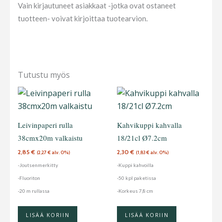
Vain kirjautuneet asiakkaat -jotka ovat ostaneet
tuotteen- voivat kirjoittaa tuotearvion.
Tutustu myös
Leivinpaperi rulla
Kahvikuppi kahvalla
38cmx20m valkaistu
18/21cl Ø7.2cm
2,85
€
2,30
€
(
2,27
€
alv. 0%)
(
1,83
€
alv. 0%)
-Joutsenmerkitty
-Kuppi kahvoilla
-Fluoriton
-50 kpl paketissa
-20 m rullassa
-Korkeus 7,8 cm
LISÄÄ KORIIN
LISÄÄ KORIIN