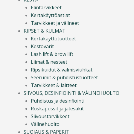
Elintarvikkeet
Kertakäyttöastiat
Tarvikkeet ja välineet
RIPSET & KULMAT
Kertakäyttötuotteet
Kestovärit
Lash lift & brow lift
Liimat & nesteet
Ripsikuidut & valmisviuhkat
Seerumit & puhdistustuotteet
Tarvikkeet & laitteet
SIIVOUS, DESINFIOINTI & VÄLINEHUOLTO
Puhdistus ja desinfiointi
Roskapussit ja jätesäkit
Siivoustarvikkeet
Välinehuolto
SUOJAUS & PAPERIT