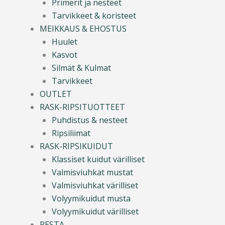
Primerit ja nesteet
Tarvikkeet & koristeet
MEIKKAUS & EHOSTUS
Huulet
Kasvot
Silmät & Kulmat
Tarvikkeet
OUTLET
RASK-RIPSITUOTTEET
Puhdistus & nesteet
Ripsiliimat
RASK-RIPSIKUIDUT
Klassiset kuidut värilliset
Valmisviuhkat mustat
Valmisviuhkat värilliset
Volyymikuidut musta
Volyymikuidut värilliset
RESTA