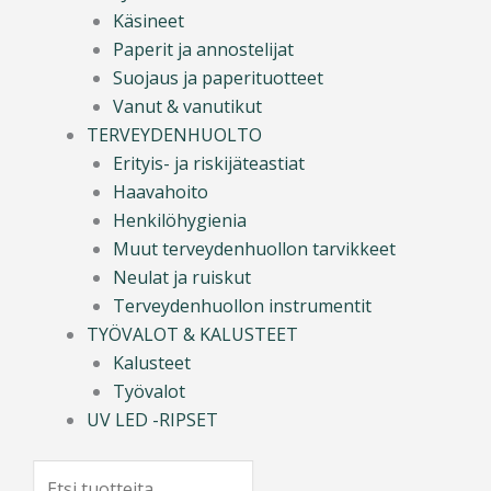
Käsineet
Paperit ja annostelijat
Suojaus ja paperituotteet
Vanut & vanutikut
TERVEYDENHUOLTO
Erityis- ja riskijäteastiat
Haavahoito
Henkilöhygienia
Muut terveydenhuollon tarvikkeet
Neulat ja ruiskut
Terveydenhuollon instrumentit
TYÖVALOT & KALUSTEET
Kalusteet
Työvalot
UV LED -RIPSET
Search