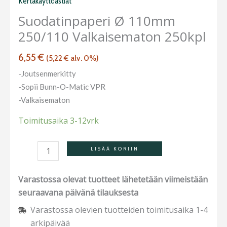
Kertakäyttöastiat
250/110
Suodatinpaperi Ø 110mm
valkaisematon
250/110 Valkaisematon 250kpl
250kpl
määrä
6,55
€
(
5,22
€
alv. 0%)
-Joutsenmerkitty
-Sopii Bunn-O-Matic VPR
-Valkaisematon
Toimitusaika 3-12vrk
LISÄÄ KORIIN
Varastossa olevat tuotteet lähetetään viimeistään
seuraavana päivänä tilauksesta
Varastossa olevien tuotteiden toimitusaika 1-4
arkipäivää