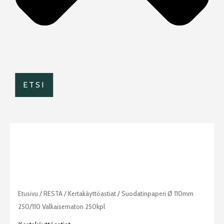
ETSI
Suodatinpaperi
Etusivu
/
RESTA
/
Kertakäyttöastiat
/ Suodatinpaperi Ø 110mm
Ø
250/110 Valkaisematon 250kpl
110mm