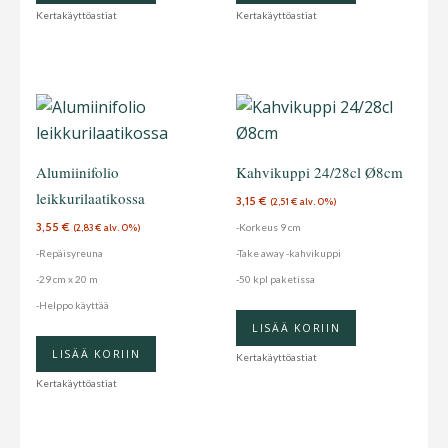
Kertakäyttöastiat
Kertakäyttöastiat
Alumiinifolio
Kahvikuppi 24/28cl Ø8cm
leikkurilaatikossa
3,15
€
(
2,51
€
alv. 0%)
3,55
€
-Korkeus 9 cm
(
2,83
€
alv. 0%)
-Repäisyreuna
-Take away -kahvikuppi
-29 cm x 20 m
-50 kpl paketissa
-Helppo käyttää
LISÄÄ KORIIN
LISÄÄ KORIIN
Kertakäyttöastiat
Kertakäyttöastiat