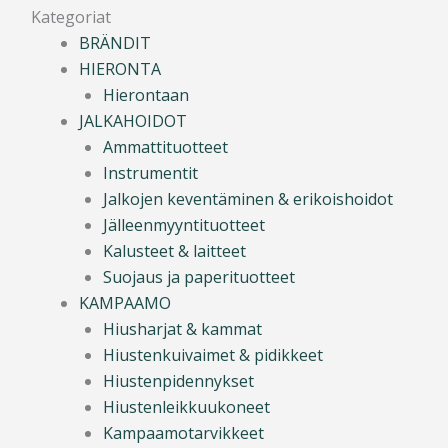
Kategoriat
BRÄNDIT
HIERONTA
Hierontaan
JALKAHOIDOT
Ammattituotteet
Instrumentit
Jalkojen keventäminen & erikoishoidot
Jälleenmyyntituotteet
Kalusteet & laitteet
Suojaus ja paperituotteet
KAMPAAMO
Hiusharjat & kammat
Hiustenkuivaimet & pidikkeet
Hiustenpidennykset
Hiustenleikkuukoneet
Kampaamotarvikkeet