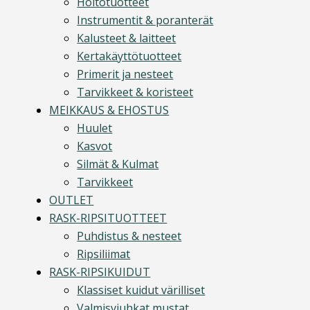
Hoitotuotteet
Instrumentit & poranterät
Kalusteet & laitteet
Kertakäyttötuotteet
Primerit ja nesteet
Tarvikkeet & koristeet
MEIKKAUS & EHOSTUS
Huulet
Kasvot
Silmät & Kulmat
Tarvikkeet
OUTLET
RASK-RIPSITUOTTEET
Puhdistus & nesteet
Ripsiliimat
RASK-RIPSIKUIDUT
Klassiset kuidut värilliset
Valmisviuhkat mustat