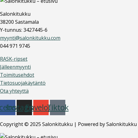
Salonkitukku
38200 Sastamala
Y-tunnus: 3427445-6
myynti@salonkitukku.com
044 971 9745
RASK-ripset
Jälleenmyynti
Toimitusehdot
Tietosuojakäytäntö
Ota yhteyttä
cebook
Instagram
Envelope
Tiktok
Copyright © 2025 Salonkitukku | Powered by Salonkitukku