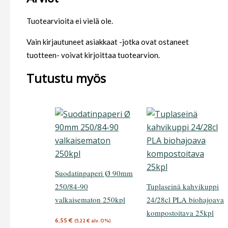
Tuotearvioita ei vielä ole.
Vain kirjautuneet asiakkaat -jotka ovat ostaneet
tuotteen- voivat kirjoittaa tuotearvion.
Tutustu myös
Suodatinpaperi Ø 90mm
250/84-90
Tuplaseinä kahvikuppi
valkaisematon 250kpl
24/28cl PLA biohajoava
kompostoitava 25kpl
6,55
€
(
5,22
€
alv. 0%)