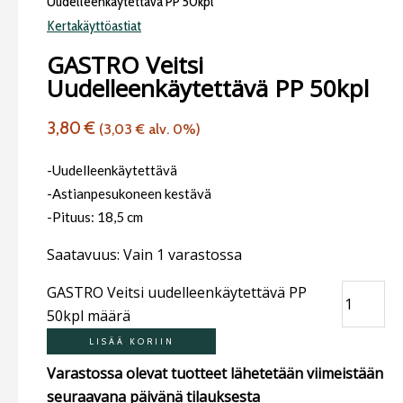
Uudelleenkäytettävä PP 50kpl
Kertakäyttöastiat
GASTRO Veitsi
Uudelleenkäytettävä PP 50kpl
3,80
€
(
3,03
€
alv. 0%)
-Uudelleenkäytettävä
-Astianpesukoneen kestävä
-Pituus: 18,5 cm
Saatavuus:
Vain 1 varastossa
GASTRO Veitsi uudelleenkäytettävä PP
50kpl määrä
LISÄÄ KORIIN
Varastossa olevat tuotteet lähetetään viimeistään
seuraavana päivänä tilauksesta