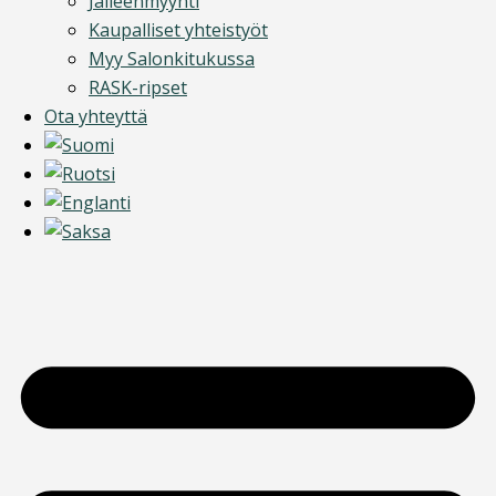
Jälleenmyynti
Kaupalliset yhteistyöt
Myy Salonkitukussa
RASK-ripset
Ota yhteyttä