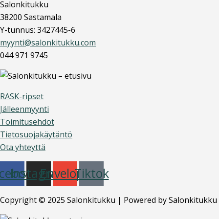
Salonkitukku
38200 Sastamala
Y-tunnus: 3427445-6
myynti@salonkitukku.com
044 971 9745
RASK-ripset
Jälleenmyynti
Toimitusehdot
Tietosuojakäytäntö
Ota yhteyttä
cebook
Instagram
Envelope
Tiktok
Copyright © 2025 Salonkitukku | Powered by Salonkitukku