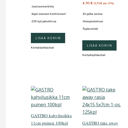
4,70
€
(
3,75
€
alv. 0%)
-Joutsenmerkitty
-Sopii moneen keittimeen!
-Et polta sormia
-250 kpl pakettissa
-Kompostoituva
-Tuplaseinät
LISÄÄ KORIIN
LISÄÄ KORIIN
Kertakäyttöastiat
Kertakäyttöastiat
GASTRO kahvilusikka
11cm puinen 100kpl
GASTRO take away