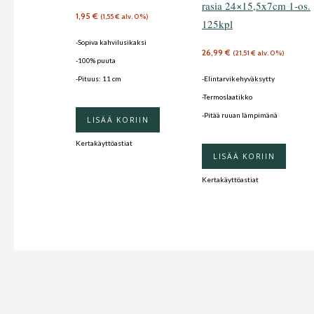
rasia 24×15,5x7cm 1-os.
1,95
€
(
1,55
€
alv. 0%)
125kpl
-Sopiva kahvilusikaksi
26,99
€
(
21,51
€
alv. 0%)
-100% puuta
-Pituus: 11 cm
-Elintarvikehyväksytty
-Termoslaatikko
-Pitää ruuan lämpimänä
LISÄÄ KORIIN
Kertakäyttöastiat
LISÄÄ KORIIN
Kertakäyttöastiat