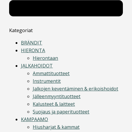
Kategoriat
BRÄNDIT
HIERONTA
Hierontaan
JALKAHOIDOT
Ammattituotteet
Instrumentit
Jalkojen keventäminen & erikoishoidot
Jälleenmyyntituotteet
Kalusteet & laitteet
Suojaus ja paperituotteet
KAMPAAMO
Hiusharjat & kammat