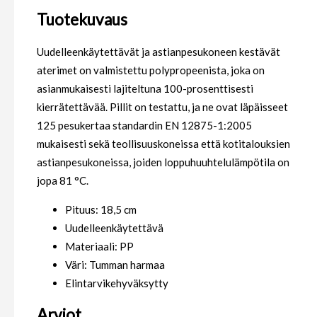
Tuotekuvaus
Uudelleenkäytettävät ja astianpesukoneen kestävät
aterimet on valmistettu polypropeenista, joka on
asianmukaisesti lajiteltuna 100-prosenttisesti
kierrätettävää. Pillit on testattu, ja ne ovat läpäisseet
125 pesukertaa standardin EN 12875-1:2005
mukaisesti sekä teollisuuskoneissa että kotitalouksien
astianpesukoneissa, joiden loppuhuuhtelulämpötila on
jopa 81 °C.
Pituus: 18,5 cm
Uudelleenkäytettävä
Materiaali: PP
Väri: Tumman harmaa
Elintarvikehyväksytty
Arviot