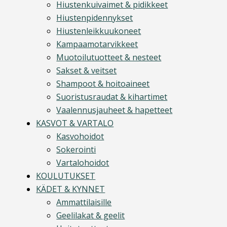
Hiustenkuivaimet & pidikkeet
Hiustenpidennykset
Hiustenleikkuukoneet
Kampaamotarvikkeet
Muotoilutuotteet & nesteet
Sakset & veitset
Shampoot & hoitoaineet
Suoristusraudat & kihartimet
Vaalennusjauheet & hapetteet
KASVOT & VARTALO
Kasvohoidot
Sokerointi
Vartalohoidot
KOULUTUKSET
KÄDET & KYNNET
Ammattilaisille
Geelilakat & geelit