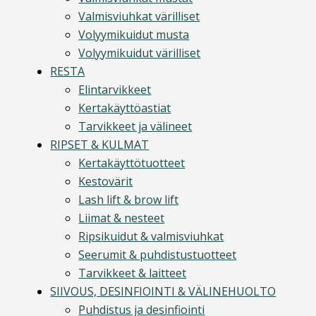
Valmisviuhkat värilliset
Volyymikuidut musta
Volyymikuidut värilliset
RESTA
Elintarvikkeet
Kertakäyttöastiat
Tarvikkeet ja välineet
RIPSET & KULMAT
Kertakäyttötuotteet
Kestovärit
Lash lift & brow lift
Liimat & nesteet
Ripsikuidut & valmisviuhkat
Seerumit & puhdistustuotteet
Tarvikkeet & laitteet
SIIVOUS, DESINFIOINTI & VÄLINEHUOLTO
Puhdistus ja desinfiointi