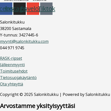
cebook
Instagram
Envelope
Tiktok
Salonkitukku
38200 Sastamala
Y-tunnus: 3427445-6
myynti@salonkitukku.com
044 971 9745
RASK-ripset
Jälleenmyynti
Toimitusehdot
Tietosuojakäytäntö
Ota yhteyttä
Copyright © 2025 Salonkitukku | Powered by Salonkitukku
Arvostamme yksityisyyttäsi