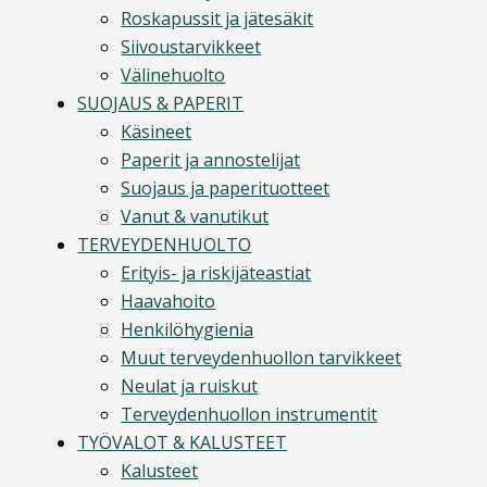
Roskapussit ja jätesäkit
Siivoustarvikkeet
Välinehuolto
SUOJAUS & PAPERIT
Käsineet
Paperit ja annostelijat
Suojaus ja paperituotteet
Vanut & vanutikut
TERVEYDENHUOLTO
Erityis- ja riskijäteastiat
Haavahoito
Henkilöhygienia
Muut terveydenhuollon tarvikkeet
Neulat ja ruiskut
Terveydenhuollon instrumentit
TYÖVALOT & KALUSTEET
Kalusteet