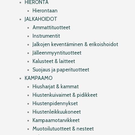
HIERONTA
Hierontaan
JALKAHOIDOT
Ammattituotteet
Instrumentit
Jalkojen keventäminen & erikoishoidot
Jälleenmyyntituotteet
Kalusteet & laitteet
Suojaus ja paperituotteet
KAMPAAMO
Hiusharjat & kammat
Hiustenkuivaimet & pidikkeet
Hiustenpidennykset
Hiustenleikkuukoneet
Kampaamotarvikkeet
Muotoilutuotteet & nesteet