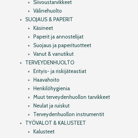
Siivoustarvikkeet
Välinehuolto
SUOJAUS & PAPERIT
Käsineet
Paperit ja annostelijat
Suojaus ja paperituotteet
Vanut & vanutikut
TERVEYDENHUOLTO
Erityis- ja riskijäteastiat
Haavahoito
Henkilöhygienia
Muut terveydenhuollon tarvikkeet
Neulat ja ruiskut
Terveydenhuollon instrumentit
TYÖVALOT & KALUSTEET
Kalusteet