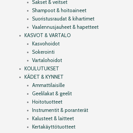
Sakset & veitset
Shampoot & hoitoaineet
Suoristusraudat & kihartimet
Vaalennusjauheet & hapetteet
KASVOT & VARTALO
Kasvohoidot
Sokerointi
Vartalohoidot
KOULUTUKSET
KÄDET & KYNNET
Ammattilaisille
Geelilakat & geelit
Hoitotuotteet
Instrumentit & poranterät
Kalusteet & laitteet
Kertakäyttötuotteet