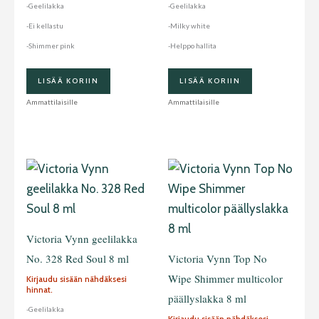
-Geelilakka
-Geelilakka
-Ei kellastu
-Milky white
-Shimmer pink
-Helppo hallita
LISÄÄ KORIIN
LISÄÄ KORIIN
Ammattilaisille
Ammattilaisille
Victoria Vynn geelilakka
No. 328 Red Soul 8 ml
Victoria Vynn Top No
Wipe Shimmer multicolor
Kirjaudu sisään nähdäksesi
hinnat.
päällyslakka 8 ml
-Geelilakka
Kirjaudu sisään nähdäksesi