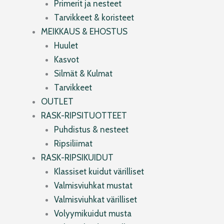
Primerit ja nesteet
Tarvikkeet & koristeet
MEIKKAUS & EHOSTUS
Huulet
Kasvot
Silmät & Kulmat
Tarvikkeet
OUTLET
RASK-RIPSITUOTTEET
Puhdistus & nesteet
Ripsiliimat
RASK-RIPSIKUIDUT
Klassiset kuidut värilliset
Valmisviuhkat mustat
Valmisviuhkat värilliset
Volyymikuidut musta