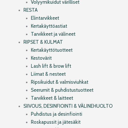
Volyymikuidut värilliset
RESTA
Elintarvikkeet
Kertakäyttöastiat
Tarvikkeet ja välineet
RIPSET & KULMAT
Kertakäyttötuotteet
Kestovärit
Lash lift & brow lift
Liimat & nesteet
Ripsikuidut & valmisviuhkat
Seerumit & puhdistustuotteet
Tarvikkeet & laitteet
SIIVOUS, DESINFIOINTI & VÄLINEHUOLTO
Puhdistus ja desinfiointi
Roskapussit ja jätesäkit