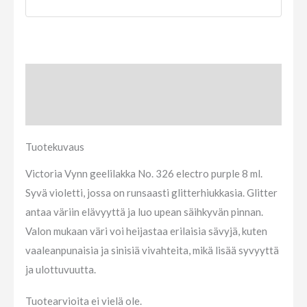
Tuotekuvaus
Arviot (0)
Tuotekuvaus
Victoria Vynn geelilakka No. 326 electro purple 8 ml.
Syvä violetti, jossa on runsaasti glitterhiukkasia. Glitter
antaa väriin elävyyttä ja luo upean säihkyvän pinnan.
Valon mukaan väri voi heijastaa erilaisia sävyjä, kuten
vaaleanpunaisia ja sinisiä vivahteita, mikä lisää syvyyttä
ja ulottuvuutta.
Tuotearvioita ei vielä ole.