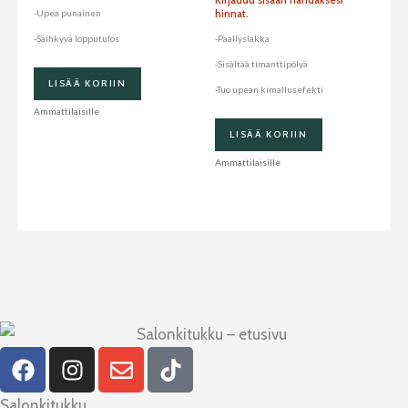
hinnat.
-Upea punainen
-Säihkyvä lopputulos
-Päällyslakka
-Sisältää timanttipölyä
LISÄÄ KORIIN
-Tuo upean kimallusefekti
Ammattilaisille
LISÄÄ KORIIN
Ammattilaisille
F
I
E
T
a
n
n
i
c
s
v
k
Salonkitukku