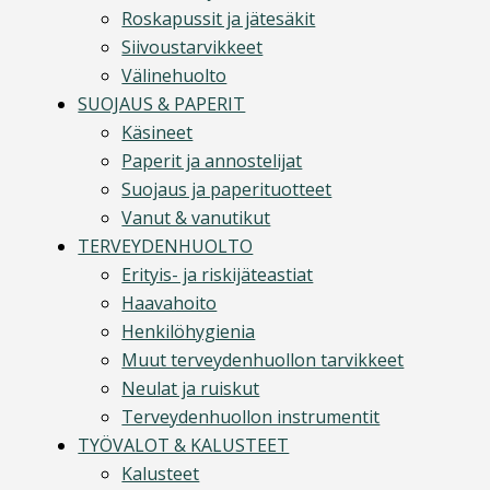
Roskapussit ja jätesäkit
Siivoustarvikkeet
Välinehuolto
SUOJAUS & PAPERIT
Käsineet
Paperit ja annostelijat
Suojaus ja paperituotteet
Vanut & vanutikut
TERVEYDENHUOLTO
Erityis- ja riskijäteastiat
Haavahoito
Henkilöhygienia
Muut terveydenhuollon tarvikkeet
Neulat ja ruiskut
Terveydenhuollon instrumentit
TYÖVALOT & KALUSTEET
Kalusteet