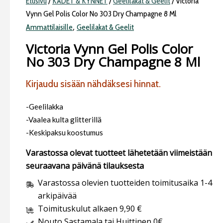
Etusivu
/
KÄDET & KYNNET
/
Geelilakat & Geelit
/ Victoria
Vynn Gel Polis Color No 303 Dry Champagne 8 Ml
,
Ammattilaisille
Geelilakat & Geelit
Victoria Vynn Gel Polis Color
No 303 Dry Champagne 8 Ml
Kirjaudu sisään nähdäksesi hinnat.
-Geelilakka
-Vaalea kulta glitterillä
-Keskipaksu koostumus
Varastossa olevat tuotteet lähetetään viimeistään
seuraavana päivänä tilauksesta
Varastossa olevien tuotteiden toimitusaika 1-4
arkipäivää
Toimituskulut alkaen 9,90 €
Nouto Sastamala tai Huittinen 0€