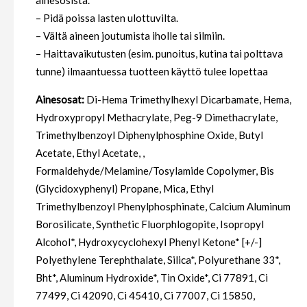
ainesosista.
– Pidä poissa lasten ulottuvilta.
– Vältä aineen joutumista iholle tai silmiin.
– Haittavaikutusten (esim. punoitus, kutina tai polttava
tunne) ilmaantuessa tuotteen käyttö tulee lopettaa
Ainesosat:
Di-Hema Trimethylhexyl Dicarbamate, Hema,
Hydroxypropyl Methacrylate, Peg-9 Dimethacrylate,
Trimethylbenzoyl Diphenylphosphine Oxide, Butyl
Acetate, Ethyl Acetate, ,
Formaldehyde/Melamine/Tosylamide Copolymer, Bis
(Glycidoxyphenyl) Propane, Mica, Ethyl
Trimethylbenzoyl Phenylphosphinate, Calcium Aluminum
Borosilicate, Synthetic Fluorphlogopite, Isopropyl
Alcohol*, Hydroxycyclohexyl Phenyl Ketone* [+/-]
Polyethylene Terephthalate, Silica*, Polyurethane 33*,
Bht*, Aluminum Hydroxide*, Tin Oxide*, Ci 77891, Ci
77499, Ci 42090, Ci 45410, Ci 77007, Ci 15850,