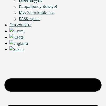
Jälleenmyynti
Kaupalliset yhteistyöt
Myy Salonkitukussa
RASK-ripset
Ota yhteyttä