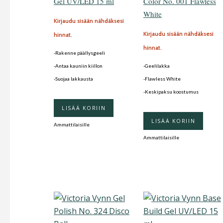
Gel UV/LED 15 ml
Color No. 001 Flawless
White
Kirjaudu sisään nähdäksesi
Kirjaudu sisään nähdäksesi
hinnat.
hinnat.
-Rakenne päällysgeeli
-Antaa kauniin kiillon
-Geelilakka
-Suojaa lakkausta
-Flawless White
-Keskipaksu koostumus
LISÄÄ KORIIN
LISÄÄ KORIIN
Ammattilaisille
Ammattilaisille