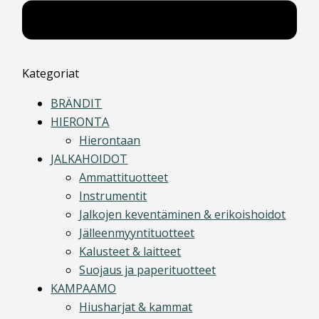
Kategoriat
BRÄNDIT
HIERONTA
Hierontaan
JALKAHOIDOT
Ammattituotteet
Instrumentit
Jalkojen keventäminen & erikoishoidot
Jälleenmyyntituotteet
Kalusteet & laitteet
Suojaus ja paperituotteet
KAMPAAMO
Hiusharjat & kammat