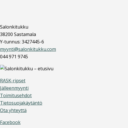
Salonkitukku
38200 Sastamala
Y-tunnus: 3427445-6
myynti@salonkitukku.com
044 971 9745
RASK-ripset
Jälleenmyynti
Toimitusehdot
Tietosuojakäytäntö
Ota yhteyttä
Facebook