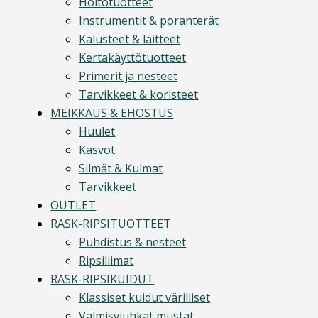
Hoitotuotteet
Instrumentit & poranterät
Kalusteet & laitteet
Kertakäyttötuotteet
Primerit ja nesteet
Tarvikkeet & koristeet
MEIKKAUS & EHOSTUS
Huulet
Kasvot
Silmät & Kulmat
Tarvikkeet
OUTLET
RASK-RIPSITUOTTEET
Puhdistus & nesteet
Ripsiliimat
RASK-RIPSIKUIDUT
Klassiset kuidut värilliset
Valmisviuhkat mustat