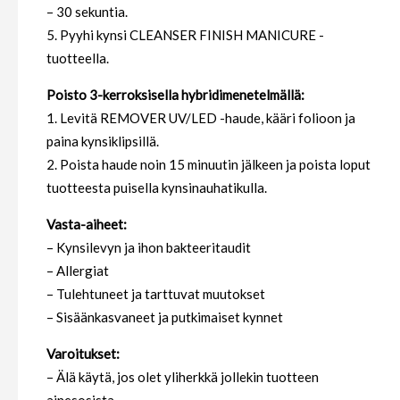
– 30 sekuntia.
5. Pyyhi kynsi CLEANSER FINISH MANICURE -
tuotteella.
Poisto 3-kerroksisella hybridimenetelmällä:
1. Levitä REMOVER UV/LED -haude, kääri folioon ja
paina kynsiklipsillä.
2. Poista haude noin 15 minuutin jälkeen ja poista loput
tuotteesta puisella kynsinauhatikulla.
Vasta-aiheet:
– Kynsilevyn ja ihon bakteeritaudit
– Allergiat
– Tulehtuneet ja tarttuvat muutokset
– Sisäänkasvaneet ja putkimaiset kynnet
Varoitukset:
– Älä käytä, jos olet yliherkkä jollekin tuotteen