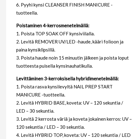
6. Pyyhi kynsi CLEANSER FINISH MANICURE -
tuotteella.
Poistaminen 4-kerrosmenetelmällä:
1. Poista TOP SOAK OFF kynsiviilalla.
2. Levitä REMOVER UV/LED -haude, kääri folioon ja
paina kynsiklipsillä.
3. Poista haude noin 15 minuutin jälkeen ja poista loput
tuotteesta puisella kynsinauhatikulla.
Levittäminen 3-kerroksisella hybridimenetelmällä:
1. Poista rasva kynsilevyltä NAIL PREP START
MANICURE -tuotteella.
2. Levitä HYBRID BASE, koveta: UV – 120 sekuntia /
LED – 30 sekuntia.
3. Levitä 2 kerrosta väriä ja koveta jokainen kerros: UV –
120 sekuntia / LED – 30 sekuntia.
4. Levitä HYBRID TOP, koveta: UV – 120 sekuntia / LED