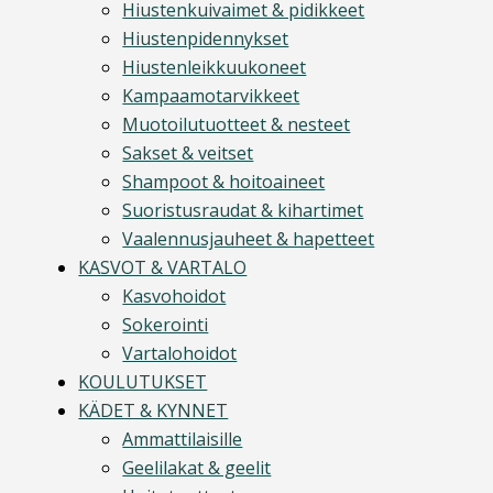
Hiustenkuivaimet & pidikkeet
Hiustenpidennykset
Hiustenleikkuukoneet
Kampaamotarvikkeet
Muotoilutuotteet & nesteet
Sakset & veitset
Shampoot & hoitoaineet
Suoristusraudat & kihartimet
Vaalennusjauheet & hapetteet
KASVOT & VARTALO
Kasvohoidot
Sokerointi
Vartalohoidot
KOULUTUKSET
KÄDET & KYNNET
Ammattilaisille
Geelilakat & geelit