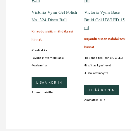
Victoria Vynn Gel Polish
Victoria Vynn Base
No. 324 Disco Ball
Build Gel UV/LED 15
ml
Kirjaudu sisään nähdäksesi
Kirjaudu sisään nähdäksesi
hinnat.
hinnat.
-Geelilakka
-Täynnä glitterhiukkasia
-Rakennegeelipohja UV/LED
-Vaaleanlila
-Tasoittaa kynsilevyä
-Lisää kestävyyttä
LISÄÄ KORIIN
LISÄÄ KORIIN
Ammattilaisille
Ammattilaisille