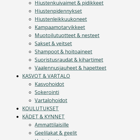
Hiustenkuivaimet & pidikkeet
Hiustenpidennykset
Hiustenleikkuukoneet
Kampaamotarvikkeet
Muotoilutuotteet & nesteet
Sakset & veitset
Shampoot & hoitoaineet
Suoristusraudat & kihartimet
Vaalennusjauheet & hapetteet
KASVOT & VARTALO
Kasvohoidot
Sokerointi
Vartalohoidot
KOULUTUKSET
KÄDET & KYNNET
Ammattilaisille
Geelilakat & geelit