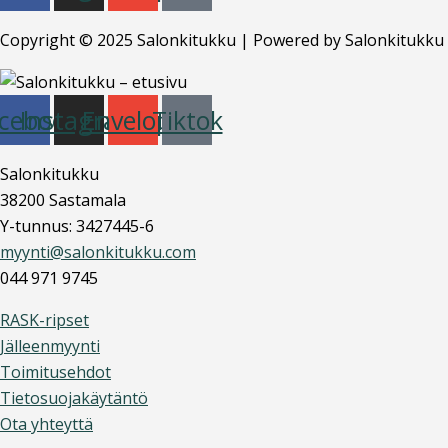
Copyright © 2025 Salonkitukku | Powered by Salonkitukku
cebook
Instagram
Envelope
Tiktok
Salonkitukku
38200 Sastamala
Y-tunnus: 3427445-6
myynti@salonkitukku.com
044 971 9745
RASK-ripset
Jälleenmyynti
Toimitusehdot
Tietosuojakäytäntö
Ota yhteyttä