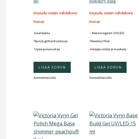
ml
powdery pink
Kirjaudu sisään nähdäksesi
Kirjaudu sisään nähdäksesi
hinnat.
hinnat.
-Geelilakka
– Rakennegeeli UV/LED
-Täynnä glitterhiukkasia
-Powdery Pink
-Upea punaruskea
-Helppo viilata ja muokata
LISÄÄ KORIIN
LISÄÄ KORIIN
Ammattilaisille
Ammattilaisille