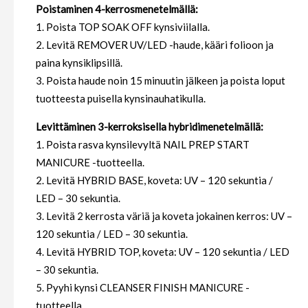
Poistaminen 4-kerrosmenetelmällä:
1. Poista TOP SOAK OFF kynsiviilalla.
2. Levitä REMOVER UV/LED -haude, kääri folioon ja
paina kynsiklipsillä.
3. Poista haude noin 15 minuutin jälkeen ja poista loput
tuotteesta puisella kynsinauhatikulla.
Levittäminen 3-kerroksisella hybridimenetelmällä:
1. Poista rasva kynsilevyltä NAIL PREP START
MANICURE -tuotteella.
2. Levitä HYBRID BASE, koveta: UV – 120 sekuntia /
LED – 30 sekuntia.
3. Levitä 2 kerrosta väriä ja koveta jokainen kerros: UV –
120 sekuntia / LED – 30 sekuntia.
4. Levitä HYBRID TOP, koveta: UV – 120 sekuntia / LED
– 30 sekuntia.
5. Pyyhi kynsi CLEANSER FINISH MANICURE -
tuotteella.