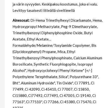
ja värin syvyyden. Keskipaksu koostumus, joka ei valu.
Levittyy tasaisesti litteällä siveltimellä
Ainesosat:
Di-Hema Trimethylhexyl Dicarbamate, Hema,
Hydroxypropyl Methacrylate, Peg-9 Dimethacrylate,
Trimethylbenzoyl Diphenylphosphine Oxide, Butyl
Acetate, Ethyl Acetate, ,
Formaldehyde/Melamine/Tosylamide Copolymer, Bis
(Glycidoxyphenyl) Propane, Mica, Ethyl
Trimethylbenzoyl Phenylphosphinate, Calcium Aluminum
Borosilicate, Synthetic Fluorphlogopite, Isopropyl
Alcohol*, Hydroxycyclohexyl Phenyl Ketone* [+/-]
Polyethylene Terephthalate, Silica*, Polyurethane 33*,
Bht*, Aluminum Hydroxide*, Tin Oxide*, Ci 77891, Ci
77499, Ci 42090, Ci 45410, Ci 77007, Ci 15850,
Ci15880, Ci77492, Ci77491, Ci 47005, Ci 19140, Ci
77163*, Ci 77510*, Ci 77266, Ci 45380, Ci 75470, Ci