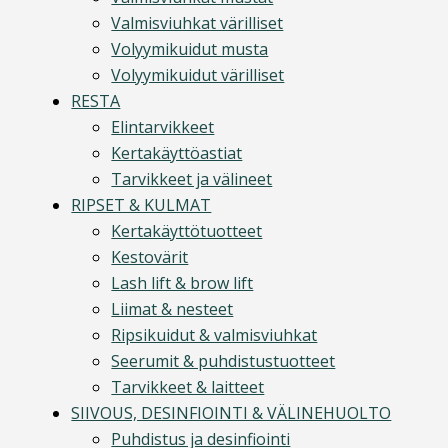
Valmisviuhkat värilliset
Volyymikuidut musta
Volyymikuidut värilliset
RESTA
Elintarvikkeet
Kertakäyttöastiat
Tarvikkeet ja välineet
RIPSET & KULMAT
Kertakäyttötuotteet
Kestovärit
Lash lift & brow lift
Liimat & nesteet
Ripsikuidut & valmisviuhkat
Seerumit & puhdistustuotteet
Tarvikkeet & laitteet
SIIVOUS, DESINFIOINTI & VÄLINEHUOLTO
Puhdistus ja desinfiointi