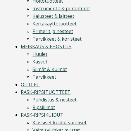
Hoitotuotteet
Instrumentit & poranterät
Kalusteet & laitteet
Kertakäyttötuotteet
Primerit ja nesteet
Tarvikkeet & koristeet
MEIKKAUS & EHOSTUS
Huulet
Kasvot
Silmät & Kulmat
Tarvikkeet
OUTLET
RASK-RIPSITUOTTEET
Puhdistus & nesteet
Ripsiliimat
RASK-RIPSIKUIDUT
Klassiset kuidut värilliset
Valmisviuhkat mustat