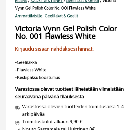
Etusivu
/
KÄDET & KYNNET
/
Geelilakat & Geelit
/ Victoria
Vynn Gel Polish Color No. 001 Flawless White
,
Ammattilaisille
Geelilakat & Geelit
Victoria Vynn Gel Polish Color
No. 001 Flawless White
Kirjaudu sisään nähdäksesi hinnat.
-Geelilakka
-Flawless White
-Keskipaksu koostumus
Varastossa olevat tuotteet lähetetään viimeistään
seuraavana päivänä tilauksesta
Varastossa olevien tuotteiden toimitusaika 1-4
arkipäivää
Toimituskulut alkaen 9,90 €
Nouto Sastamala tai Huittinen 0€