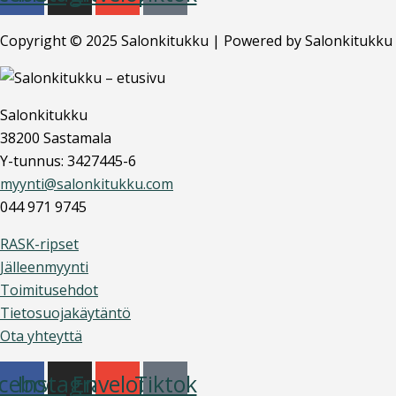
Copyright © 2025 Salonkitukku | Powered by Salonkitukku
Salonkitukku
38200 Sastamala
Y-tunnus: 3427445-6
myynti@salonkitukku.com
044 971 9745
RASK-ripset
Jälleenmyynti
Toimitusehdot
Tietosuojakäytäntö
Ota yhteyttä
cebook
Instagram
Envelope
Tiktok