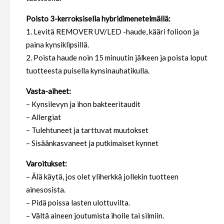
Poisto 3-kerroksisella hybridimenetelmällä:
1. Levitä REMOVER UV/LED -haude, kääri folioon ja
paina kynsiklipsillä.
2. Poista haude noin 15 minuutin jälkeen ja poista loput
tuotteesta puisella kynsinauhatikulla.
Vasta-aiheet:
– Kynsilevyn ja ihon bakteeritaudit
– Allergiat
– Tulehtuneet ja tarttuvat muutokset
– Sisäänkasvaneet ja putkimaiset kynnet
Varoitukset:
– Älä käytä, jos olet yliherkkä jollekin tuotteen
ainesosista.
– Pidä poissa lasten ulottuvilta.
– Vältä aineen joutumista iholle tai silmiin.