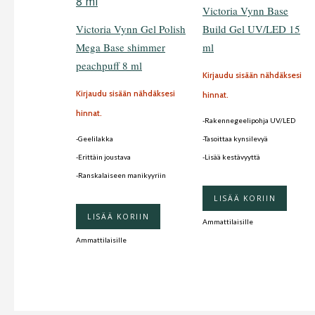
Victoria Vynn Base
Victoria Vynn Gel Polish
Build Gel UV/LED 15
Mega Base shimmer
ml
peachpuff 8 ml
Kirjaudu sisään nähdäksesi
Kirjaudu sisään nähdäksesi
hinnat.
hinnat.
-Rakennegeelipohja UV/LED
-Geelilakka
-Tasoittaa kynsilevyä
-Erittäin joustava
-Lisää kestävyyttä
-Ranskalaiseen manikyyriin
LISÄÄ KORIIN
LISÄÄ KORIIN
Ammattilaisille
Ammattilaisille