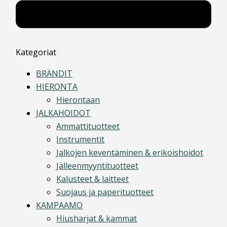
Kategoriat
BRÄNDIT
HIERONTA
Hierontaan
JALKAHOIDOT
Ammattituotteet
Instrumentit
Jalkojen keventäminen & erikoishoidot
Jälleenmyyntituotteet
Kalusteet & laitteet
Suojaus ja paperituotteet
KAMPAAMO
Hiusharjat & kammat