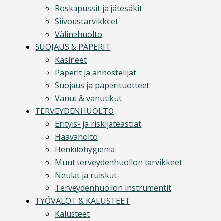
Roskapussit ja jätesäkit
Siivoustarvikkeet
Välinehuolto
SUOJAUS & PAPERIT
Käsineet
Paperit ja annostelijat
Suojaus ja paperituotteet
Vanut & vanutikut
TERVEYDENHUOLTO
Erityis- ja riskijäteastiat
Haavahoito
Henkilöhygienia
Muut terveydenhuollon tarvikkeet
Neulat ja ruiskut
Terveydenhuollon instrumentit
TYÖVALOT & KALUSTEET
Kalusteet