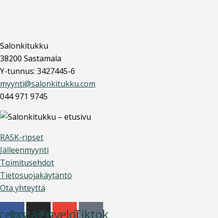
Salonkitukku
38200 Sastamala
Y-tunnus: 3427445-6
myynti@salonkitukku.com
044 971 9745
RASK-ripset
Jälleenmyynti
Toimitusehdot
Tietosuojakäytäntö
Ota yhteyttä
cebook
Instagram
Envelope
Tiktok