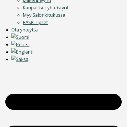
Jälleenmyynti
Kaupalliset yhteistyöt
Myy Salonkitukussa
RASK-ripset
Ota yhteyttä