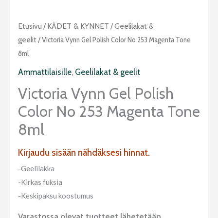
Etusivu
/
KÄDET & KYNNET
/
Geelilakat &
geelit
/ Victoria Vynn Gel Polish Color No 253 Magenta Tone
8ml
Ammattilaisille
,
Geelilakat & geelit
Victoria Vynn Gel Polish
Color No 253 Magenta Tone
8ml
Kirjaudu sisään nähdäksesi hinnat.
-Geelilakka
-Kirkas fuksia
-Keskipaksu koostumus
Varastossa olevat tuotteet lähetetään