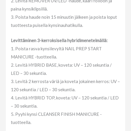
2. Levitä REMOVER UV/LED -haude, kääri folioon ja
paina kynsiklipsillä.
3. Poista haude noin 15 minuutin jälkeen ja poista loput
tuotteesta puisella kynsinauhatikulla.
Levittäminen 3-kerroksisella hybridimenetelmällä:
1. Poista rasva kynsilevyltä NAIL PREP START
MANICURE -tuotteella.
2. Levitä HYBRID BASE, koveta: UV – 120 sekuntia /
LED – 30 sekuntia.
3. Levitä 2 kerrosta väriä ja koveta jokainen kerros: UV –
120 sekuntia / LED – 30 sekuntia.
4. Levitä HYBRID TOP, koveta: UV – 120 sekuntia / LED
– 30 sekuntia.
5. Pyyhi kynsi CLEANSER FINISH MANICURE -
tuotteella.