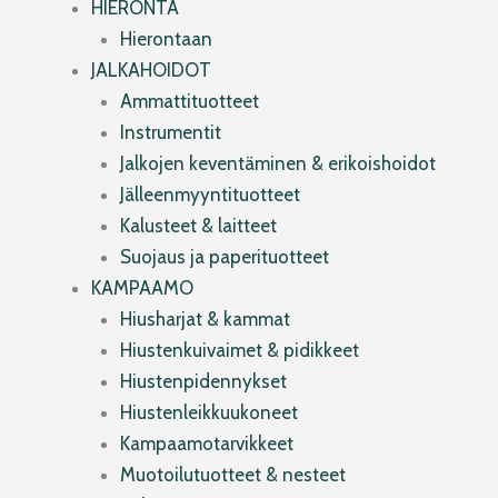
HIERONTA
Hierontaan
JALKAHOIDOT
Ammattituotteet
Instrumentit
Jalkojen keventäminen & erikoishoidot
Jälleenmyyntituotteet
Kalusteet & laitteet
Suojaus ja paperituotteet
KAMPAAMO
Hiusharjat & kammat
Hiustenkuivaimet & pidikkeet
Hiustenpidennykset
Hiustenleikkuukoneet
Kampaamotarvikkeet
Muotoilutuotteet & nesteet