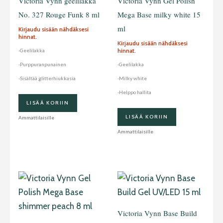
Victoria Vynn geelilakka
Victoria Vynn Gel Polish
No. 327 Rouge Funk 8 ml
Mega Base milky white 15
ml
Kirjaudu sisään nähdäksesi
hinnat.
Kirjaudu sisään nähdäksesi
hinnat.
-Geelilakka
-Purppuranpunainen
-Geelilakka
-Sisältää glitterhiukkasia
-Milky white
-Helppo hallita
LISÄÄ KORIIN
LISÄÄ KORIIN
Ammattilaisille
Ammattilaisille
Victoria Vynn Base Build