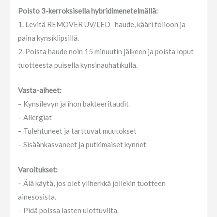
Poisto 3-kerroksisella hybridimenetelmällä:
1. Levitä REMOVER UV/LED -haude, kääri folioon ja
paina kynsiklipsillä.
2. Poista haude noin 15 minuutin jälkeen ja poista loput
tuotteesta puisella kynsinauhatikulla.
Vasta-aiheet:
– Kynsilevyn ja ihon bakteeritaudit
– Allergiat
– Tulehtuneet ja tarttuvat muutokset
– Sisäänkasvaneet ja putkimaiset kynnet
Varoitukset:
– Älä käytä, jos olet yliherkkä jollekin tuotteen
ainesosista.
– Pidä poissa lasten ulottuvilta.