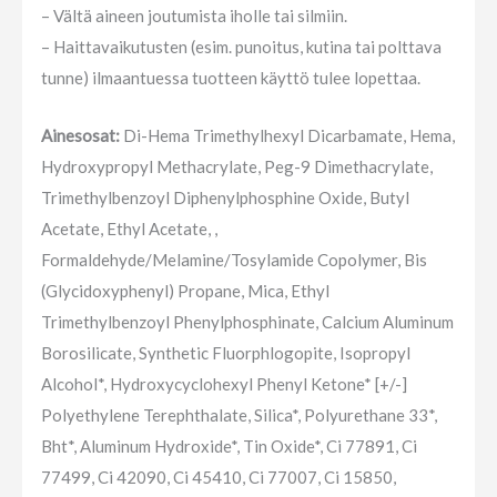
– Vältä aineen joutumista iholle tai silmiin.
– Haittavaikutusten (esim. punoitus, kutina tai polttava
tunne) ilmaantuessa tuotteen käyttö tulee lopettaa.
Ainesosat:
Di-Hema Trimethylhexyl Dicarbamate, Hema,
Hydroxypropyl Methacrylate, Peg-9 Dimethacrylate,
Trimethylbenzoyl Diphenylphosphine Oxide, Butyl
Acetate, Ethyl Acetate, ,
Formaldehyde/Melamine/Tosylamide Copolymer, Bis
(Glycidoxyphenyl) Propane, Mica, Ethyl
Trimethylbenzoyl Phenylphosphinate, Calcium Aluminum
Borosilicate, Synthetic Fluorphlogopite, Isopropyl
Alcohol*, Hydroxycyclohexyl Phenyl Ketone* [+/-]
Polyethylene Terephthalate, Silica*, Polyurethane 33*,
Bht*, Aluminum Hydroxide*, Tin Oxide*, Ci 77891, Ci
77499, Ci 42090, Ci 45410, Ci 77007, Ci 15850,