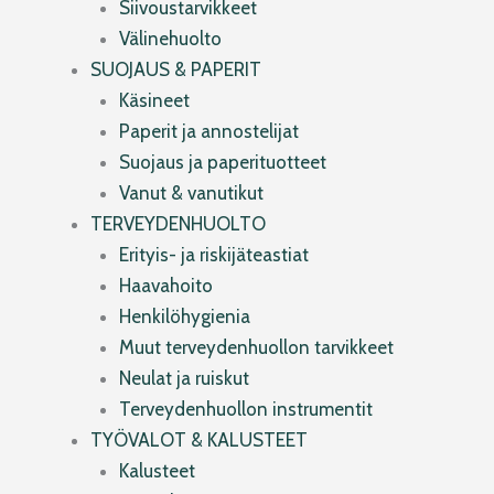
Siivoustarvikkeet
Välinehuolto
SUOJAUS & PAPERIT
Käsineet
Paperit ja annostelijat
Suojaus ja paperituotteet
Vanut & vanutikut
TERVEYDENHUOLTO
Erityis- ja riskijäteastiat
Haavahoito
Henkilöhygienia
Muut terveydenhuollon tarvikkeet
Neulat ja ruiskut
Terveydenhuollon instrumentit
TYÖVALOT & KALUSTEET
Kalusteet