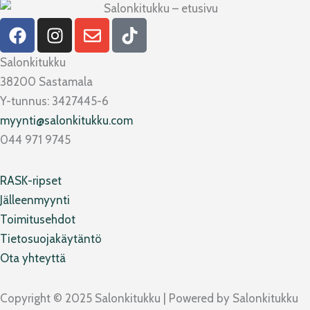
F
I
E
T
a
n
n
i
c
s
v
k
Salonkitukku
e
t
e
t
38200 Sastamala
b
a
l
o
Y-tunnus: 3427445-6
o
g
o
k
myynti@salonkitukku.com
o
r
p
044 971 9745
k
a
e
m
RASK-ripset
Jälleenmyynti
Toimitusehdot
Tietosuojakäytäntö
Ota yhteyttä
Copyright © 2025 Salonkitukku | Powered by Salonkitukku