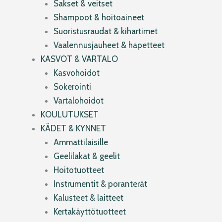
Sakset & veitset
Shampoot & hoitoaineet
Suoristusraudat & kihartimet
Vaalennusjauheet & hapetteet
KASVOT & VARTALO
Kasvohoidot
Sokerointi
Vartalohoidot
KOULUTUKSET
KÄDET & KYNNET
Ammattilaisille
Geelilakat & geelit
Hoitotuotteet
Instrumentit & poranterät
Kalusteet & laitteet
Kertakäyttötuotteet