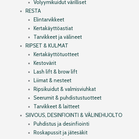
Volyymikuidut värilliset
RESTA
Elintarvikkeet
Kertakäyttöastiat
Tarvikkeet ja välineet
RIPSET & KULMAT
Kertakäyttötuotteet
Kestovärit
Lash lift & brow lift
Liimat & nesteet
Ripsikuidut & valmisviuhkat
Seerumit & puhdistustuotteet
Tarvikkeet & laitteet
SIIVOUS, DESINFIOINTI & VÄLINEHUOLTO
Puhdistus ja desinfiointi
Roskapussit ja jätesäkit