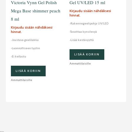
Victoria Vynn Gel Polish
Gel UV/LED 15 ml
Mega Base shimmer peach
Kirjaudu sisään nähdäksesi
hinnat.
8 ml
-Rakennegeelipohja UV/LED
Kirjaudu sisään nähdäksesi
hinnat.
-Tasoittaa kynsilevyä
-Joustava geelilakka
-Lisää kestävyyttä
-Luonnolliseen tyyliin
LISÄÄ KORIIN
-Ei kellastu
Ammattilaisille
LISÄÄ KORIIN
Ammattilaisille