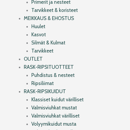
Primerit ja nesteet
Tarvikkeet & koristeet
MEIKKAUS & EHOSTUS
Huulet
Kasvot
Silmät & Kulmat
Tarvikkeet
OUTLET
RASK-RIPSITUOTTEET
Puhdistus & nesteet
Ripsiliimat
RASK-RIPSIKUIDUT
Klassiset kuidut värilliset
Valmisviuhkat mustat
Valmisviuhkat värilliset
Volyymikuidut musta