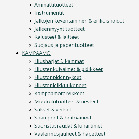
Ammattituotteet
Instrumentit
Jalkojen keventäminen & erikoishoidot
Jälleenmyyntituotteet
Kalusteet & laitteet
Suojaus ja paperituotteet
KAMPAAMO
Hiusharjat & kammat
Hiustenkuivaimet & pidikkeet
Hiustenpidennykset
Hiustenleikkuukoneet
Kampaamotarvikkeet
Muotoilutuotteet & nesteet
Sakset & veitset
Shampoot & hoitoaineet
Suoristusraudat & kihartimet
Vaalennusjauheet & hapetteet