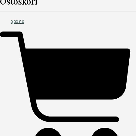
Ostoskori
0,00
€
0