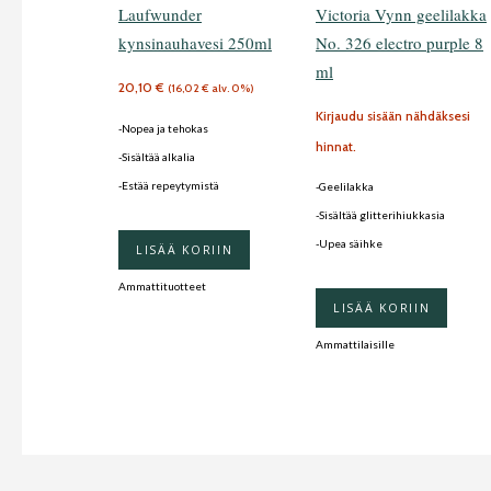
Laufwunder
Victoria Vynn geelilakka
kynsinauhavesi 250ml
No. 326 electro purple 8
ml
20,10
€
(
16,02
€
alv. 0%)
Kirjaudu sisään nähdäksesi
-Nopea ja tehokas
hinnat.
-Sisältää alkalia
-Estää repeytymistä
-Geelilakka
-Sisältää glitterihiukkasia
-Upea säihke
LISÄÄ KORIIN
Ammattituotteet
LISÄÄ KORIIN
Ammattilaisille