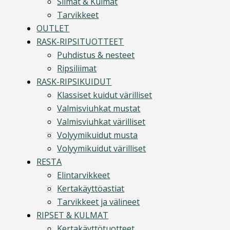
Silmät & Kulmat
Tarvikkeet
OUTLET
RASK-RIPSITUOTTEET
Puhdistus & nesteet
Ripsiliimat
RASK-RIPSIKUIDUT
Klassiset kuidut värilliset
Valmisviuhkat mustat
Valmisviuhkat värilliset
Volyymikuidut musta
Volyymikuidut värilliset
RESTA
Elintarvikkeet
Kertakäyttöastiat
Tarvikkeet ja välineet
RIPSET & KULMAT
Kertakäyttötuotteet