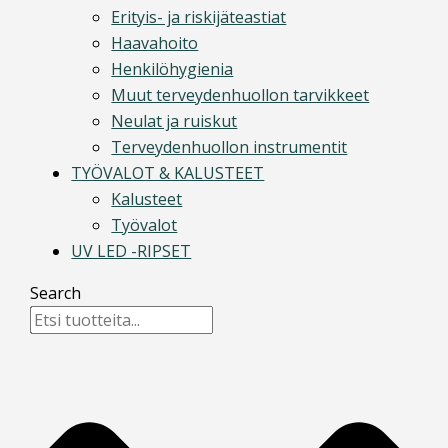
Erityis- ja riskijäteastiat
Haavahoito
Henkilöhygienia
Muut terveydenhuollon tarvikkeet
Neulat ja ruiskut
Terveydenhuollon instrumentit
TYÖVALOT & KALUSTEET
Kalusteet
Työvalot
UV LED -RIPSET
Search