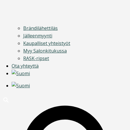
Brändilähettiläs
Jälleenmyynti
Kaupalliset yhteistyöt
Myy Salonkitukussa
RASK-ripset
Ota yhteyttä