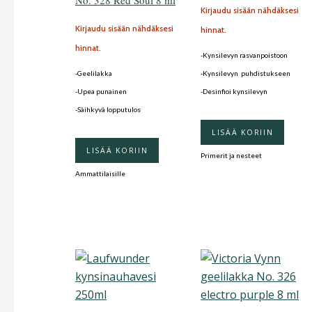
No. 328 Red Soul 8 ml
Kirjaudu sisään nähdäksesi
Kirjaudu sisään nähdäksesi
hinnat.
hinnat.
-Kynsilevyn rasvanpoistoon
-Geelilakka
-Kynsilevyn puhdistukseen
-Upea punainen
-Desinfioi kynsilevyn
-Säihkyvä lopputulos
LISÄÄ KORIIN
LISÄÄ KORIIN
Primerit ja nesteet
Ammattilaisille