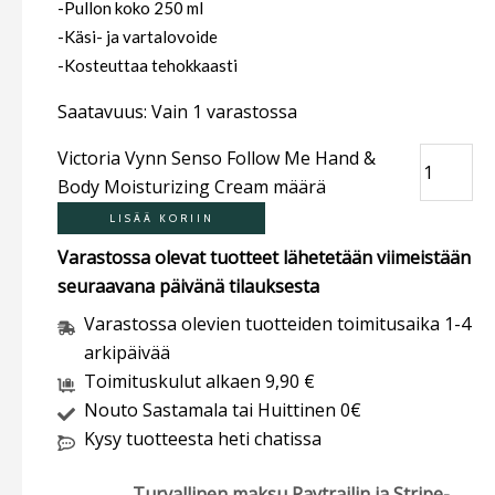
-Pullon koko 250 ml
-Käsi- ja vartalovoide
-Kosteuttaa tehokkaasti
Saatavuus:
Vain 1 varastossa
Victoria Vynn Senso Follow Me Hand &
Body Moisturizing Cream määrä
LISÄÄ KORIIN
Varastossa olevat tuotteet lähetetään viimeistään
seuraavana päivänä tilauksesta
Varastossa olevien tuotteiden toimitusaika 1-4
arkipäivää
Toimituskulut alkaen 9,90 €
Nouto Sastamala tai Huittinen 0€
Kysy tuotteesta heti chatissa
Turvallinen maksu Paytrailin ja Stripe-