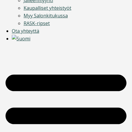
Jälleenmyynti
Kaupalliset yhteistyöt
Myy Salonkitukussa
RASK-ripset
Ota yhteyttä