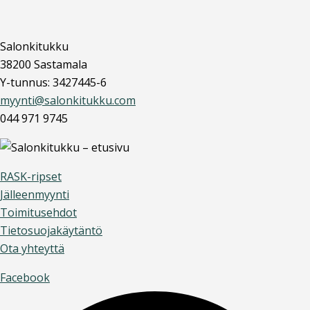
Salonkitukku
38200 Sastamala
Y-tunnus: 3427445-6
myynti@salonkitukku.com
044 971 9745
RASK-ripset
Jälleenmyynti
Toimitusehdot
Tietosuojakäytäntö
Ota yhteyttä
Facebook