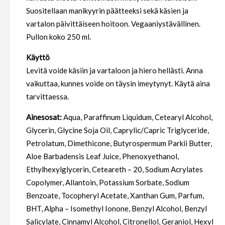
Suositellaan manikyyrin päätteeksi sekä käsien ja
vartalon päivittäiseen hoitoon. Vegaaniystävällinen.
Pullon koko 250 ml.
Käyttö
Levitä voide käsiin ja vartaloon ja hiero hellästi. Anna
vaikuttaa, kunnes voide on täysin imeytynyt. Käytä aina
tarvittaessa.
Ainesosat:
Aqua, Paraffinum Liquidum, Cetearyl Alcohol,
Glycerin, Glycine Soja Oil, Caprylic/Capric Triglyceride,
Petrolatum, Dimethicone, Butyrospermum Parkii Butter,
Aloe Barbadensis Leaf Juice, Phenoxyethanol,
Ethylhexylglycerin, Ceteareth – 20, Sodium Acrylates
Copolymer, Allantoin, Potassium Sorbate, Sodium
Benzoate, Tocopheryl Acetate, Xanthan Gum, Parfum,
BHT, Alpha – Isomethyl Ionone, Benzyl Alcohol, Benzyl
Salicylate, Cinnamyl Alcohol, Citronellol, Geraniol, Hexyl