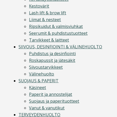
Kestovärit
Lash lift & brow lift
Liimat & nesteet
Ripsikuidut & valmisviuhkat
Seerumit & puhdistustuotteet
Tarvikkeet & laitteet
SIIVOUS, DESINFIOINTI & VÄLINEHUOLTO
Puhdistus ja desinfiointi
Roskapussit ja jätesäkit
Siivoustarvikkeet
Välinehuolto
SUOJAUS & PAPERIT
Käsineet
Paperit ja annostelijat
Suojaus ja paperituotteet
Vanut & vanutikut
TERVEYDENHUOLTO