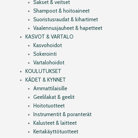
Sakset & veitset
Shampoot & hoitoaineet
Suoristusraudat & kihartimet
Vaalennusjauheet & hapetteet
KASVOT & VARTALO
Kasvohoidot
Sokerointi
Vartalohoidot
KOULUTUKSET
KÄDET & KYNNET
Ammattilaisille
Geelilakat & geelit
Hoitotuotteet
Instrumentit & poranterät
Kalusteet & laitteet
Kertakäyttötuotteet