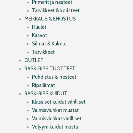
Primerit ja nesteet
Tarvikkeet & koristeet
MEIKKAUS & EHOSTUS
Huulet
Kasvot
Silmät & Kulmat
Tarvikkeet
OUTLET
RASK-RIPSITUOTTEET
Puhdistus & nesteet
Ripsiliimat
RASK-RIPSIKUIDUT
Klassiset kuidut värilliset
Valmisviuhkat mustat
Valmisviuhkat värilliset
Volyymikuidut musta