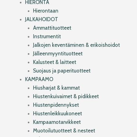
HIERONTA
Hierontaan
JALKAHOIDOT
Ammattituotteet
Instrumentit
Jalkojen keventäminen & erikoishoidot
Jälleenmyyntituotteet
Kalusteet & laitteet
Suojaus ja paperituotteet
KAMPAAMO
Hiusharjat & kammat
Hiustenkuivaimet & pidikkeet
Hiustenpidennykset
Hiustenleikkuukoneet
Kampaamotarvikkeet
Muotoilutuotteet & nesteet