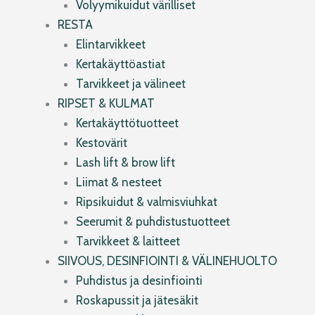
Volyymikuidut värilliset
RESTA
Elintarvikkeet
Kertakäyttöastiat
Tarvikkeet ja välineet
RIPSET & KULMAT
Kertakäyttötuotteet
Kestovärit
Lash lift & brow lift
Liimat & nesteet
Ripsikuidut & valmisviuhkat
Seerumit & puhdistustuotteet
Tarvikkeet & laitteet
SIIVOUS, DESINFIOINTI & VÄLINEHUOLTO
Puhdistus ja desinfiointi
Roskapussit ja jätesäkit