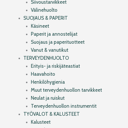
Siivoustarvikkeet
Välinehuolto
SUOJAUS & PAPERIT
Käsineet
Paperit ja annostelijat
Suojaus ja paperituotteet
Vanut & vanutikut
TERVEYDENHUOLTO
Erityis- ja riskijäteastiat
Haavahoito
Henkilöhygienia
Muut terveydenhuollon tarvikkeet
Neulat ja ruiskut
Terveydenhuollon instrumentit
TYÖVALOT & KALUSTEET
Kalusteet