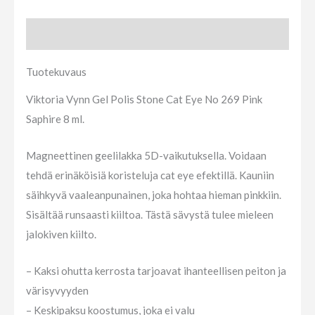
Tuotekuvaus
Tuotekuvaus
Viktoria Vynn Gel Polis Stone Cat Eye No 269 Pink
Saphire 8 ml.
Magneettinen geelilakka 5D-vaikutuksella. Voidaan
tehdä erinäköisiä koristeluja cat eye efektillä. Kauniin
säihkyvä vaaleanpunainen, joka hohtaa hieman pinkkiin.
Sisältää runsaasti kiiltoa. Tästä sävystä tulee mieleen
jalokiven kiilto.
– Kaksi ohutta kerrosta tarjoavat ihanteellisen peiton ja
värisyvyyden
– Keskipaksu koostumus, joka ei valu