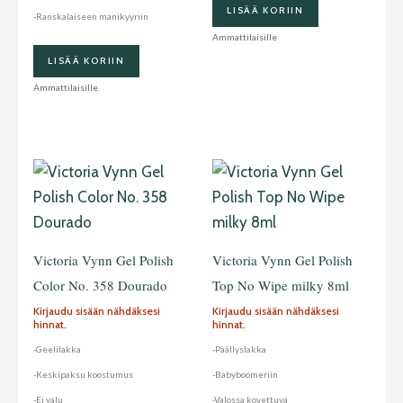
LISÄÄ KORIIN
-Ranskalaiseen manikyyriin
Ammattilaisille
LISÄÄ KORIIN
Ammattilaisille
Victoria Vynn Gel Polish
Victoria Vynn Gel Polish
Color No. 358 Dourado
Top No Wipe milky 8ml
Kirjaudu sisään nähdäksesi
Kirjaudu sisään nähdäksesi
hinnat.
hinnat.
-Geelilakka
-Päällyslakka
-Keskipaksu koostumus
-Babyboomeriin
-Ei valu
-Valossa kovettuva