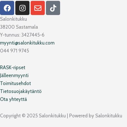
F
I
E
T
a
n
n
i
c
s
v
k
Salonkitukku
e
t
e
t
38200 Sastamala
b
a
l
o
Y-tunnus: 3427445-6
o
g
o
k
myynti@salonkitukku.com
o
r
p
044 971 9745
k
a
e
m
RASK-ripset
Jälleenmyynti
Toimitusehdot
Tietosuojakäytäntö
Ota yhteyttä
Copyright © 2025 Salonkitukku | Powered by Salonkitukku