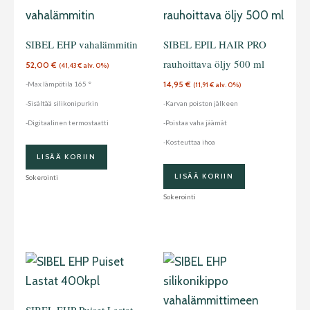
SIBEL EHP vahalämmitin
SIBEL EPIL HAIR PRO
rauhoittava öljy 500 ml
52,00
€
(
41,43
€
alv. 0%)
14,95
€
-Max lämpötila 165 °
(
11,91
€
alv. 0%)
-Sisältää silikonipurkin
-Karvan poiston jälkeen
-Digitaalinen termostaatti
-Poistaa vaha jäämät
-Kosteuttaa ihoa
LISÄÄ KORIIN
LISÄÄ KORIIN
Sokerointi
Sokerointi
SIBEL EHP Puiset Lastat