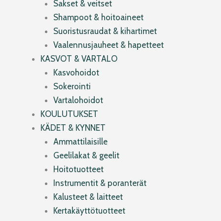
Sakset & veitset
Shampoot & hoitoaineet
Suoristusraudat & kihartimet
Vaalennusjauheet & hapetteet
KASVOT & VARTALO
Kasvohoidot
Sokerointi
Vartalohoidot
KOULUTUKSET
KÄDET & KYNNET
Ammattilaisille
Geelilakat & geelit
Hoitotuotteet
Instrumentit & poranterät
Kalusteet & laitteet
Kertakäyttötuotteet