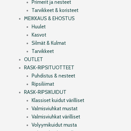
Primerit ja nesteet
Tarvikkeet & koristeet
MEIKKAUS & EHOSTUS
Huulet
Kasvot
Silmät & Kulmat
Tarvikkeet
OUTLET
RASK-RIPSITUOTTEET
Puhdistus & nesteet
Ripsiliimat
RASK-RIPSIKUIDUT
Klassiset kuidut värilliset
Valmisviuhkat mustat
Valmisviuhkat värilliset
Volyymikuidut musta