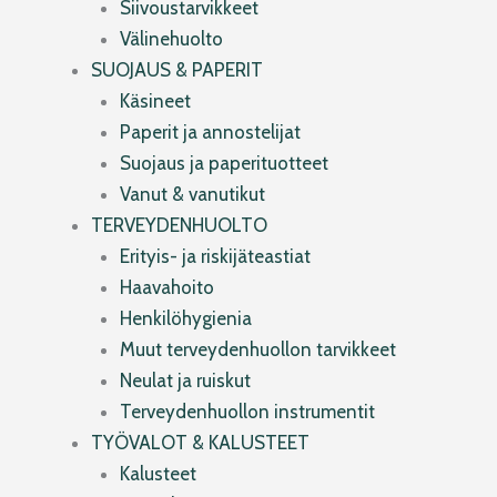
Siivoustarvikkeet
Välinehuolto
SUOJAUS & PAPERIT
Käsineet
Paperit ja annostelijat
Suojaus ja paperituotteet
Vanut & vanutikut
TERVEYDENHUOLTO
Erityis- ja riskijäteastiat
Haavahoito
Henkilöhygienia
Muut terveydenhuollon tarvikkeet
Neulat ja ruiskut
Terveydenhuollon instrumentit
TYÖVALOT & KALUSTEET
Kalusteet