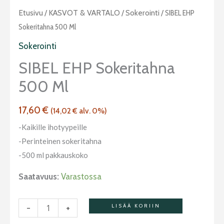
SIBEL
Etusivu
/
KASVOT & VARTALO
/
Sokerointi
/ SIBEL EHP
EHP
Sokeritahna 500 Ml
sokeritahna
Sokerointi
500
SIBEL EHP Sokeritahna
ml
500 Ml
määrä
17,60
€
(
14,02
€
alv. 0%)
-Kaikille ihotyypeille
-Perinteinen sokeritahna
-500 ml pakkauskoko
Saatavuus:
Varastossa
-
+
LISÄÄ KORIIN