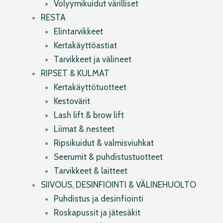
Volyymikuidut värilliset
RESTA
Elintarvikkeet
Kertakäyttöastiat
Tarvikkeet ja välineet
RIPSET & KULMAT
Kertakäyttötuotteet
Kestovärit
Lash lift & brow lift
Liimat & nesteet
Ripsikuidut & valmisviuhkat
Seerumit & puhdistustuotteet
Tarvikkeet & laitteet
SIIVOUS, DESINFIOINTI & VÄLINEHUOLTO
Puhdistus ja desinfiointi
Roskapussit ja jätesäkit