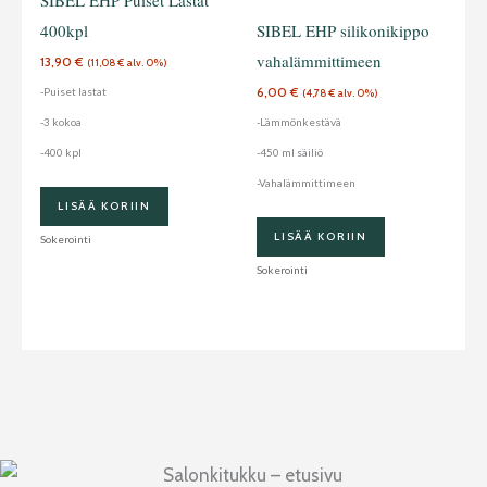
400kpl
SIBEL EHP silikonikippo
vahalämmittimeen
13,90
€
(
11,08
€
alv. 0%)
6,00
€
-Puiset lastat
(
4,78
€
alv. 0%)
-3 kokoa
-Lämmönkestävä
-400 kpl
-450 ml säiliö
-Vahalämmittimeen
LISÄÄ KORIIN
LISÄÄ KORIIN
Sokerointi
Sokerointi