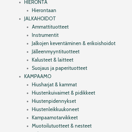
HIERONTA
Hierontaan
JALKAHOIDOT
Ammattituotteet
Instrumentit
Jalkojen keventäminen & erikoishoidot
Jälleenmyyntituotteet
Kalusteet & laitteet
Suojaus ja paperituotteet
KAMPAAMO
Hiusharjat & kammat
Hiustenkuivaimet & pidikkeet
Hiustenpidennykset
Hiustenleikkuukoneet
Kampaamotarvikkeet
Muotoilutuotteet & nesteet