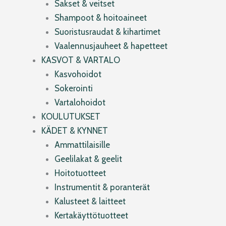
Sakset & veitset
Shampoot & hoitoaineet
Suoristusraudat & kihartimet
Vaalennusjauheet & hapetteet
KASVOT & VARTALO
Kasvohoidot
Sokerointi
Vartalohoidot
KOULUTUKSET
KÄDET & KYNNET
Ammattilaisille
Geelilakat & geelit
Hoitotuotteet
Instrumentit & poranterät
Kalusteet & laitteet
Kertakäyttötuotteet