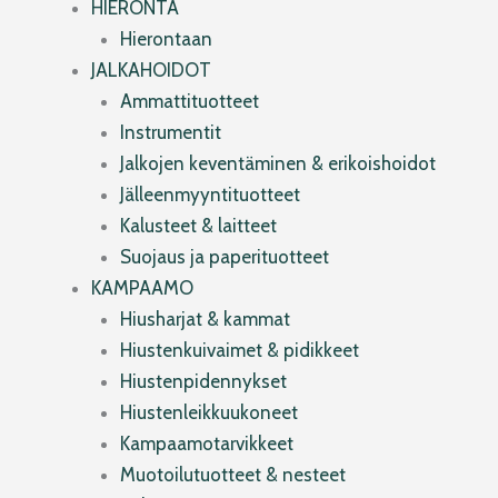
HIERONTA
Hierontaan
JALKAHOIDOT
Ammattituotteet
Instrumentit
Jalkojen keventäminen & erikoishoidot
Jälleenmyyntituotteet
Kalusteet & laitteet
Suojaus ja paperituotteet
KAMPAAMO
Hiusharjat & kammat
Hiustenkuivaimet & pidikkeet
Hiustenpidennykset
Hiustenleikkuukoneet
Kampaamotarvikkeet
Muotoilutuotteet & nesteet