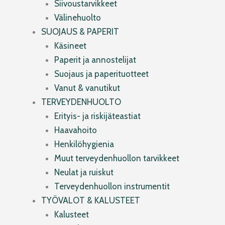
Siivoustarvikkeet
Välinehuolto
SUOJAUS & PAPERIT
Käsineet
Paperit ja annostelijat
Suojaus ja paperituotteet
Vanut & vanutikut
TERVEYDENHUOLTO
Erityis- ja riskijäteastiat
Haavahoito
Henkilöhygienia
Muut terveydenhuollon tarvikkeet
Neulat ja ruiskut
Terveydenhuollon instrumentit
TYÖVALOT & KALUSTEET
Kalusteet