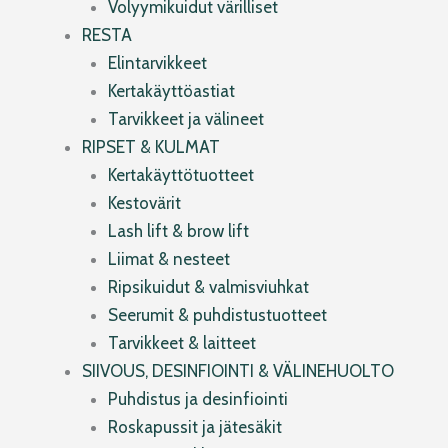
Volyymikuidut värilliset
RESTA
Elintarvikkeet
Kertakäyttöastiat
Tarvikkeet ja välineet
RIPSET & KULMAT
Kertakäyttötuotteet
Kestovärit
Lash lift & brow lift
Liimat & nesteet
Ripsikuidut & valmisviuhkat
Seerumit & puhdistustuotteet
Tarvikkeet & laitteet
SIIVOUS, DESINFIOINTI & VÄLINEHUOLTO
Puhdistus ja desinfiointi
Roskapussit ja jätesäkit