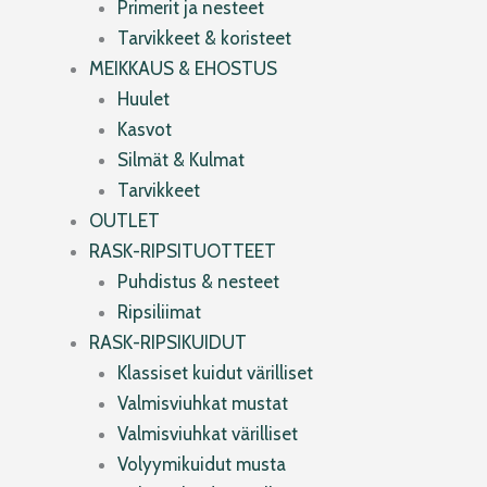
Primerit ja nesteet
Tarvikkeet & koristeet
MEIKKAUS & EHOSTUS
Huulet
Kasvot
Silmät & Kulmat
Tarvikkeet
OUTLET
RASK-RIPSITUOTTEET
Puhdistus & nesteet
Ripsiliimat
RASK-RIPSIKUIDUT
Klassiset kuidut värilliset
Valmisviuhkat mustat
Valmisviuhkat värilliset
Volyymikuidut musta