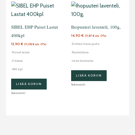
SIBEL EHP Puiset Lastat
Ihopuuteri laventeli, 100g,
400kpl
14,90
€
(
11,87
€
alv. 0%)
13,90
€
-Erittäin hieno jauhe
(
11,08
€
alv. 0%)
-Puiset lastat
-Rauhoittava
-3 kokoa
-imee kosteutta
-400 kpl
LISÄÄ KORIIN
LISÄÄ KORIIN
Sokerointi
Sokerointi