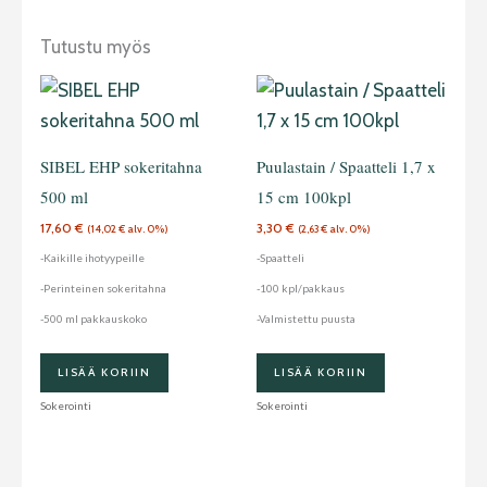
Tutustu myös
SIBEL EHP sokeritahna
Puulastain / Spaatteli 1,7 x
500 ml
15 cm 100kpl
17,60
€
3,30
€
(
14,02
€
alv. 0%)
(
2,63
€
alv. 0%)
-Kaikille ihotyypeille
-Spaatteli
-Perinteinen sokeritahna
-100 kpl/pakkaus
-500 ml pakkauskoko
-Valmistettu puusta
LISÄÄ KORIIN
LISÄÄ KORIIN
Sokerointi
Sokerointi