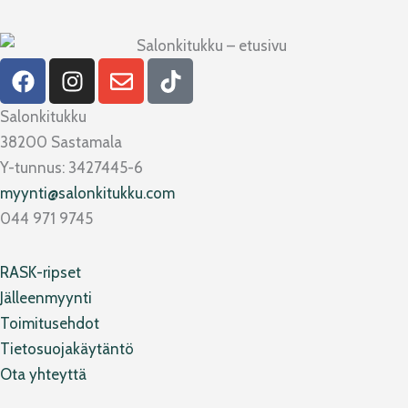
F
I
E
T
a
n
n
i
c
s
v
k
Salonkitukku
e
t
e
t
38200 Sastamala
b
a
l
o
Y-tunnus: 3427445-6
o
g
o
k
myynti@salonkitukku.com
o
r
p
044 971 9745
k
a
e
m
RASK-ripset
Jälleenmyynti
Toimitusehdot
Tietosuojakäytäntö
Ota yhteyttä