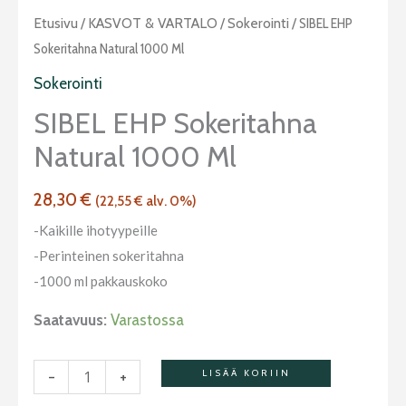
SIBEL
Etusivu
/
KASVOT & VARTALO
/
Sokerointi
/ SIBEL EHP
EHP
Sokeritahna Natural 1000 Ml
sokeritahna
Sokerointi
natural
SIBEL EHP Sokeritahna
1000
Natural 1000 Ml
ml
määrä
28,30
€
(
22,55
€
alv. 0%)
-Kaikille ihotyypeille
-Perinteinen sokeritahna
-1000 ml pakkauskoko
Saatavuus:
Varastossa
-
+
LISÄÄ KORIIN