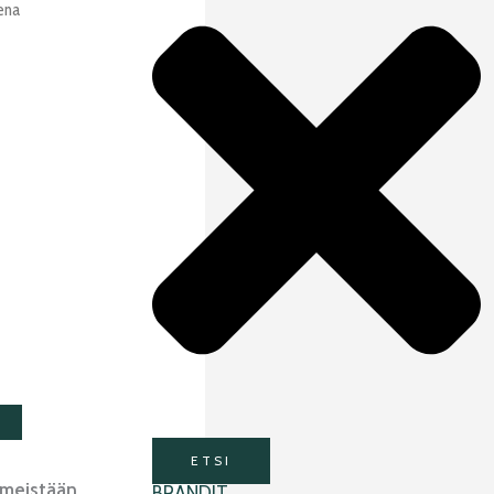
ena
ETSI
imeistään
BRÄNDIT