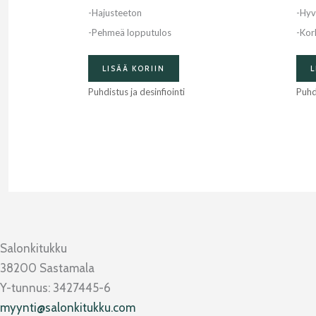
-Hajusteeton
-Hyv
-Pehmeä lopputulos
-Kor
LISÄÄ KORIIN
L
Puhdistus ja desinfiointi
Puhdi
Salonkitukku
38200 Sastamala
Y-tunnus: 3427445-6
myynti@salonkitukku.com