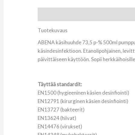
Tuotekuvaus
Lisätietoja
Tuotekuvaus
ABENA käsihuuhde 73,5 p-% 500ml pumppupu
käsindesinfektioon. Etanolipohjainen, levit
päivittäiseen käyttöön. Sopii herkkäihoisille
Täyttää standardit:
EN1500 (hygieeninen käsien desinfiointi)
EN12791 (kirurginen käsien desinfiointi)
EN13727 (bakteerit)
EN13624 (hiivat)
EN14476 (virukset)
EN14348 (mykobakteerit)