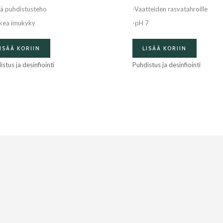
ä puhdistusteho
-Vaatteiden rasvatahroille
kea imukyky
-pH 7
ISÄÄ KORIIN
LISÄÄ KORIIN
stus ja desinfiointi
Puhdistus ja desinfiointi