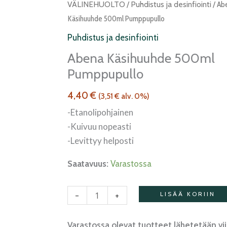
käsihuuhde
VÄLINEHUOLTO
/
Puhdistus ja desinfiointi
/ Ab
500ml
Käsihuuhde 500ml Pumppupullo
pumppupullo
Puhdistus ja desinfiointi
määrä
Abena Käsihuuhde 500ml
Pumppupullo
4,40
€
(
3,51
€
alv. 0%)
-Etanolipohjainen
-Kuivuu nopeasti
-Levittyy helposti
Saatavuus:
Varastossa
-
+
LISÄÄ KORIIN
Varastossa olevat tuotteet lähetetään vi