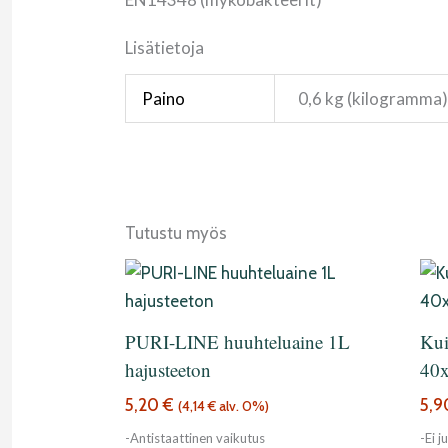
Lisätietoja
Paino
0,6 kg (kilogramma
Tutustu myös
PURI-LINE huuhteluaine 1L
Kui
hajusteeton
40
5,20
€
5,
(
4,14
€
alv. 0%)
-Antistaattinen vaikutus
-Ei j