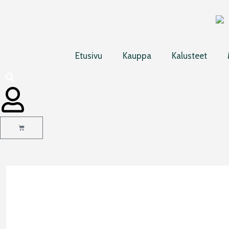
Siirry
sisältöön
Etusivu
Kauppa
Kalusteet
Cart