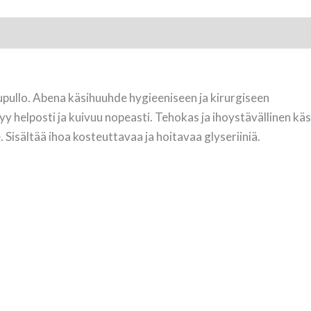
llo. Abena käsihuuhde hygieeniseen ja kirurgiseen
tyy helposti ja kuivuu nopeasti. Tehokas ja ihoystävällinen k
. Sisältää ihoa kosteuttavaa ja hoitavaa glyseriiniä.