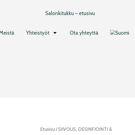
Meistä
Yhteistyöt
Ota yhteyttä
Abena
Etusivu
/
SIIVOUS, DESINFIOINTI &