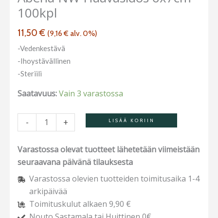
100kpl
määrä
11,50
€
(
9,16
€
alv. 0%)
-Vedenkestävä
-Ihoystävällinen
-Steriili
Saatavuus:
Vain 3 varastossa
-
+
LISÄÄ KORIIN
Varastossa olevat tuotteet lähetetään viimeistään
seuraavana päivänä tilauksesta
Varastossa olevien tuotteiden toimitusaika 1-4
arkipäivää
Toimituskulut alkaen 9,90 €
Nouto Sastamala tai Huittinen 0€