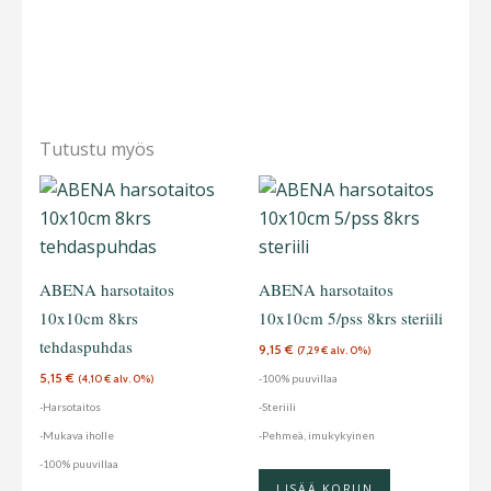
Tutustu myös
ABENA harsotaitos
ABENA harsotaitos
10x10cm 8krs
10x10cm 5/pss 8krs steriili
tehdaspuhdas
9,15
€
(
7,29
€
alv. 0%)
5,15
€
-100% puuvillaa
(
4,10
€
alv. 0%)
-Harsotaitos
-Steriili
-Mukava iholle
-Pehmeä, imukykyinen
-100% puuvillaa
LISÄÄ KORIIN