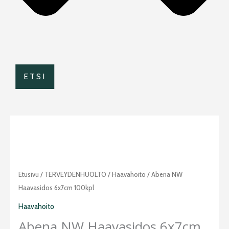
ETSI
Abena
Etusivu
/
TERVEYDENHUOLTO
/
Haavahoito
/ Abena NW
NW
Haavasidos 6x7cm 100kpl
haavasidos
Haavahoito
6x7cm
Abena NW Haavasidos 6x7cm
100kpl