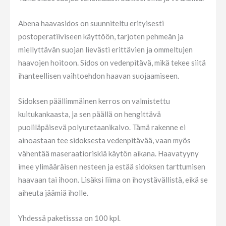
Abena haavasidos on suunniteltu erityisesti
postoperatiiviseen käyttöön, tarjoten pehmeän ja
miellyttävän suojan lievästi erittävien ja ommeltujen
haavojen hoitoon. Sidos on vedenpitävä, mikä tekee siitä
ihanteellisen vaihtoehdon haavan suojaamiseen.
Sidoksen päällimmäinen kerros on valmistettu
kuitukankaasta, ja sen päällä on hengittävä
puoliläpäisevä polyuretaanikalvo. Tämä rakenne ei
ainoastaan tee sidoksesta vedenpitävää, vaan myös
vähentää maseraatioriskiä käytön aikana. Haavatyyny
imee ylimääräisen nesteen ja estää sidoksen tarttumisen
haavaan tai ihoon. Lisäksi liima on ihoystävällistä, eikä se
aiheuta jäämiä iholle.
Yhdessä paketisssa on 100 kpl.