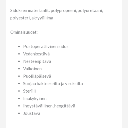
Sidoksen materiaalit: polypropeeni, polyuretaani,
polyesteri, akryyliliima
Ominaisuudet:
Postoperatiivinen sidos
Vedenkestävä
Nesteenpitävä
Valkoinen
Puoliläpäisevä
Suojaa bakteereilta ja viruksilta
Steriili
Imukykyinen
Ihoystävällinen, hengittävä
Joustava