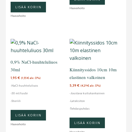
LISÄÄ KORIIN
Haavahoito
Haavahoito
0,9% NaCl-huuhteluliuos
30ml
Kiinnityssidos 10cm 10m
elastinen valkoinen
1,95
€
(
1,55
€
alv. 0%)
5,39
€
-NaCl-huuhteluliuos
(
4,29
€
alv. 0%)
-30 ml/tuubi
-Joustava kuitukankainen
-Steriili
-Lateksiton
-Tehdaspuhdas
LISÄÄ KORIIN
LISÄÄ KORIIN
Haavahoito
Haavahoito