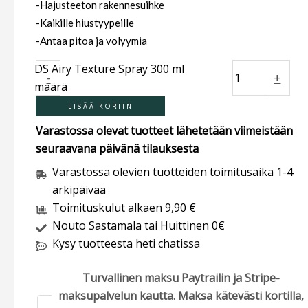
-Hajusteeton rakennesuihke
-Kaikille hiustyypeille
-Antaa pitoa ja volyymia
DS Airy Texture Spray 300 ml
-
+
määrä
LISÄÄ KORIIN
Varastossa olevat tuotteet lähetetään viimeistään
seuraavana päivänä tilauksesta
Varastossa olevien tuotteiden toimitusaika 1-4
arkipäivää
Toimituskulut alkaen 9,90 €
Nouto Sastamala tai Huittinen 0€
Kysy tuotteesta heti chatissa
Turvallinen maksu Paytrailin ja Stripe-
maksupalvelun kautta. Maksa kätevästi kortilla,