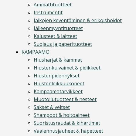
Ammattituotteet
Instrumentit
Jalkojen keventäminen & erikoishoidot
Jälleenmyyntituotteet
Kalusteet & laitteet
Suojaus ja paperituotteet
KAMPAAMO
Hiusharjat & kammat
Hiustenkuivaimet & pidikkeet
Hiustenpidennykset
Hiustenleikkuukoneet
Kampaamotarvikkeet
Muotoilutuotteet & nesteet
Sakset & veitset
Shampoot & hoitoaineet
Suoristusraudat & kihartimet
Vaalennusjauheet & hapetteet