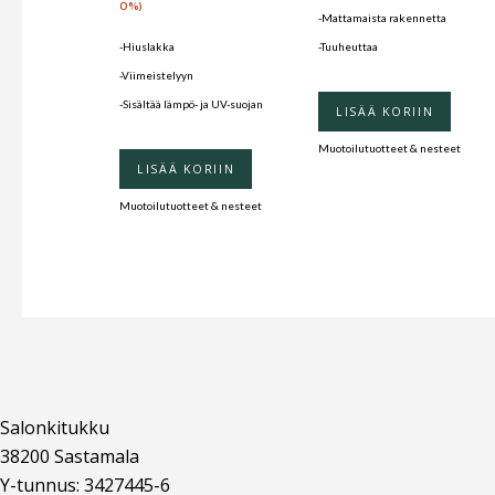
0%)
-Mattamaista rakennetta
-Hiuslakka
-Tuuheuttaa
-Viimeistelyyn
-Sisältää lämpö- ja UV-suojan
LISÄÄ KORIIN
Muotoilutuotteet & nesteet
LISÄÄ KORIIN
Muotoilutuotteet & nesteet
Salonkitukku
38200 Sastamala
Y-tunnus: 3427445-6