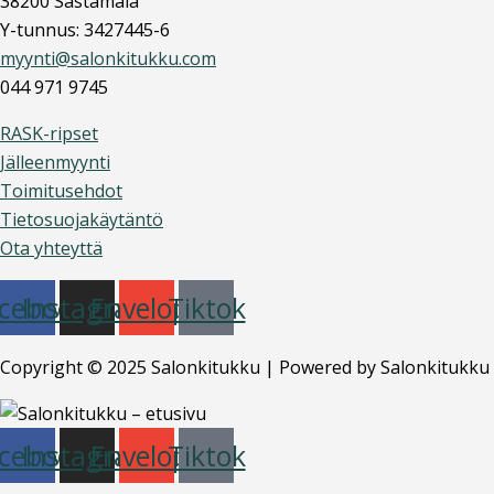
38200 Sastamala
Y-tunnus: 3427445-6
myynti@salonkitukku.com
044 971 9745
RASK-ripset
Jälleenmyynti
Toimitusehdot
Tietosuojakäytäntö
Ota yhteyttä
cebook
Instagram
Envelope
Tiktok
Copyright © 2025 Salonkitukku | Powered by Salonkitukku
cebook
Instagram
Envelope
Tiktok