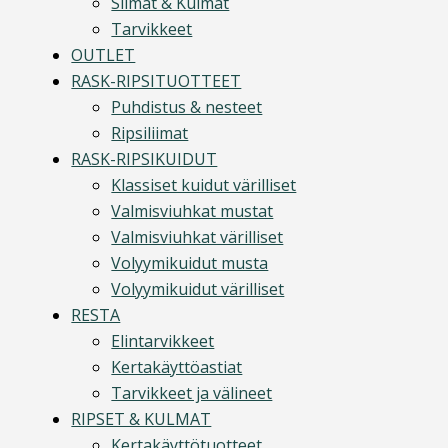
Silmät & Kulmat
Tarvikkeet
OUTLET
RASK-RIPSITUOTTEET
Puhdistus & nesteet
Ripsiliimat
RASK-RIPSIKUIDUT
Klassiset kuidut värilliset
Valmisviuhkat mustat
Valmisviuhkat värilliset
Volyymikuidut musta
Volyymikuidut värilliset
RESTA
Elintarvikkeet
Kertakäyttöastiat
Tarvikkeet ja välineet
RIPSET & KULMAT
Kertakäyttötuotteet