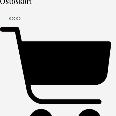
Ostoskori
0,00
€
0