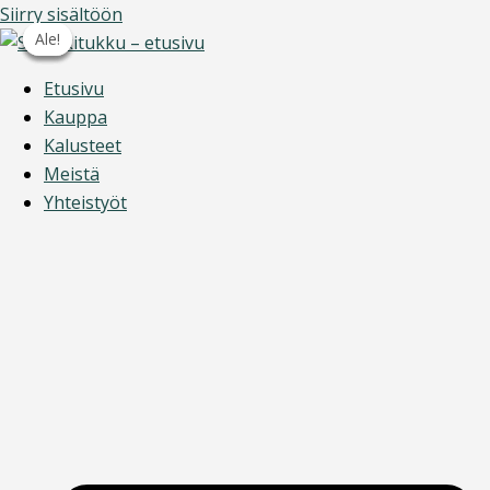
Siirry sisältöön
Ale!
Ale!
Ale!
Ale!
Etusivu
Kauppa
Kalusteet
Meistä
Yhteistyöt