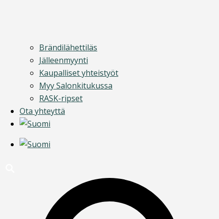
Brändilähettiläs
Jälleenmyynti
Kaupalliset yhteistyöt
Myy Salonkitukussa
RASK-ripset
Ota yhteyttä