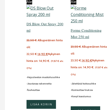
Ale
Ale
DS Blow Out Spray 200
ml
Forme Conditioning
Mist 250 ml
22,50
€
Alkuperäinen hinta
23,50
€
Alkuperäinen hinta
oli:
oli:
22,50 €.
14,90
€
Nykyinen
23,50 €.
14,90
€
Nykyinen
hinta on: 14,90 €.
(
11,87
€
alv.
hinta on: 14,90 €.
(
11,87
€
alv.
0%)
0%)
-Hajusteeton muotoilusuihke
-Joustavaa rakennetta
-Jätettävä hoitosuihke
-Tuuheuttaa
-Kosteuttaa hiuksia
-Kevyt koostumus
LISÄÄ KORIIN