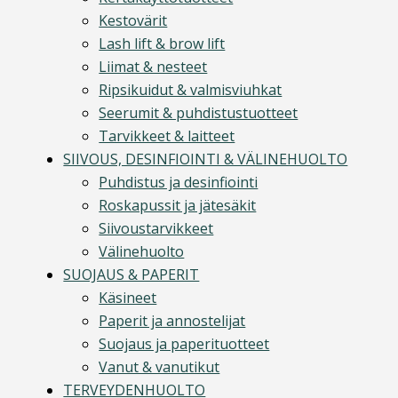
Kestovärit
Lash lift & brow lift
Liimat & nesteet
Ripsikuidut & valmisviuhkat
Seerumit & puhdistustuotteet
Tarvikkeet & laitteet
SIIVOUS, DESINFIOINTI & VÄLINEHUOLTO
Puhdistus ja desinfiointi
Roskapussit ja jätesäkit
Siivoustarvikkeet
Välinehuolto
SUOJAUS & PAPERIT
Käsineet
Paperit ja annostelijat
Suojaus ja paperituotteet
Vanut & vanutikut
TERVEYDENHUOLTO