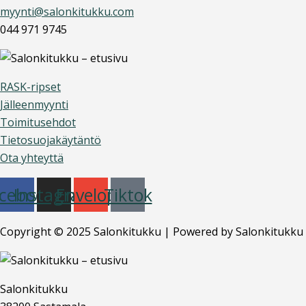
myynti@salonkitukku.com
044 971 9745
RASK-ripset
Jälleenmyynti
Toimitusehdot
Tietosuojakäytäntö
Ota yhteyttä
cebook
Instagram
Envelope
Tiktok
Copyright © 2025 Salonkitukku | Powered by Salonkitukku
Salonkitukku