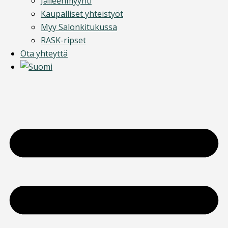
Jälleenmyynti
Kaupalliset yhteistyöt
Myy Salonkitukussa
RASK-ripset
Ota yhteyttä