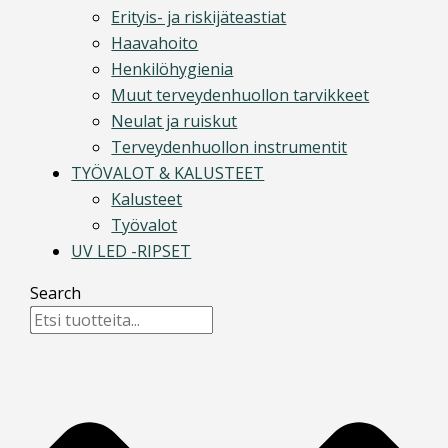
Erityis- ja riskijäteastiat
Haavahoito
Henkilöhygienia
Muut terveydenhuollon tarvikkeet
Neulat ja ruiskut
Terveydenhuollon instrumentit
TYÖVALOT & KALUSTEET
Kalusteet
Työvalot
UV LED -RIPSET
Search