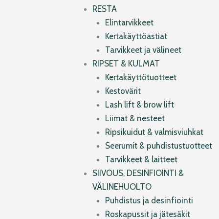
RESTA
Elintarvikkeet
Kertakäyttöastiat
Tarvikkeet ja välineet
RIPSET & KULMAT
Kertakäyttötuotteet
Kestovärit
Lash lift & brow lift
Liimat & nesteet
Ripsikuidut & valmisviuhkat
Seerumit & puhdistustuotteet
Tarvikkeet & laitteet
SIIVOUS, DESINFIOINTI &
VÄLINEHUOLTO
Puhdistus ja desinfiointi
Roskapussit ja jätesäkit