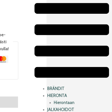
Main
Menu
pe-
ästi
kulla!
BRÄNDIT
HIERONTA
Hierontaan
JALKAHOIDOT