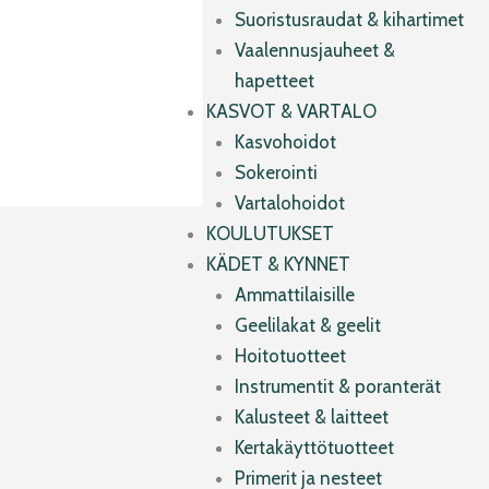
Suoristusraudat & kihartimet
Vaalennusjauheet &
hapetteet
KASVOT & VARTALO
Kasvohoidot
Sokerointi
Vartalohoidot
KOULUTUKSET
KÄDET & KYNNET
Ammattilaisille
Geelilakat & geelit
Hoitotuotteet
Instrumentit & poranterät
Kalusteet & laitteet
Kertakäyttötuotteet
Primerit ja nesteet