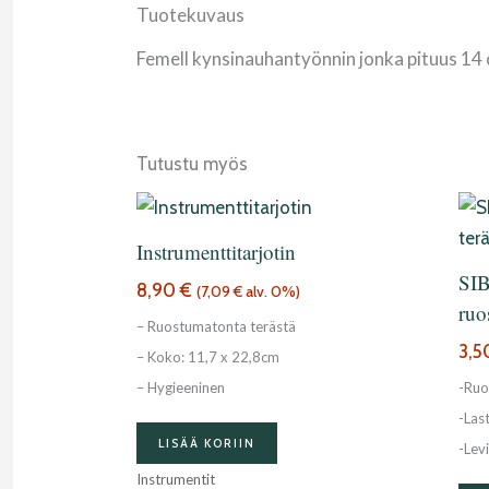
Tuotekuvaus
Femell kynsinauhantyönnin jonka pituus 14
Tutustu myös
Instrumenttitarjotin
SIB
8,90
€
(
7,09
€
alv. 0%)
ruo
– Ruostumatonta terästä
3,
– Koko: 11,7 x 22,8cm
– Hygieeninen
-Ruo
-Las
LISÄÄ KORIIN
-Lev
Instrumentit