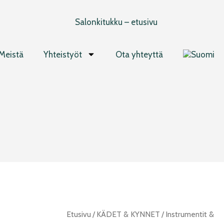
Meistä
Yhteistyöt
Ota yhteyttä
Femell
Etusivu
/
KÄDET & KYNNET
/
Instrumentit &