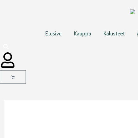
Siirry
sisältöön
Etusivu
Kauppa
Kalusteet
Cart