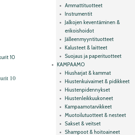
Ammattituotteet
Instrumentit
Jalkojen keventäminen &
erikoishoidot
Jälleenmyyntituotteet
Kalusteet & laitteet
Suojaus ja paperituotteet
KAMPAAMO
Hiusharjat & kammat
urit 10
Hiustenkuivaimet & pidikkeet
Hiustenpidennykset
Hiustenleikkuukoneet
Kampaamotarvikkeet
Muotoilutuotteet & nesteet
Sakset & veitset
Shampoot & hoitoaineet