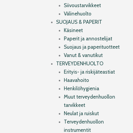
Siivoustarvikkeet
Välinehuolto
SUOJAUS & PAPERIT
Käsineet
Paperit ja annostelijat
Suojaus ja paperituotteet
Vanut & vanutikut
TERVEYDENHUOLTO
Erityis- ja riskijäteastiat
Haavahoito
Henkilöhygienia
Muut terveydenhuollon
tarvikkeet
Neulat ja ruiskut
Terveydenhuollon
instrumentit