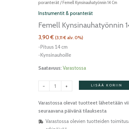
kynsinauhatyönnin
poranterät
/ Femell Kynsinauhatyönnin 14 Cm
14
Instrumentit & poranterät
cm
Femell Kynsinauhatyönnin 
määrä
3,90
€
(
3,11
€
alv. 0%)
-Pituus 14 cm
-Kynsinauhoille
Saatavuus:
Varastossa
-
+
LISÄÄ KORIIN
Varastossa olevat tuotteet lähetetään vi
seuraavana päivänä tilauksesta
Varastossa olevien tuotteiden toimitus