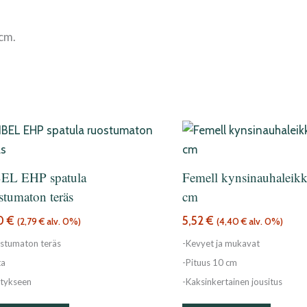
 cm.
EL EHP spatula
Femell kynsinauhaleikk
stumaton teräs
cm
50
€
5,52
€
(
2,79
€
alv. 0%)
(
4,40
€
alv. 0%)
stumaton teräs
-Kevyet ja mukavat
ta
-Pituus 10 cm
itykseen
-Kaksinkertainen jousitus