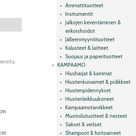
Ammattituotteet
Instrumentit
Jalkojen keventäminen &
erikoishoidot
Jälleenmyyntituotteet
Kalusteet & laitteet
Suojaus ja paperituotteet
pereita.
KAMPAAMO
Hiusharjat & kammat
Hiustenkuivaimet & pidikkeet
Hiustenpidennykset
Hiustenleikkuukoneet
Kampaamotarvikkeet
Muotoilutuotteet & nesteet
Sakset & veitset
0cm
Shampoot & hoitoaineet