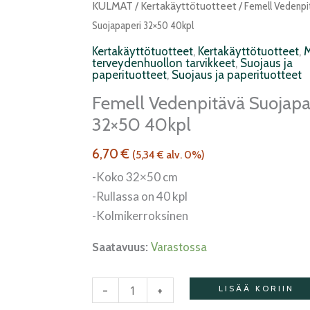
vedenpitävä
KULMAT
/
Kertakäyttötuotteet
/ Femell Vedenpi
suojapaperi
Suojapaperi 32×50 40kpl
32x50
Kertakäyttötuotteet
,
Kertakäyttötuotteet
,
terveydenhuollon tarvikkeet
,
Suojaus ja
40kpl
paperituotteet
,
Suojaus ja paperituotteet
määrä
Femell Vedenpitävä Suojapa
32×50 40kpl
6,70
€
(
5,34
€
alv. 0%)
-Koko 32×50 cm
-Rullassa on 40 kpl
-Kolmikerroksinen
Saatavuus:
Varastossa
-
+
LISÄÄ KORIIN