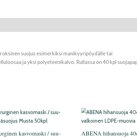
roksinen suojus esimerkiksi manikyyripöydälle tai
lluloosaa ja yksi polyeteenikalvo. Rullassa on 40 kpl suojapa
urginen kasvomaski / suu-
ABENA hihansuoja 4