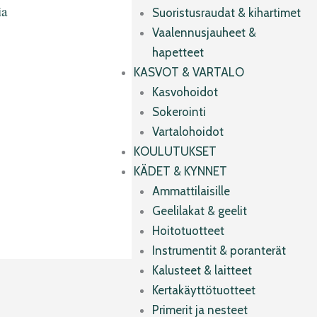
ia
Suoristusraudat & kihartimet
Vaalennusjauheet &
hapetteet
KASVOT & VARTALO
Kasvohoidot
Sokerointi
Vartalohoidot
KOULUTUKSET
KÄDET & KYNNET
Ammattilaisille
Geelilakat & geelit
Hoitotuotteet
Instrumentit & poranterät
Kalusteet & laitteet
Kertakäyttötuotteet
Primerit ja nesteet