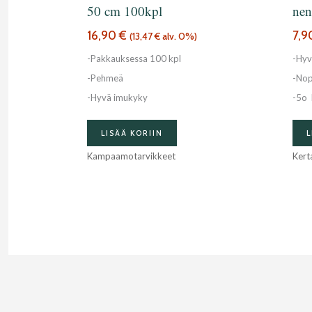
50 cm 100kpl
nen
16,90
€
7,
(
13,47
€
alv. 0%)
-Pakkauksessa 100 kpl
-Hyv
-Pehmeä
-Nop
-Hyvä imukyky
-5o 
LISÄÄ KORIIN
L
Kampaamotarvikkeet
Kert