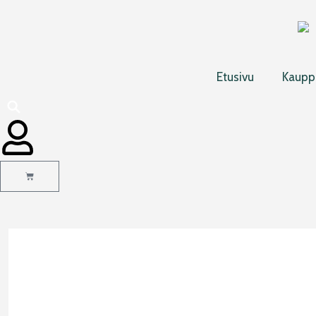
Siirry
sisältöön
Etusivu
Kaupp
Cart