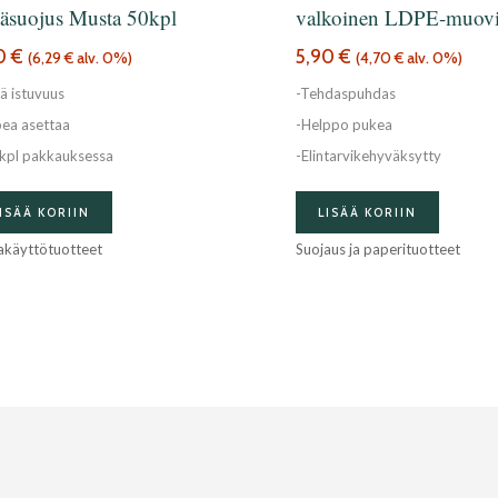
äsuojus Musta 50kpl
valkoinen LDPE-muov
90
€
5,90
€
(
6,29
€
alv. 0%)
(
4,70
€
alv. 0%)
ä istuvuus
-Tehdaspuhdas
ea asettaa
-Helppo pukea
kpl pakkauksessa
-Elintarvikehyväksytty
ISÄÄ KORIIN
LISÄÄ KORIIN
akäyttötuotteet
Suojaus ja paperituotteet