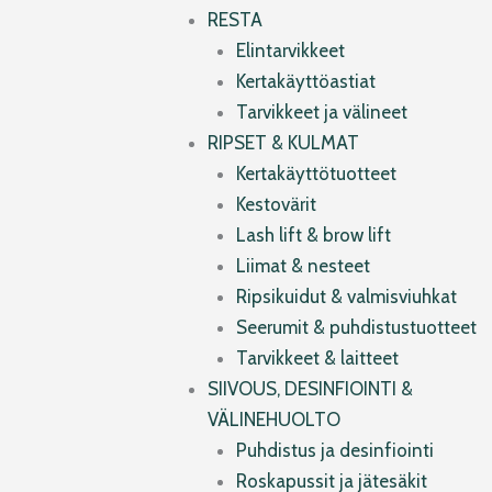
RESTA
Elintarvikkeet
Kertakäyttöastiat
Tarvikkeet ja välineet
RIPSET & KULMAT
Kertakäyttötuotteet
Kestovärit
Lash lift & brow lift
Liimat & nesteet
Ripsikuidut & valmisviuhkat
Seerumit & puhdistustuotteet
Tarvikkeet & laitteet
SIIVOUS, DESINFIOINTI &
VÄLINEHUOLTO
Puhdistus ja desinfiointi
Roskapussit ja jätesäkit