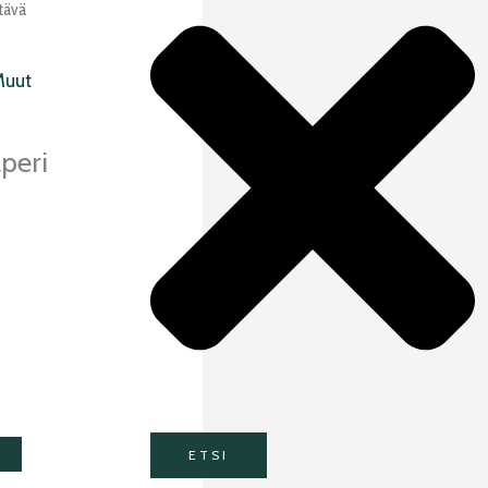
tävä
Muut
peri
ETSI