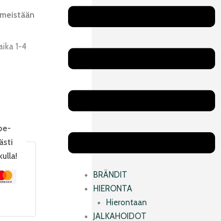
Main
imeistään
Menu
aika 1-4
pe-
ästi
kulla!
BRÄNDIT
HIERONTA
Hierontaan
JALKAHOIDOT