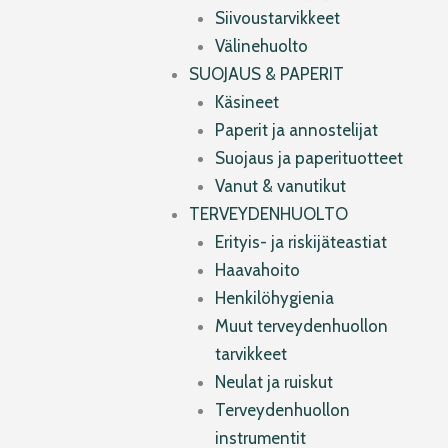
Siivoustarvikkeet
Välinehuolto
SUOJAUS & PAPERIT
Käsineet
Paperit ja annostelijat
Suojaus ja paperituotteet
Vanut & vanutikut
TERVEYDENHUOLTO
Erityis- ja riskijäteastiat
Haavahoito
Henkilöhygienia
Muut terveydenhuollon
tarvikkeet
Neulat ja ruiskut
Terveydenhuollon
instrumentit