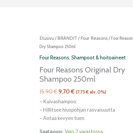
Alkuperäinen
Nykyinen
Four
Etusivu
/
BRÄNDIT
/
Four Reasons
/ Four Reasons
hinta
hinta
Reasons
Dry Shampoo 250ml
oli:
on:
original
Four Reasons
,
Shampoot & hoitoaineet
15,90 €.
9,70 €.
Dry
Four Reasons Original Dry
Shampoo
Shampoo 250ml
250ml
määrä
15,90
€
9,70
€
(
7,73
€
alv. 0%)
– Kuivashampoo
– Hillitsee hiuspohjan rasvaisuutta
– Antaa kevyen tuen
Saatavuus:
Vain 2 varastossa