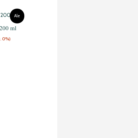
n
Ale
 200 ml
v. 0%)