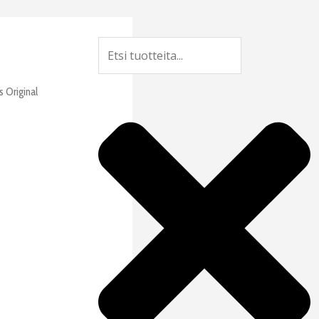
Search
 Original