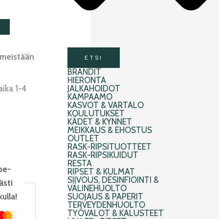
imeistään
ETSI
BRÄNDIT
HIERONTA
aika 1-4
JALKAHOIDOT
KAMPAAMO
KASVOT & VARTALO
KOULUTUKSET
KÄDET & KYNNET
MEIKKAUS & EHOSTUS
OUTLET
RASK-RIPSITUOTTEET
RASK-RIPSIKUIDUT
RESTA
pe-
RIPSET & KULMAT
SIIVOUS, DESINFIOINTI &
ästi
VÄLINEHUOLTO
kulla!
SUOJAUS & PAPERIT
TERVEYDENHUOLTO
TYÖVALOT & KALUSTEET