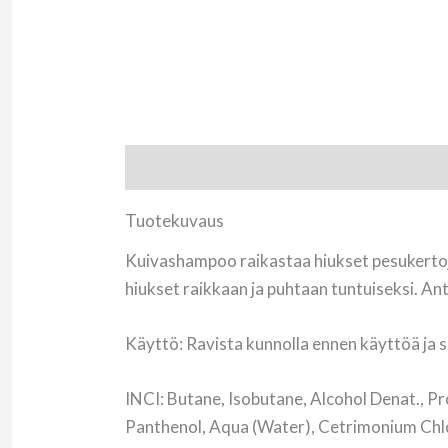
Tuotekuvaus
Arviot (0)
Tuotekuvaus
Kuivashampoo raikastaa hiukset pesukertojen 
hiukset raikkaan ja puhtaan tuntuiseksi. Anta
Käyttö: Ravista kunnolla ennen käyttöä ja s
INCI: Butane, Isobutane, Alcohol Denat., Pr
Panthenol, Aqua (Water), Cetrimonium Chlor