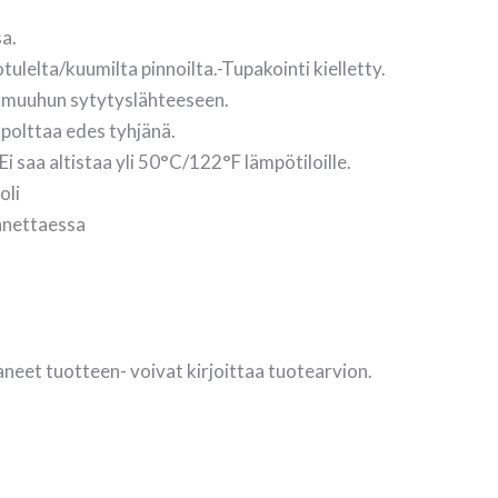
a.
ulelta/kuumilta pinnoilta.-Tupakointi kielletty.
i muuhun sytytyslähteeseen.
 polttaa edes tyhjänä.
saa altistaa yli 50°C/122°F lämpötiloille.
oli
nnettaessa
aneet tuotteen- voivat kirjoittaa tuotearvion.