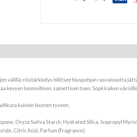
välillä: riisitärkkelys hillitsee hiuspohjan rasvaisuutta jät
a kevyen luonnollisen, samettisen tuen. Sopii kaiken värisille 
uihkuta kuivien hiusten tyveen.
opane, Oryza Sativa Starch, Hydrated Silica, Isopropyl Myris
ide, Citric Acid, Parfum (Fragrance).