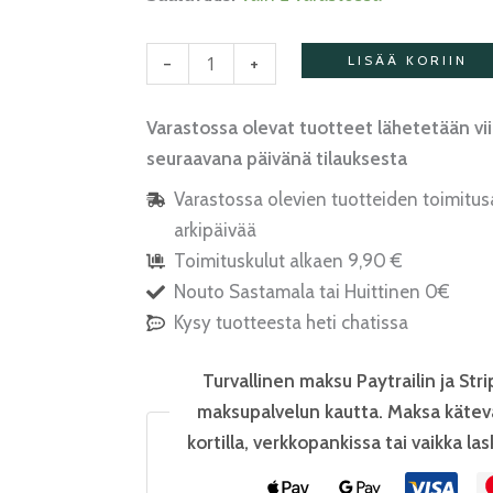
-
+
LISÄÄ KORIIN
Varastossa olevat tuotteet lähetetään vi
seuraavana päivänä tilauksesta
Varastossa olevien tuotteiden toimitus
arkipäivää
Toimituskulut alkaen 9,90 €
Nouto Sastamala tai Huittinen 0€
Kysy tuotteesta heti chatissa
Turvallinen maksu Paytrailin ja Stri
maksupalvelun kautta. Maksa kätev
kortilla, verkkopankissa tai vaikka las