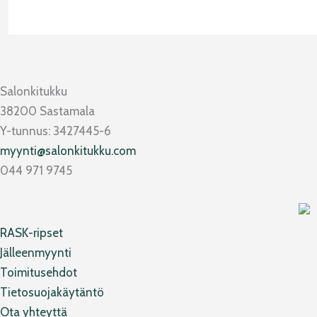
Salonkitukku
38200 Sastamala
Y-tunnus: 3427445-6
myynti@salonkitukku.com
044 971 9745
RASK-ripset
Jälleenmyynti
Toimitusehdot
Tietosuojakäytäntö
Ota yhteyttä