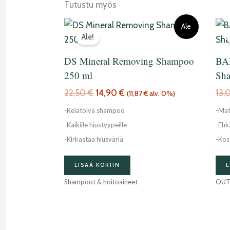
Tutustu myös
Alkuperäinen
Nykyinen
Ale
hinta
hinta
Ale!
oli:
on:
22,50 €.
14,90 €.
DS Mineral Removing Shampoo
BA
250 ml
Sh
22,50
€
14,90
€
13,
(
11,87
€
alv. 0%)
-Kelatoiva shampoo
-Ma
-Kaikille hiustyypeille
-Ehk
-Kirkastaa hiusväriä
-Kos
LISÄÄ KORIIN
L
Shampoot & hoitoaineet
OUT