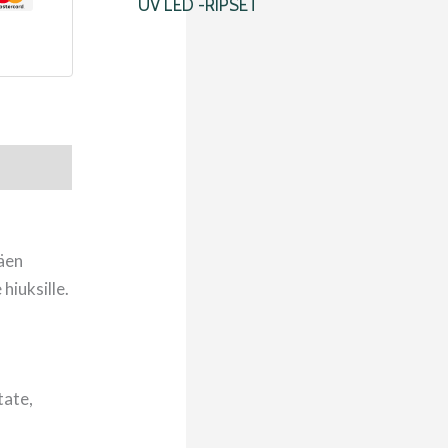
UV LED -RIPSET
täen
hiuksille.
tate,