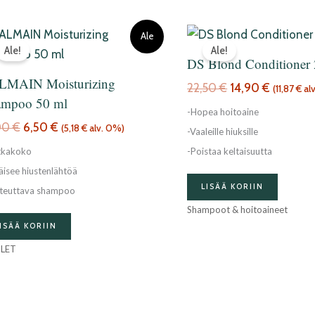
Alkuperäinen
Nykyinen
Alkuperäinen
Nykyine
Ale
hinta
hinta
hinta
hinta
Ale!
Ale!
DS Blond Conditioner
oli:
on:
oli:
on:
13,00 €.
6,50 €.
22,50 €.
14,90 €.
LMAIN Moisturizing
22,50
€
14,90
€
(
11,87
€
al
ampoo 50 ml
-Hopea hoitoaine
00
€
6,50
€
(
5,18
€
alv. 0%)
-Vaaleille hiuksille
tkakoko
-Poistaa keltaisuutta
äisee hiustenlähtöä
LISÄÄ KORIIN
teuttava shampoo
Shampoot & hoitoaineet
ISÄÄ KORIIN
LET