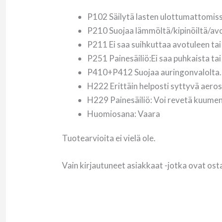
P102 Säilytä lasten ulottumattomiss
P210 Suojaa lämmöltä/kipinöiltä/avot
P211 Ei saa suihkuttaa avotuleen ta
P251 Painesäiliö:Ei saa puhkaista tai
P410+P412 Suojaa auringonvalolta.Ei 
H222 Erittäin helposti syttyvä aeros
H229 Painesäiliö: Voi revetä kuume
Huomiosana
: Vaara
Tuotearvioita ei vielä ole.
Vain kirjautuneet asiakkaat -jotka ovat ost