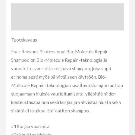
Tuotekuvaus
Arviot (0)
Tuotekuvaus
Four Reasons Professional Bio-Molecule Repair
Shampoo on Bio-Molecule Repair -teknologialla
varustettu, vaurioita korjaava shampoo, joka sopii
erinomaisesti myös päivittäiseen käyttöön. Bio-
Molecule Repair -teknologian sisältävä shampoo auttaa
suojaamaan hiuksia vaurioitumiselta, ylläpitää niiden
kosteustasapainoa sekä korjaa ja vahvistaa hiusta sekä
sisältä että ulkoa. Sulfaatiton shampoo.
#1
Korjaa vaurioita
#2
Vahvistaa hiuksia