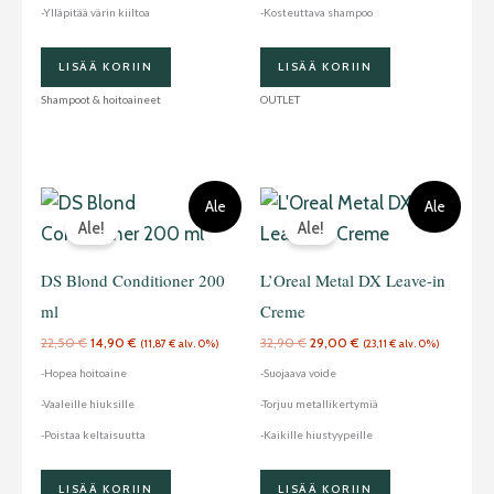
-Ylläpitää värin kiiltoa
-Kosteuttava shampoo
LISÄÄ KORIIN
LISÄÄ KORIIN
Shampoot & hoitoaineet
OUTLET
Alkuperäinen
Nykyinen
Alkuperäinen
Nykyinen
Ale
Ale
hinta
hinta
hinta
hinta
Ale!
Ale!
oli:
on:
oli:
on:
22,50 €.
14,90 €.
32,90 €.
29,00 €.
DS Blond Conditioner 200
L’Oreal Metal DX Leave-in
ml
Creme
22,50
€
14,90
€
32,90
€
29,00
€
(
11,87
€
alv. 0%)
(
23,11
€
alv. 0%)
-Hopea hoitoaine
-Suojaava voide
-Vaaleille hiuksille
-Torjuu metallikertymiä
-Poistaa keltaisuutta
-Kaikille hiustyypeille
LISÄÄ KORIIN
LISÄÄ KORIIN