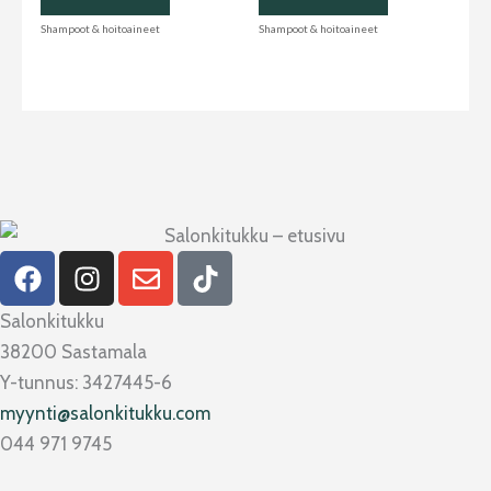
Shampoot & hoitoaineet
Shampoot & hoitoaineet
F
I
E
T
a
n
n
i
c
s
v
k
Salonkitukku
e
t
e
t
38200 Sastamala
b
a
l
o
Y-tunnus: 3427445-6
o
g
o
k
myynti@salonkitukku.com
o
r
p
044 971 9745
k
a
e
m