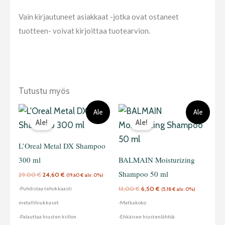
Vain kirjautuneet asiakkaat -jotka ovat ostaneet
tuotteen- voivat kirjoittaa tuotearvion.
Tutustu myös
Alkuperäinen
Nykyinen
Alkuperäinen
Nykyinen
Ale
Ale
hinta
hinta
hinta
hinta
Ale!
Ale!
oli:
on:
oli:
on:
29,00 €.
24,60 €.
13,00 €.
6,50 €.
L’Oreal Metal DX Shampoo
300 ml
BALMAIN Moisturizing
Shampoo 50 ml
29,00
€
24,60
€
(
19,60
€
alv. 0%)
13,00
€
6,50
€
-Puhdistaa tehokkaasti
(
5,18
€
alv. 0%)
metallihiukkaset
-Matkakoko
-Palauttaa hiusten kiillon
-Ehkäisee hiustenlähtöä