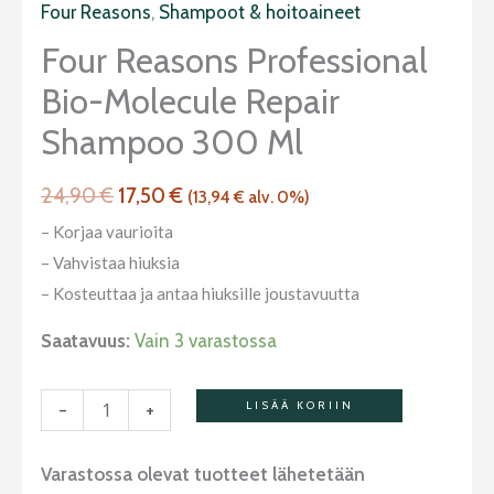
Professional
Four Reasons
,
Shampoot & hoitoaineet
24,90 €.
17,50 €.
Bio-
Four Reasons Professional
Molecule
Bio-Molecule Repair
Repair
Shampoo
Shampoo 300 Ml
300
ml
24,90
€
17,50
€
(
13,94
€
alv. 0%)
määrä
– Korjaa vaurioita
– Vahvistaa hiuksia
– Kosteuttaa ja antaa hiuksille joustavuutta
Saatavuus:
Vain 3 varastossa
-
+
LISÄÄ KORIIN
Varastossa olevat tuotteet lähetetään