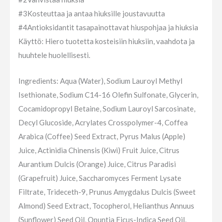
#3
Kosteuttaa ja antaa hiuksille joustavuutta
#4
Antioksidantit tasapainottavat hiuspohjaa ja hiuksia
Käyttö: Hiero tuotetta kosteisiin hiuksiin, vaahdota ja
huuhtele huolellisesti.
Ingredients: Aqua (Water), Sodium Lauroyl Methyl
Isethionate, Sodium C14-16 Olefin Sulfonate, Glycerin,
Cocamidopropyl Betaine, Sodium Lauroyl Sarcosinate,
Decyl Glucoside, Acrylates Crosspolymer-4, Coffea
Arabica (Coffee) Seed Extract, Pyrus Malus (Apple)
Juice, Actinidia Chinensis (Kiwi) Fruit Juice, Citrus
Aurantium Dulcis (Orange) Juice, Citrus Paradisi
(Grapefruit) Juice, Saccharomyces Ferment Lysate
Filtrate, Trideceth-9, Prunus Amygdalus Dulcis (Sweet
Almond) Seed Extract, Tocopherol, Helianthus Annuus
(Sunflower) Seed Oil, Opuntia Ficus-Indica Seed Oil,