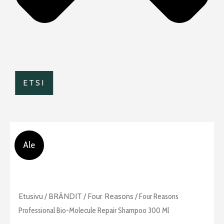
ETSI
Ale
Alkuperäinen
Nykyinen
Four
Etusivu
/
BRÄNDIT
/
Four Reasons
/ Four Reasons
hinta
hinta
Reasons
Professional Bio-Molecule Repair Shampoo 300 Ml
oli:
on: