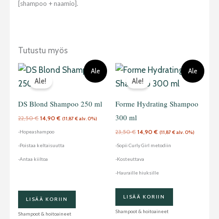
[shampoo + naamio].
Tutustu myös
Alkuperäinen
Nykyinen
Alkuperäinen
Nykyinen
Ale
Ale
hinta
hinta
hinta
hinta
Ale!
Ale!
oli:
on:
oli:
on:
22,50 €.
14,90 €.
23,50 €.
14,90 €.
DS Blond Shampoo 250 ml
Forme Hydrating Shampoo
300 ml
22,50
€
14,90
€
(
11,87
€
alv. 0%)
23,50
€
14,90
€
-Hopeashampoo
(
11,87
€
alv. 0%)
-Poistaa keltaisuutta
-Sopii Curly Girl metodiin
-Antaa kiiltoa
-Kosteuttava
-Hauraille hiuksille
LISÄÄ KORIIN
LISÄÄ KORIIN
Shampoot & hoitoaineet
Shampoot & hoitoaineet