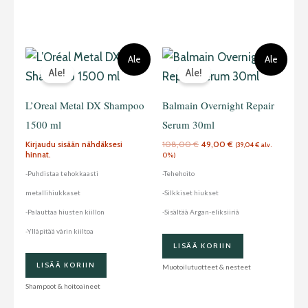
Alkuperäinen
Nykyinen
Ale
Ale
hinta
hinta
Ale!
Ale!
oli:
on:
108,00 €.
49,00 €.
L’Oreal Metal DX Shampoo
Balmain Overnight Repair
1500 ml
Serum 30ml
Kirjaudu sisään nähdäksesi
108,00
€
49,00
€
(
39,04
€
alv.
hinnat.
0%)
-Puhdistaa tehokkaasti
-Tehehoito
metallihiukkaset
-Silkkiset hiukset
-Palauttaa hiusten kiillon
-Sisältää Argan-eliksiiriä
-Ylläpitää värin kiiltoa
LISÄÄ KORIIN
LISÄÄ KORIIN
Muotoilutuotteet & nesteet
Shampoot & hoitoaineet