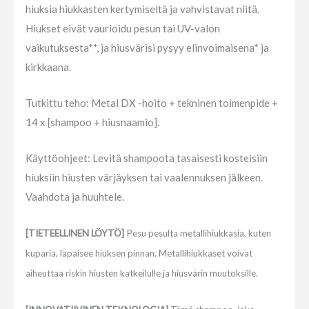
hiuksia hiukkasten kertymiseltä ja vahvistavat niitä.
Hiukset eivät vaurioidu pesun tai UV-valon
vaikutuksesta**, ja hiusvärisi pysyy elinvoimaisena* ja
kirkkaana.
Tutkittu teho: Metal DX -hoito + tekninen toimenpide +
14 x [shampoo + hiusnaamio].
Käyttöohjeet: Levitä shampoota tasaisesti kosteisiin
hiuksiin hiusten värjäyksen tai vaalennuksen jälkeen.
Vaahdota ja huuhtele.
[TIETEELLINEN LÖYTÖ]
Pesu pesulta metallihiukkasia, kuten
kuparia, läpäisee hiuksen pinnan. Metallihiukkaset voivat
aiheuttaa riskin hiusten katkeilulle ja hiusvärin muutoksille.