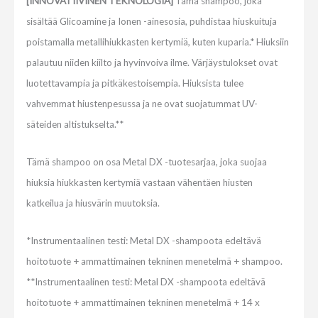
[INNOVATIIVINEN TEKNOLOGIA]
Tämä shampoo, joka
sisältää Glicoamine ja Ionen -ainesosia, puhdistaa hiuskuituja
poistamalla metallihiukkasten kertymiä, kuten kuparia.* Hiuksiin
palautuu niiden kiilto ja hyvinvoiva ilme. Värjäystulokset ovat
luotettavampia ja pitkäkestoisempia. Hiuksista tulee
vahvemmat hiustenpesussa ja ne ovat suojatummat UV-
säteiden altistukselta.**
Tämä shampoo on osa Metal DX -tuotesarjaa, joka suojaa
hiuksia hiukkasten kertymiä vastaan vähentäen hiusten
katkeilua ja hiusvärin muutoksia.
*Instrumentaalinen testi: Metal DX -shampoota edeltävä
hoitotuote + ammattimainen tekninen menetelmä + shampoo.
**Instrumentaalinen testi: Metal DX -shampoota edeltävä
hoitotuote + ammattimainen tekninen menetelmä + 14 x