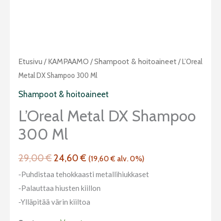
Alkuperäinen
Nykyinen
L'Oreal
Etusivu
/
KAMPAAMO
/
Shampoot & hoitoaineet
/ L’Oreal
hinta
hinta
Metal
Metal DX Shampoo 300 Ml
oli:
on:
DX
Shampoot & hoitoaineet
29,00 €.
24,60 €.
Shampoo
L’Oreal Metal DX Shampoo
300
300 Ml
ml
määrä
29,00
€
24,60
€
(
19,60
€
alv. 0%)
-Puhdistaa tehokkaasti metallihiukkaset
-Palauttaa hiusten kiillon
-Ylläpitää värin kiiltoa