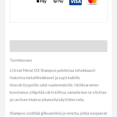
Tuotekuvaus
Tuotekuvaus
L’Oreal Metal DX Shampoo puhdistaa tehokkaasti
hiuksista metallihiukkaset ja sopii kaikille
hiusvärityypeille sekä vaalennuksille. Hellävarainen
koostumus ylläpitää värin kiiltoa, samalla kun se silottaa
ja ravitsee hiuksia jokaisella käyttökerralla.
Shampoo sisältää glikoamiinia ja ioneita, jotka suojaavat