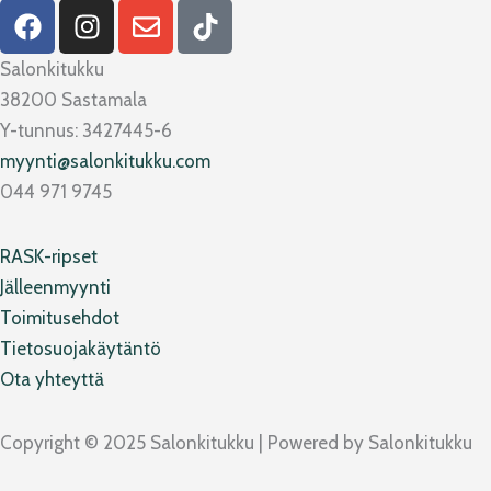
F
I
E
T
a
n
n
i
c
s
v
k
Salonkitukku
e
t
e
t
38200 Sastamala
b
a
l
o
Y-tunnus: 3427445-6
o
g
o
k
myynti@salonkitukku.com
o
r
p
044 971 9745
k
a
e
m
RASK-ripset
Jälleenmyynti
Toimitusehdot
Tietosuojakäytäntö
Ota yhteyttä
Copyright © 2025 Salonkitukku | Powered by Salonkitukku