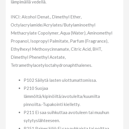
lämpimällä vedellä.
INCI: Alcohol Denat., Dimethyl Ether,
Octylacrylamide/Acrylates/Butylaminoethyl
Methacrylate Copolymer, Aqua (Water), Aminomethyl
Propanol, Isopropyl Palmitate, Parfum (Fragrance),
Ethylhexyl Methoxycinnamate, Citric Acid, BHT,
Dimethyl Phenethyl Acetate,
Tetramethylacetyloctahydronaphthalenes.
P102 Säilytä lasten ulottumattomissa.
P210 Suojaa
lämmöltä/kipinöiltä/avotulelta/kuumilta
pinnoilta.-Tupakointi kielletty.
P211 Ei saa suihkuttaa avotuleen tai muuhun
sytytyslähteeseen.
P251 Painesäiliö:Ei saa puhkaista tai polttaa