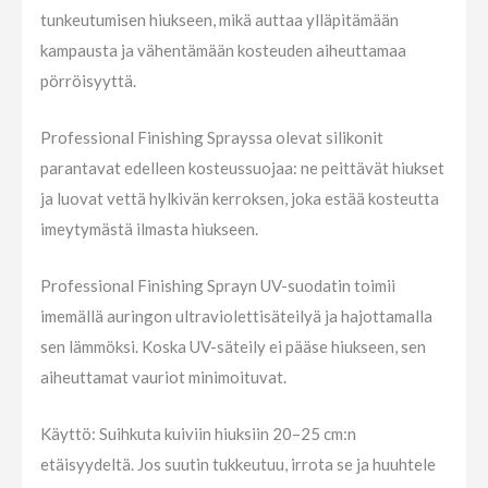
tunkeutumisen hiukseen, mikä auttaa ylläpitämään
kampausta ja vähentämään kosteuden aiheuttamaa
pörröisyyttä.
Professional Finishing Sprayssa olevat silikonit
parantavat edelleen kosteussuojaa: ne peittävät hiukset
ja luovat vettä hylkivän kerroksen, joka estää kosteutta
imeytymästä ilmasta hiukseen.
Professional Finishing Sprayn UV-suodatin toimii
imemällä auringon ultraviolettisäteilyä ja hajottamalla
sen lämmöksi. Koska UV-säteily ei pääse hiukseen, sen
aiheuttamat vauriot minimoituvat.
Käyttö: Suihkuta kuiviin hiuksiin 20–25 cm:n
etäisyydeltä. Jos suutin tukkeutuu, irrota se ja huuhtele