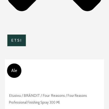
ETSI
Ale
Alkuperäinen
Nykyinen
Four
Etusivu
/
BRÄNDIT
/
Four Reasons
/ Four Reasons
hinta
hinta
Reasons
Professional Finishing Spray 300 Ml
oli:
on: