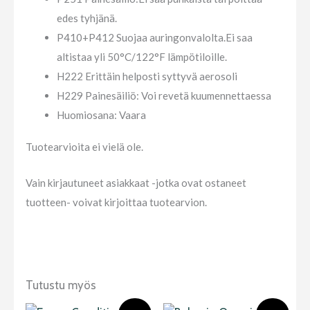
edes tyhjänä.
P410+P412 Suojaa auringonvalolta.Ei saa
altistaa yli 50°C/122°F lämpötiloille.
H222 Erittäin helposti syttyvä aerosoli
H229 Painesäiliö: Voi revetä kuumennettaessa
Huomiosana
: Vaara
Tuotearvioita ei vielä ole.
Vain kirjautuneet asiakkaat -jotka ovat ostaneet
tuotteen- voivat kirjoittaa tuotearvion.
Tutustu myös
Alkuperäinen
Nykyinen
Alkuperäinen
Nykyinen