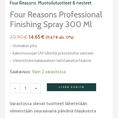
Professional
Four Reasons
,
Muotoilutuotteet & nesteet
20,90 €.
14,65 €.
Finishing
Four Reasons Professional
Spray
Finishing Spray 300 Ml
300
ml
20,90
€
14,65
€
määrä
(
11,67
€
alv. 0%)
– Voimakas pito
– kaksoissuojan UV-säteitä ja kosteutta vastaan
– viimeistelee kampauksen latistamatta hiuksia
Saatavuus:
Vain 2 varastossa
-
+
LISÄÄ KORIIN
Varastossa olevat tuotteet lähetetään
viimeistään seuraavana päivänä tilauksesta