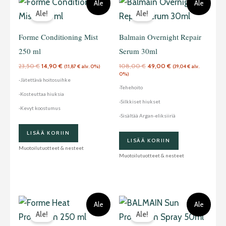
Ale
Ale
hinta
hinta
hinta
hinta
Ale!
Ale!
oli:
on:
oli:
on:
23,50 €.
14,90 €.
108,00 €.
49,00 €.
Forme Conditioning Mist
Balmain Overnight Repair
250 ml
Serum 30ml
23,50
€
14,90
€
108,00
€
49,00
€
(
11,87
€
alv. 0%)
(
39,04
€
alv.
0%)
-Jätettävä hoitosuihke
-Tehehoito
-Kosteuttaa hiuksia
-Silkkiset hiukset
-Kevyt koostumus
-Sisältää Argan-eliksiiriä
LISÄÄ KORIIN
LISÄÄ KORIIN
Muotoilutuotteet & nesteet
Muotoilutuotteet & nesteet
Alkuperäinen
Nykyinen
Alkuperäinen
Nykyinen
Ale
Ale
hinta
hinta
hinta
hinta
Ale!
Ale!
oli:
on:
oli:
on:
23,50 €.
14,90 €.
14,90 €.
7,90 €.