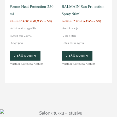
Forme Heat Protection 250
BALMAIN Sun Protection
ml
Spray 50ml
23,50
€
14,90
€
14,90
€
7,90
€
(
11,87
€
alv. 0%)
(
6,29
€
alv. 0%)
-Kaikille hiustyypeille
-Aurinkosuoja
-Suojaa jopa 220°C
-Lisää kiiltoa
-Kevyt pito
-Estää pörröisyyttä
LISÄÄ KORIIN
LISÄÄ KORIIN
Muotoilutuotteet & nesteet
Muotoilutuotteet & nesteet