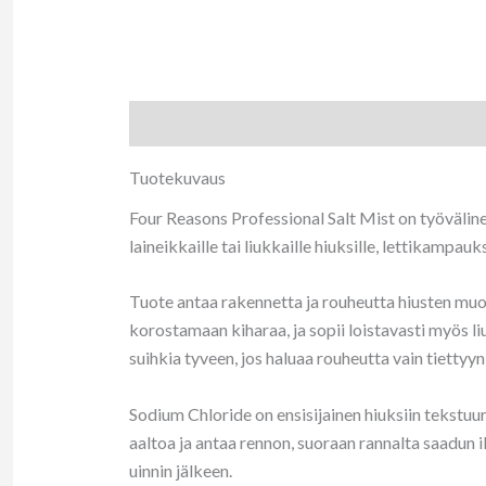
Tuotekuvaus
Arviot (0)
Tuotekuvaus
Four Reasons Professional Salt Mist on työvälinee
laineikkaille tai liukkaille hiuksille, lettikampau
Tuote antaa rakennetta ja rouheutta hiusten muot
korostamaan kiharaa, ja sopii loistavasti myös liu
suihkia tyveen, jos haluaa rouheutta vain tiettyy
Sodium Chloride on ensisijainen hiuksiin tekstuur
aaltoa ja antaa rennon, suoraan rannalta saadun 
uinnin jälkeen.