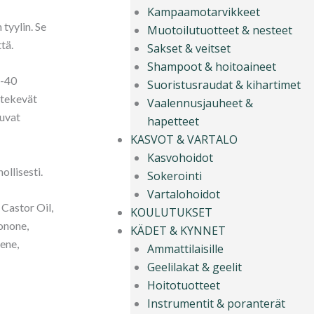
Kampaamotarvikkeet
tyylin. Se
Muotoilutuotteet & nesteet
tä.
Sakset & veitset
Shampoot & hoitoaineet
G-40
Suoristusraudat & kihartimet
 tekevät
Vaalennusjauheet &
tuvat
hapetteet
KASVOT & VARTALO
Kasvohoidot
ollisesti.
Sokerointi
Vartalohoidot
Castor Oil,
KOULUTUKSET
onone,
KÄDET & KYNNET
ene,
Ammattilaisille
Geelilakat & geelit
Hoitotuotteet
Instrumentit & poranterät