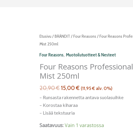
Alkuperäinen
Nykyinen
Four
Etusivu
/
BRÄNDIT
/
Four Reasons
/ Four Reasons Profes
hinta
hinta
Reasons
Mist 250ml
oli:
on:
Professional
,
Four Reasons
Muotoilutuotteet & Nesteet
20,90 €.
15,00 €.
Salt
Four Reasons Professional
Mist
Mist 250ml
250ml
määrä
20,90
€
15,00
€
(
11,95
€
alv. 0%)
– Runsasta rakennetta antava suolasuihke
– Korostaa kiharaa
– Lisää tekstuuria
Saatavuus:
Vain 1 varastossa