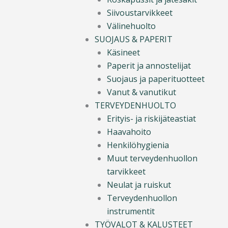
Siivoustarvikkeet
Välinehuolto
SUOJAUS & PAPERIT
Käsineet
Paperit ja annostelijat
Suojaus ja paperituotteet
Vanut & vanutikut
TERVEYDENHUOLTO
Erityis- ja riskijäteastiat
Haavahoito
Henkilöhygienia
Muut terveydenhuollon
tarvikkeet
Neulat ja ruiskut
Terveydenhuollon
instrumentit
TYÖVALOT & KALUSTEET