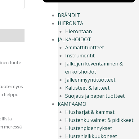
BRÄNDIT
HIERONTA
Hierontaan
JALKAHOIDOT
Ammattituotteet
Instrumentit
ainen tuote
Jalkojen keventäminen &
erikoishoidot
Jälleenmyyntituotteet
 tuote myös
Kalusteet & laitteet
 on helppo
Suojaus ja paperituotteet
KAMPAAMO
Hiusharjat & kammat
llista
Hiustenkuivaimet & pidikkeet
ten meressä
Hiustenpidennykset
Hiustenleikkuukoneet