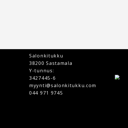
Salonkitukku
38200 Sastamala
Y-tunnus:
3427445-6
myynti@salonkitukku.com
044 971 9745