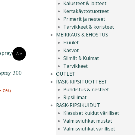
Kalusteet & laitteet
Kertakäyttötuotteet
Primerit ja nesteet
Tarvikkeet & koristeet
MEIKKAUS & EHOSTUS
Huulet
Kasvot
n
Ale
Silmät & Kulmat
Tarvikkeet
spray 300
OUTLET
RASK-RIPSITUOTTEET
Puhdistus & nesteet
v. 0%)
Ripsiliimat
RASK-RIPSIKUIDUT
Klassiset kuidut värilliset
Valmisviuhkat mustat
Valmisviuhkat värilliset