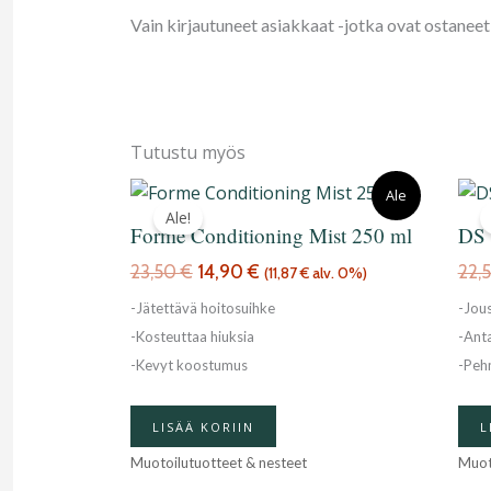
Vain kirjautuneet asiakkaat -jotka ovat ostaneet 
Tutustu myös
Alkuperäinen
Nykyinen
Ale
hinta
hinta
Ale!
Forme Conditioning Mist 250 ml
DS 
oli:
on:
23,50 €.
14,90 €.
23,50
€
14,90
€
22,
(
11,87
€
alv. 0%)
-Jätettävä hoitosuihke
-Jous
-Kosteuttaa hiuksia
-Ant
-Kevyt koostumus
-Peh
LISÄÄ KORIIN
L
Muotoilutuotteet & nesteet
Muot