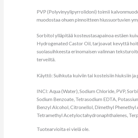
PVP (Polyvinyylipyrrolidoni) toimii kalvonmuodos
muodostaa ohuen pinnoitteen hiussuortuvien ympär
Sorbitol ylläpitää kosteustasapainoa estäen ku
Hydrogenated Castor Oil, tarjoavat kevyttä hoi
suolasuihkeesta erinomaisen valinnan teksturoitui
terveiltä.
Käyttö: Suihkuta kuiviin tai kosteisiin hiuksiin j
INCI: Aqua (Water), Sodium Chloride, PVP, Sor
Sodium Benzoate, Tetrasodium EDTA, Potassium 
Benzyl Alcohol, Citronellol, Dimethyl Phenethyl
Tetramethyl Acetyloctahydronaphthalenes, Terp
Tuotearvioita ei vielä ole.