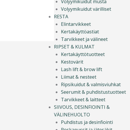
Volyymikuidut musta
Volyymikuidut värilliset
RESTA
Elintarvikkeet
Kertakäyttöastiat
Tarvikkeet ja välineet
RIPSET & KULMAT
Kertakäyttötuotteet
Kestovärit
Lash lift & brow lift
Liimat & nesteet
Ripsikuidut & valmisviuhkat
Seerumit & puhdistustuotteet
Tarvikkeet & laitteet
SIIVOUS, DESINFIOINTI &
VÄLINEHUOLTO
Puhdistus ja desinfiointi
Roskapussit ja jätesäkit