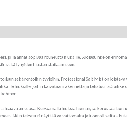
si, jolla annat sopivaa rouheutta hiuksille. Suolasuihke on erinom
ksiin sekä lyhyiden hiusten stailaamiseen.
oiluun sekä rentoihin tyyleihin. Professional Salt Mist on loistava
kkaille hiuksille, joihin kaivataan rakennetta ja tekstuuria. Suihke
n kohtaan.
ia lisäävä ainesosa. Kuivaamalla hiuksia hieman, se korostaa luonno
ilmeen. Näin tekstuuri näyttää vaivattomalta ja luonnolliselta – ku