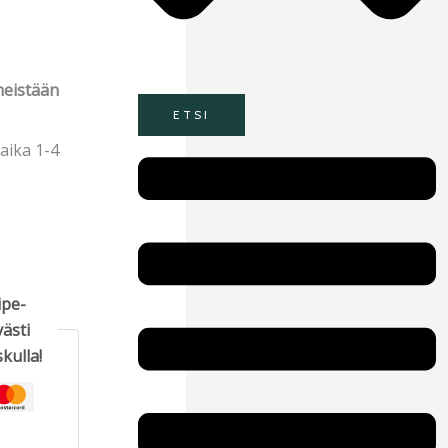
meistään
ETSI
Main
aika 1-4
Menu
ipe-
ästi
kulla!