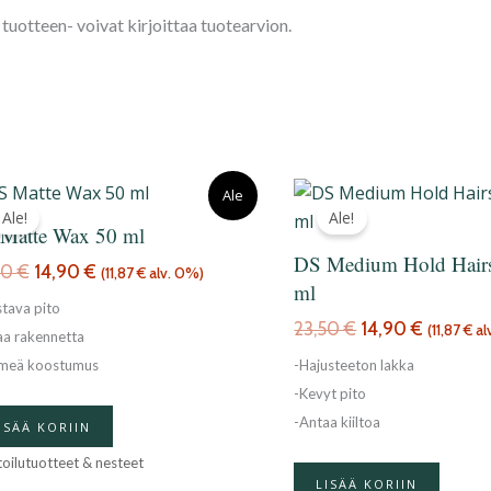
tuotteen- voivat kirjoittaa tuotearvion.
Alkuperäinen
Nykyinen
Alkuperäinen
Nykyine
Ale
hinta
hinta
hinta
hinta
Ale!
Ale!
Matte Wax 50 ml
oli:
on:
oli:
on:
DS Medium Hold Hair
22,50 €.
14,90 €.
23,50 €.
14,90 €.
50
€
14,90
€
(
11,87
€
alv. 0%)
ml
tava pito
23,50
€
14,90
€
(
11,87
€
al
aa rakennetta
meä koostumus
-Hajusteeton lakka
-Kevyt pito
-Antaa kiiltoa
ISÄÄ KORIIN
oilutuotteet & nesteet
LISÄÄ KORIIN