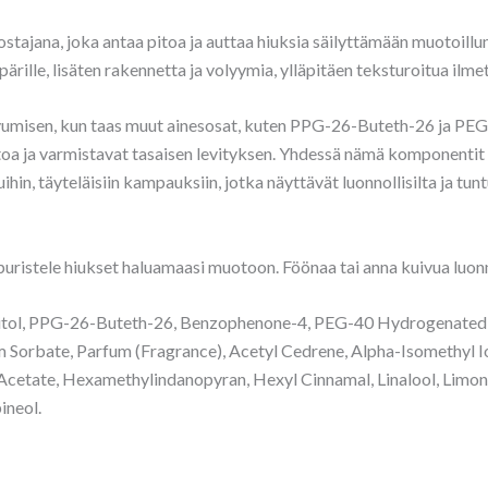
tajana, joka antaa pitoa ja auttaa hiuksia säilyttämään muotoillun 
ille, lisäten rakennetta ja volyymia, ylläpitäen teksturoitua ilmet
ivumisen, kun taas muut ainesosat, kuten PPG-26-Buteth-26 ja PE
toa ja varmistavat tasaisen levityksen. Yhdessä nämä komponentit
hin, täyteläisiin kampauksiin, jotka näyttävät luonnollisilta ja tun
a puristele hiukset haluamaasi muotoon. Föönaa tai anna kuivua luonn
bitol, PPG-26-Buteth-26, Benzophenone-4, PEG-40 Hydrogenated 
Sorbate, Parfum (Fragrance), Acetyl Cedrene, Alpha-Isomethyl I
 Acetate, Hexamethylindanopyran, Hexyl Cinnamal, Linalool, Limon
ineol.